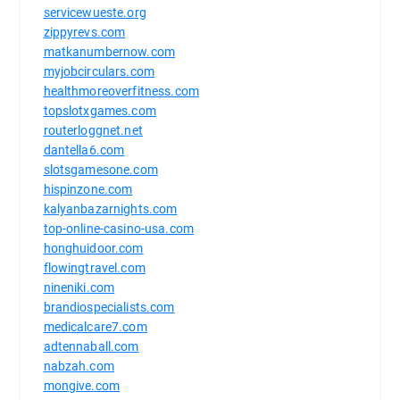
servicewueste.org
zippyrevs.com
matkanumbernow.com
myjobcirculars.com
healthmoreoverfitness.com
topslotxgames.com
routerloggnet.net
dantella6.com
slotsgamesone.com
hispinzone.com
kalyanbazarnights.com
top-online-casino-usa.com
honghuidoor.com
flowingtravel.com
nineniki.com
brandiospecialists.com
medicalcare7.com
adtennaball.com
nabzah.com
mongive.com