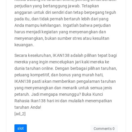
perjudian yang bertanggung jawab. Tetapkan
anggaran untuk diri sendiri dan tetap berpegang teguh
pada itu, dan tidak pernah bertaruh lebih dari yang
Anda mampu kehilangan. Ingatlah bahwa perjudian
harus menjadi kegiatan yang menyenangkan dan
menyenangkan, bukan sumber stres atau kesulitan
keuangan.
Secara keseluruhan, IKAN138 adalah pilihan tepat bagi
mereka yang ingin mencelupkan jari kaki mereka ke
dunia taruhan online. Dengan berbagai pilihan taruhan,
peluang kompetitif, dan bonus yang murah hati,
IKAN138 pasti akan memberikan pengalaman taruhan
yang menyenangkan dan menarik untuk semua jenis
petaruh. Jadi mengapa menunggu? Buka Kunci
Rahasia Ikan138 hari ini dan mulailah menempatkan
taruhan Anda!
[ad_2]
slot
Comments 0