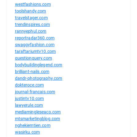
westfashions.com
toolshandy.com
travelstager.com
trendinspires.com
rannyephul.com
reportradar360.com
swaggyfashion.com
taraftariumtv10.com
questionquery.com
bodybuildinglegend.com
brilliant-nails.com
dandr-photography.com
dokteroce.com
journal-francais.com
justintv10.com
lawyerule.com
mediamingleseaco.com
mtsmarketingblog.com
nghekiemtien.com
wasirku.com