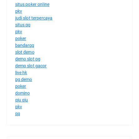
situs poker online
pkv
judi slot terpercaya
situs qq
pkv
poker
bandarqq
slot demo
demo slot pg
demo slot gacor
live hk
pg demo
poker
domino
qiu qiu
pkv
qq