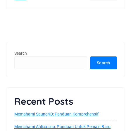
Search
Search
Recent Posts
Memahami Saung4D: Panduan Komprehensif
Memahami Ahlicasino: Panduan Untuk Pemain Baru