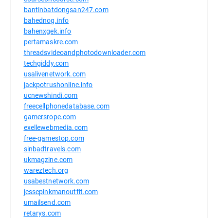
bantinbatdongsan247.com
bahednog.info
bahenxgek.info
pertamaskre.com
threadsvideoandphotodownloader.com
techgiddy.com
usalivenetwork.com
jackpotrushonline.info
ucnewshindi.com
freecellphonedatabase.com
gamersrope.com
exellewebmedia.com
free-gamestop.com
sinbadtravels.com
ukmagzine.com
wareztech.org
usabestnetwork.com
jessepinkmanoutfit.com
umailsend.com
retarys.com