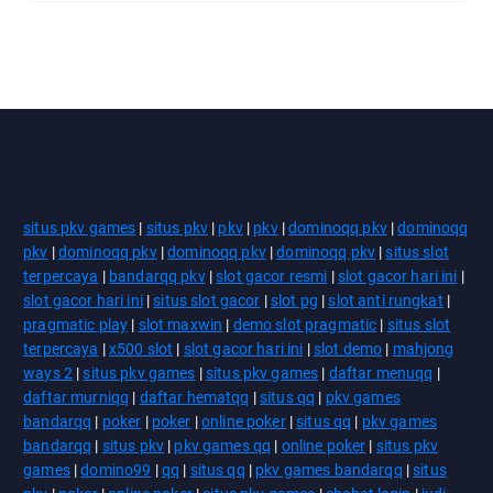
situs pkv games
|
situs pkv
|
pkv
|
pkv
|
dominoqq pkv
|
dominoqq
pkv
|
dominoqq pkv
|
dominoqq pkv
|
dominoqq pkv
|
situs slot
terpercaya
|
bandarqq pkv
|
slot gacor resmi
|
slot gacor hari ini
|
slot gacor hari ini
|
situs slot gacor
|
slot pg
|
slot anti rungkat
|
pragmatic play
|
slot maxwin
|
demo slot pragmatic
|
situs slot
terpercaya
|
x500 slot
|
slot gacor hari ini
|
slot demo
|
mahjong
ways 2
|
situs pkv games
|
situs pkv games
|
daftar menuqq
|
daftar murniqq
|
daftar hematqq
|
situs qq
|
pkv games
bandarqq
|
poker
|
poker
|
online poker
|
situs qq
|
pkv games
bandarqq
|
situs pkv
|
pkv games qq
|
online poker
|
situs pkv
games
|
domino99
|
qq
|
situs qq
|
pkv games bandarqq
|
situs