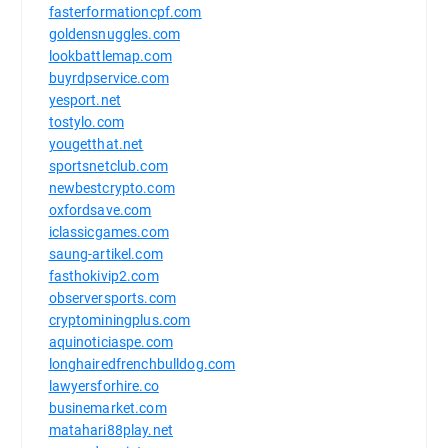
fasterformationcpf.com
goldensnuggles.com
lookbattlemap.com
buyrdpservice.com
yesport.net
tostylo.com
yougetthat.net
sportsnetclub.com
newbestcrypto.com
oxfordsave.com
iclassicgames.com
saung-artikel.com
fasthokivip2.com
observersports.com
cryptominingplus.com
aquinoticiaspe.com
longhairedfrenchbulldog.com
lawyersforhire.co
businemarket.com
matahari88play.net