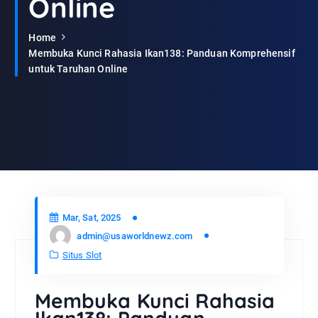
Online
Home
Membuka Kunci Rahasia Ikan138: Panduan Komprehensif
untuk Taruhan Online
Mar, Sat, 2025
admin@usaworldnewz.com
Situs Slot
Membuka Kunci Rahasia