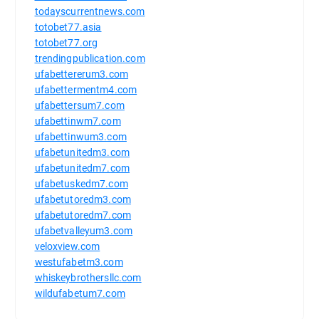
todayscurrentnews.com
totobet77.asia
totobet77.org
trendingpublication.com
ufabettererum3.com
ufabettermentm4.com
ufabettersum7.com
ufabettinwm7.com
ufabettinwum3.com
ufabetunitedm3.com
ufabetunitedm7.com
ufabetuskedm7.com
ufabetutoredm3.com
ufabetutoredm7.com
ufabetvalleyum3.com
veloxview.com
westufabetm3.com
whiskeybrothersllc.com
wildufabetum7.com