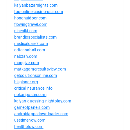
kalyanbazarnights.com
top-online-casino-usa.com
honghuidoor.com
flowingtravel.com
nineniki.com
brandiospecialists.com
medicalcare7.com
adtennaball.com
nabzah.com
mongive.com
matkagameresultsview.com
getsolutionsonline.com
hispinner.org
criticalinsurance.info
nokariposter.com
kalyan-guessing-nightplay.com
gameofpanels.com
androidappsdownloader.com
usetimenow.com
healthblow.com