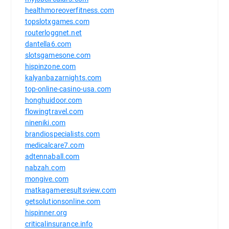
healthmoreoverfitness.com
topslotxgames.com
routerloggnet.net
dantella6.com
slotsgamesone.com
hispinzone.com
kalyanbazarnights.com
top-online-casino-usa.com
honghuidoor.com
flowingtravel.com
nineniki.com
brandiospecialists.com
medicalcare7.com
adtennaball.com
nabzah.com
mongive.com
matkagameresultsview.com
getsolutionsonline.com
hispinner.org
criticalinsurance.info