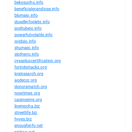
bekosunhu.info
beneficialgrandiose.info
blomaio.info
dosellinfoplete.info
podtubeio.info
powerfulvolatile.info
qvidsio.info
shumaio.info
slotherio.info
cysapluscertification.org
fortnitehacks.org
loginsearch.org
aodecor.org
donorsmatch.org
nowtimes.org
casinoeing.org
livemocha.biz
streetlife.biz
hyves.biz
enoughinfo.net