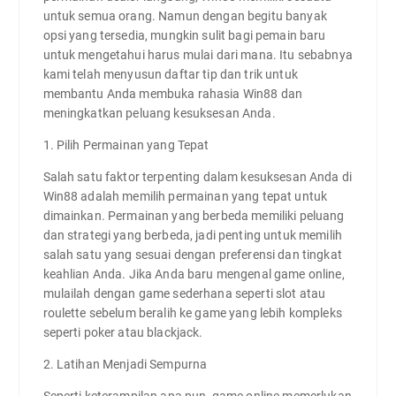
untuk semua orang. Namun dengan begitu banyak
opsi yang tersedia, mungkin sulit bagi pemain baru
untuk mengetahui harus mulai dari mana. Itu sebabnya
kami telah menyusun daftar tip dan trik untuk
membantu Anda membuka rahasia Win88 dan
meningkatkan peluang kesuksesan Anda.
1. Pilih Permainan yang Tepat
Salah satu faktor terpenting dalam kesuksesan Anda di
Win88 adalah memilih permainan yang tepat untuk
dimainkan. Permainan yang berbeda memiliki peluang
dan strategi yang berbeda, jadi penting untuk memilih
salah satu yang sesuai dengan preferensi dan tingkat
keahlian Anda. Jika Anda baru mengenal game online,
mulailah dengan game sederhana seperti slot atau
roulette sebelum beralih ke game yang lebih kompleks
seperti poker atau blackjack.
2. Latihan Menjadi Sempurna
Seperti keterampilan apa pun, game online memerlukan