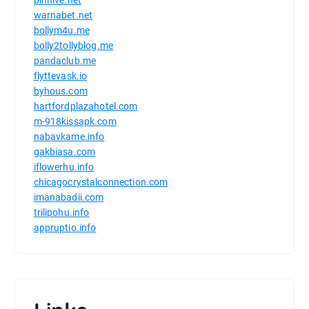
pinhive.net
warnabet.net
bollym4u.me
bolly2tollyblog.me
pandaclub.me
flyttevask.io
byhous.com
hartfordplazahotel.com
m-918kissapk.com
nabavkame.info
gakbiasa.com
iflowerhu.info
chicagocrystalconnection.com
imanabadii.com
trilipohu.info
appruptio.info