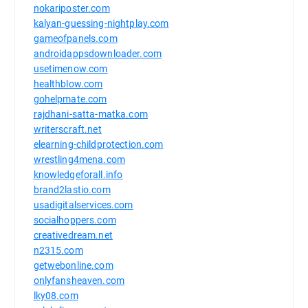
nokariposter.com
kalyan-guessing-nightplay.com
gameofpanels.com
androidappsdownloader.com
usetimenow.com
healthblow.com
gohelpmate.com
rajdhani-satta-matka.com
writerscraft.net
elearning-childprotection.com
wrestling4mena.com
knowledgeforall.info
brand2lastio.com
usadigitalservices.com
socialhoppers.com
creativedream.net
n2315.com
getwebonline.com
onlyfansheaven.com
lky08.com