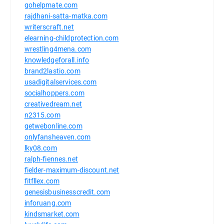
gohelpmate.com
rajdhani-satta-matka.com
writerscraft.net
elearning-childprotection.com
wrestling4mena.com
knowledgeforall.info
brand2lastio.com
usadigitalservices.com
socialhoppers.com
creativedream.net
n2315.com
getwebonline.com
onlyfansheaven.com
lky08.com
ralph-fiennes.net
fielder-maximum-discount.net
fitfllex.com
genesisbusinesscredit.com
inforuang.com
kindsmarket.com