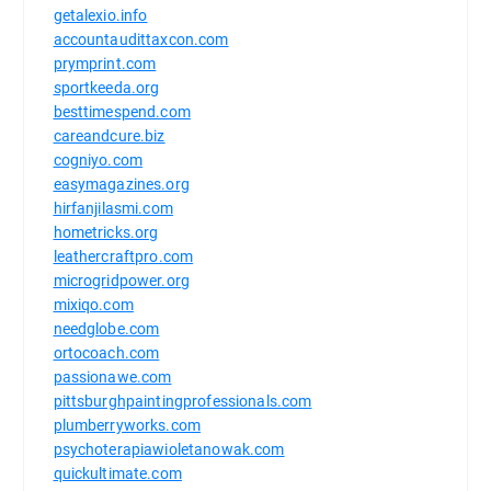
getalexio.info
accountaudittaxcon.com
prymprint.com
sportkeeda.org
besttimespend.com
careandcure.biz
cogniyo.com
easymagazines.org
hirfanjilasmi.com
hometricks.org
leathercraftpro.com
microgridpower.org
mixiqo.com
needglobe.com
ortocoach.com
passionawe.com
pittsburghpaintingprofessionals.com
plumberryworks.com
psychoterapiawioletanowak.com
quickultimate.com