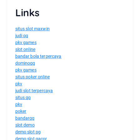
Links
situs slot maxwin
judi qq
pkv games
slot online
bandar bola terpercaya
dominoqq
pkv games
situs poker online
pkv
judi slot terpercaya
situs qq
pkv
poker
bandarqq
slot demo
demo slot pg
demo slot gacor