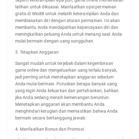
latihan untuk dikuasai. Manfaatkan opsi permainan
gratis di Win88 untuk melatih keterampilan Anda dan
membiasakan diri dengan aturan permainan. Ini akan
membantu Anda mendapatkan kepercayaan diri dan
meningkatkan peluang Anda untuk menang saat Anda
mulai bermain dengan uang sungguhan.
3. Tetapkan Anggaran
Sangat mudah untuk terjebak dalam kegembiraan
game online dan mengeluarkan uang terlalu banyak,
jadi penting untuk menetapkan anggaran sebelum
Anda mulai bermain. Putuskan berapa banyak uang
yang ingin Anda keluarkan dan pertahankan, bahkan
jika Anda sedang meraih kemenangan beruntun.
Menetapkan anggaran akan membantu Anda
menghindari kerugian dan memastikan bahwa Anda
bermain secara bertanggung jawab.
4. Manfaatkan Bonus dan Promosi