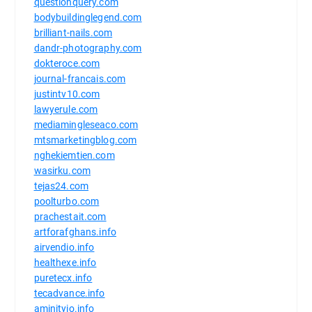
questionquery.com
bodybuildinglegend.com
brilliant-nails.com
dandr-photography.com
dokteroce.com
journal-francais.com
justintv10.com
lawyerule.com
mediamingleseaco.com
mtsmarketingblog.com
nghekiemtien.com
wasirku.com
tejas24.com
poolturbo.com
prachestait.com
artforafghans.info
airvendio.info
healthexe.info
puretecx.info
tecadvance.info
aminityio.info