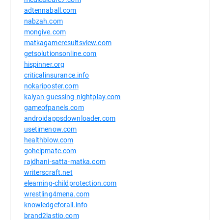
adtennaball.com
nabzah.com
mongive.com
matkagameresultsview.com
getsolutionsonline.com
hispinner.org
criticalinsurance.info
nokariposter.com
kalyan-guessing-nightplay.com
gameofpanels.com
androidappsdownloader.com
usetimenow.com
healthblow.com
gohelpmate.com
rajdhani-satta-matka.com
writerscraft.net
elearning-childprotection.com
wrestling4mena.com
knowledgeforall.info
brand2lastio.com