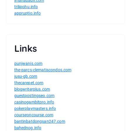
imanabadii.com
trilipohu.info
appruptio.info
Links
punjwanis.com
the-parcs-clematiscondos.com
jusu-gb.com
thecarepet.com
blogwriterplus.com
guestpostingseo.com
casinogambitpro.info
pokerplaymasters.info
courseoncourse.com
bantinbatdongsan247.com
bahednog.info