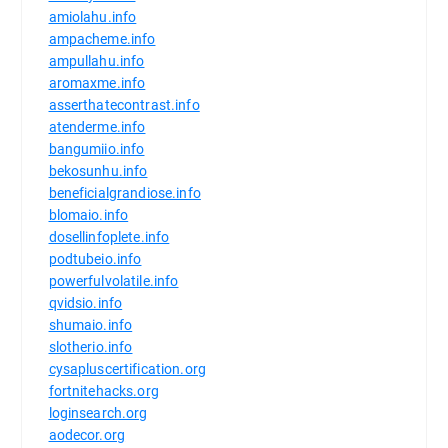
amiolahu.info
ampacheme.info
ampullahu.info
aromaxme.info
asserthatecontrast.info
atenderme.info
bangumiio.info
bekosunhu.info
beneficialgrandiose.info
blomaio.info
dosellinfoplete.info
podtubeio.info
powerfulvolatile.info
qvidsio.info
shumaio.info
slotherio.info
cysapluscertification.org
fortnitehacks.org
loginsearch.org
aodecor.org