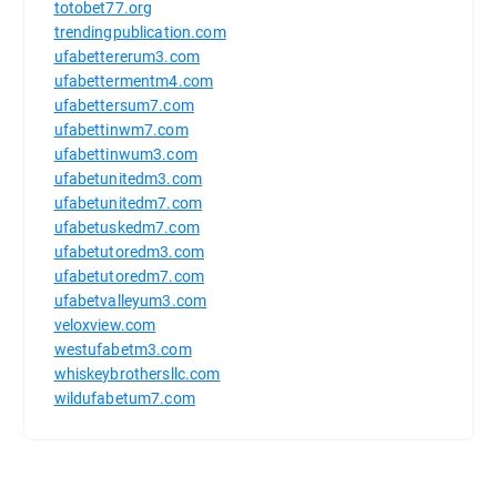
totobet77.org
trendingpublication.com
ufabettererum3.com
ufabettermentm4.com
ufabettersum7.com
ufabettinwm7.com
ufabettinwum3.com
ufabetunitedm3.com
ufabetunitedm7.com
ufabetuskedm7.com
ufabetutoredm3.com
ufabetutoredm7.com
ufabetvalleyum3.com
veloxview.com
westufabetm3.com
whiskeybrothersllc.com
wildufabetum7.com