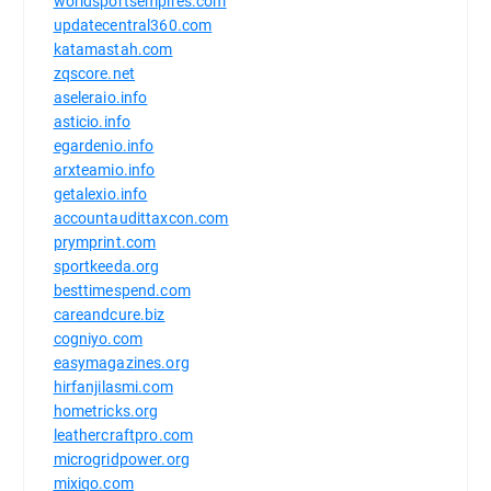
worldsportsempires.com
updatecentral360.com
katamastah.com
zqscore.net
aseleraio.info
asticio.info
egardenio.info
arxteamio.info
getalexio.info
accountaudittaxcon.com
prymprint.com
sportkeeda.org
besttimespend.com
careandcure.biz
cogniyo.com
easymagazines.org
hirfanjilasmi.com
hometricks.org
leathercraftpro.com
microgridpower.org
mixiqo.com