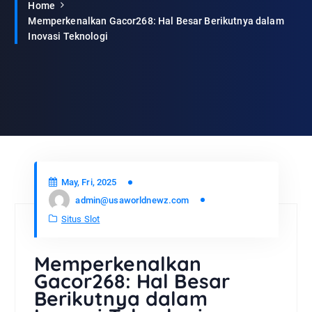
Home
Memperkenalkan Gacor268: Hal Besar Berikutnya dalam
Inovasi Teknologi
May, Fri, 2025
admin@usaworldnewz.com
Situs Slot
Memperkenalkan
Gacor268: Hal Besar
Berikutnya dalam