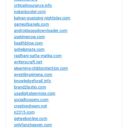
criticalinsurance.info
nokariposter.com
kalyan-guessing-nightplay.com
gameofpanels.com
androidappsdownloader.com
usetimenow.com
healthblow.com
gohelpmate.com
rajdhani-satta-matka.com
writerscraft.net
elearning-childprotection.com
wrestling4mena.com
knowledgeforall.info
brand2lastio.com
usadigitalservices.com
socialhoppers.com
creativedream.net
n2315.com
getwebonline.com
onlyfansheaven.com