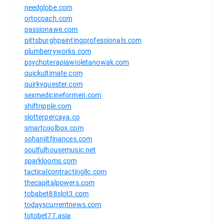
needglobe.com
ortocoach.com
passionawe.com
pittsburghpaintingprofessionals.com
plumberryworks.com
psychoterapiawioletanowak.com
quickultimate.com
quirkyquester.com
sexmedicineformen.com
shiftripple.com
slotterpercaya.co
smartcoolbox.com
sohanjitfinances.com
soulfulhousemusic.net
sparklooms.com
tacticalcontractingllc.com
thecapitalpowers.com
tobabet88slot3.com
todayscurrentnews.com
totobet77.asia