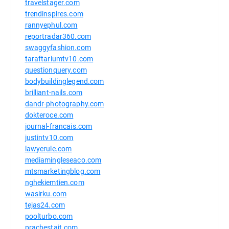
travelstager.com
trendinspires.com
rannyephul.com
reportradar360.com
swaggyfashion.com
taraftariumtv10.com
questionquery.com
bodybuildinglegend.com
brilliant-nails.com
dandr-photography.com
dokteroce.com
journal-francais.com
justintv10.com
lawyerule.com
mediamingleseaco.com
mtsmarketingblog.com
nghekiemtien.com
wasirku.com
tejas24.com
poolturbo.com
prachestait.com