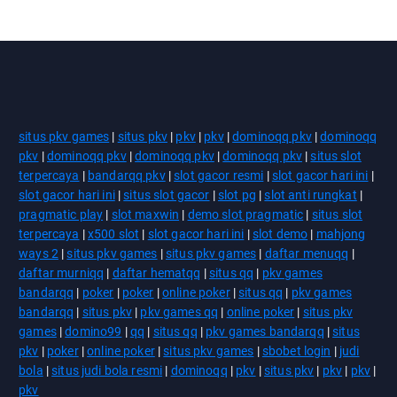
situs pkv games
|
situs pkv
|
pkv
|
pkv
|
dominoqq pkv
|
dominoqq
pkv
|
dominoqq pkv
|
dominoqq pkv
|
dominoqq pkv
|
situs slot
terpercaya
|
bandarqq pkv
|
slot gacor resmi
|
slot gacor hari ini
|
slot gacor hari ini
|
situs slot gacor
|
slot pg
|
slot anti rungkat
|
pragmatic play
|
slot maxwin
|
demo slot pragmatic
|
situs slot
terpercaya
|
x500 slot
|
slot gacor hari ini
|
slot demo
|
mahjong
ways 2
|
situs pkv games
|
situs pkv games
|
daftar menuqq
|
daftar murniqq
|
daftar hematqq
|
situs qq
|
pkv games
bandarqq
|
poker
|
poker
|
online poker
|
situs qq
|
pkv games
bandarqq
|
situs pkv
|
pkv games qq
|
online poker
|
situs pkv
games
|
domino99
|
qq
|
situs qq
|
pkv games bandarqq
|
situs
pkv
|
poker
|
online poker
|
situs pkv games
|
sbobet login
|
judi
bola
|
situs judi bola resmi
|
dominoqq
|
pkv
|
situs pkv
|
pkv
|
pkv
|
pkv