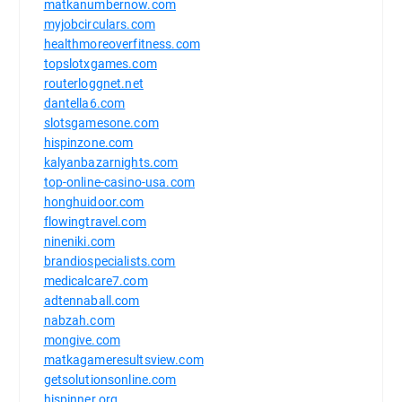
matkanumbernow.com
myjobcirculars.com
healthmoreoverfitness.com
topslotxgames.com
routerloggnet.net
dantella6.com
slotsgamesone.com
hispinzone.com
kalyanbazarnights.com
top-online-casino-usa.com
honghuidoor.com
flowingtravel.com
nineniki.com
brandiospecialists.com
medicalcare7.com
adtennaball.com
nabzah.com
mongive.com
matkagameresultsview.com
getsolutionsonline.com
hispinner.org