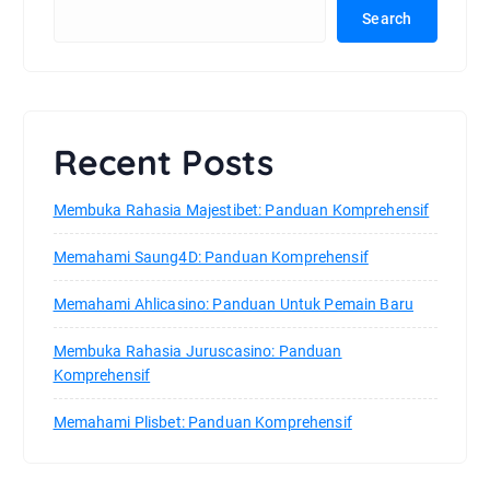
Search
Recent Posts
Membuka Rahasia Majestibet: Panduan Komprehensif
Memahami Saung4D: Panduan Komprehensif
Memahami Ahlicasino: Panduan Untuk Pemain Baru
Membuka Rahasia Juruscasino: Panduan
Komprehensif
Memahami Plisbet: Panduan Komprehensif