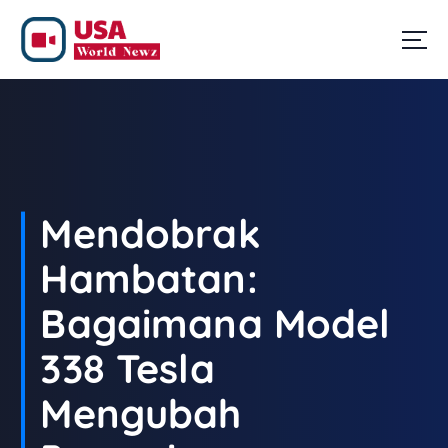
S
k
i
Slot Mahjong Ways dari PG Soft malam ini siap memberi maxwin besar yang
p
terjamin. Slot gacor terbaik untuk Anda yang ingin menang besar.
t
o
c
o
n
t
Mendobrak
e
n
Hambatan:
t
Bagaimana Model
338 Tesla
Mengubah