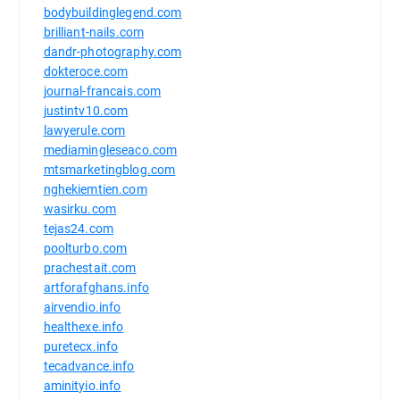
bodybuildinglegend.com
brilliant-nails.com
dandr-photography.com
dokteroce.com
journal-francais.com
justintv10.com
lawyerule.com
mediamingleseaco.com
mtsmarketingblog.com
nghekiemtien.com
wasirku.com
tejas24.com
poolturbo.com
prachestait.com
artforafghans.info
airvendio.info
healthexe.info
puretecx.info
tecadvance.info
aminityio.info