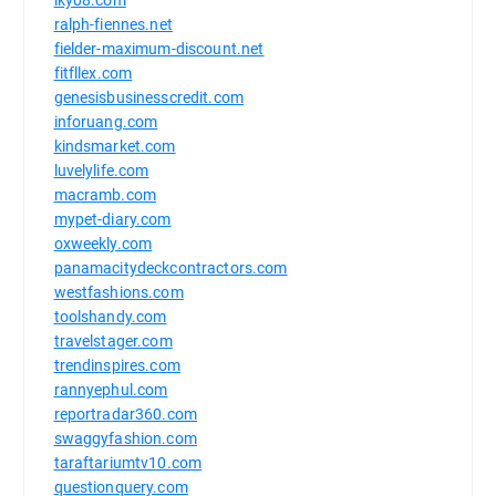
ralph-fiennes.net
fielder-maximum-discount.net
fitfllex.com
genesisbusinesscredit.com
inforuang.com
kindsmarket.com
luvelylife.com
macramb.com
mypet-diary.com
oxweekly.com
panamacitydeckcontractors.com
westfashions.com
toolshandy.com
travelstager.com
trendinspires.com
rannyephul.com
reportradar360.com
swaggyfashion.com
taraftariumtv10.com
questionquery.com