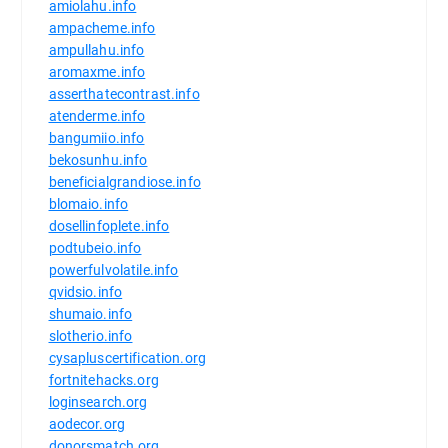
amiolahu.info
ampacheme.info
ampullahu.info
aromaxme.info
asserthatecontrast.info
atenderme.info
bangumiio.info
bekosunhu.info
beneficialgrandiose.info
blomaio.info
dosellinfoplete.info
podtubeio.info
powerfulvolatile.info
qvidsio.info
shumaio.info
slotherio.info
cysapluscertification.org
fortnitehacks.org
loginsearch.org
aodecor.org
donorsmatch.org