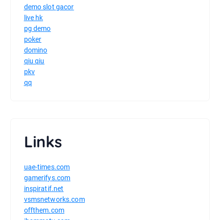
demo slot gacor
live hk
pg demo
poker
domino
qiu qiu
pkv
qq
Links
uae-times.com
gamerifys.com
inspiratif.net
vsmsnetworks.com
offthem.com