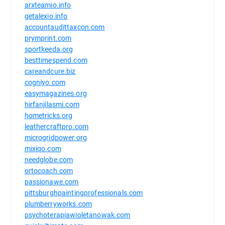
arxteamio.info
getalexio.info
accountaudittaxcon.com
prymprint.com
sportkeeda.org
besttimespend.com
careandcure.biz
cogniyo.com
easymagazines.org
hirfanjilasmi.com
hometricks.org
leathercraftpro.com
microgridpower.org
mixiqo.com
needglobe.com
ortocoach.com
passionawe.com
pittsburghpaintingprofessionals.com
plumberryworks.com
psychoterapiawioletanowak.com