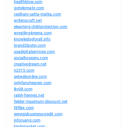
healthblow.com
gohelpmate.com
rajdhani-satta-matka.com
writerscraft.net
elearning-childprotection.com
wrestling4mena.com
knowledgeforall.info
brand2lastio.com
usadigitalservices.com
socialhoppers.com
creativedream.net
n2315.com
getwebonline.com
onlyfansheaven.com
lky08.com
ralph-fiennes.net
fielder-maximum-discount.net
fitfllex.com
genesisbusinesscredit.com
inforuang.com
kindsmarket.com