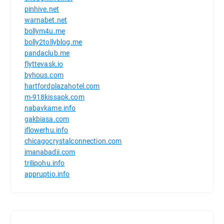
pinhive.net
warnabet.net
bollym4u.me
bolly2tollyblog.me
pandaclub.me
flyttevask.io
byhous.com
hartfordplazahotel.com
m-918kissapk.com
nabavkame.info
gakbiasa.com
iflowerhu.info
chicagocrystalconnection.com
imanabadii.com
trilipohu.info
appruptio.info