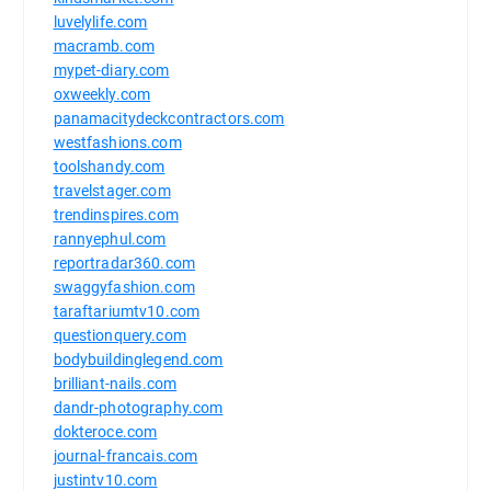
luvelylife.com
macramb.com
mypet-diary.com
oxweekly.com
panamacitydeckcontractors.com
westfashions.com
toolshandy.com
travelstager.com
trendinspires.com
rannyephul.com
reportradar360.com
swaggyfashion.com
taraftariumtv10.com
questionquery.com
bodybuildinglegend.com
brilliant-nails.com
dandr-photography.com
dokteroce.com
journal-francais.com
justintv10.com