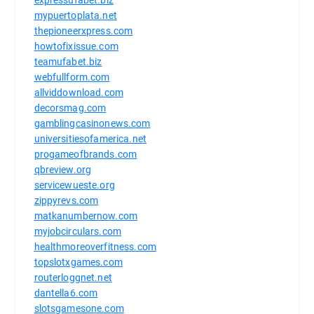
mypuertoplata.net
thepioneerxpress.com
howtofixissue.com
teamufabet.biz
webfullform.com
allviddownload.com
decorsmag.com
gamblingcasinonews.com
universitiesofamerica.net
progameofbrands.com
qbreview.org
servicewueste.org
zippyrevs.com
matkanumbernow.com
myjobcirculars.com
healthmoreoverfitness.com
topslotxgames.com
routerloggnet.net
dantella6.com
slotsgamesone.com