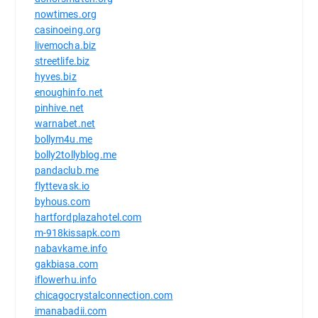
nowtimes.org
casinoeing.org
livemocha.biz
streetlife.biz
hyves.biz
enoughinfo.net
pinhive.net
warnabet.net
bollym4u.me
bolly2tollyblog.me
pandaclub.me
flyttevask.io
byhous.com
hartfordplazahotel.com
m-918kissapk.com
nabavkame.info
gakbiasa.com
iflowerhu.info
chicagocrystalconnection.com
imanabadii.com