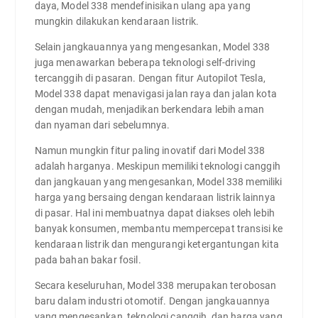
daya, Model 338 mendefinisikan ulang apa yang
mungkin dilakukan kendaraan listrik.
Selain jangkauannya yang mengesankan, Model 338
juga menawarkan beberapa teknologi self-driving
tercanggih di pasaran. Dengan fitur Autopilot Tesla,
Model 338 dapat menavigasi jalan raya dan jalan kota
dengan mudah, menjadikan berkendara lebih aman
dan nyaman dari sebelumnya.
Namun mungkin fitur paling inovatif dari Model 338
adalah harganya. Meskipun memiliki teknologi canggih
dan jangkauan yang mengesankan, Model 338 memiliki
harga yang bersaing dengan kendaraan listrik lainnya
di pasar. Hal ini membuatnya dapat diakses oleh lebih
banyak konsumen, membantu mempercepat transisi ke
kendaraan listrik dan mengurangi ketergantungan kita
pada bahan bakar fosil.
Secara keseluruhan, Model 338 merupakan terobosan
baru dalam industri otomotif. Dengan jangkauannya
yang mengesankan, teknologi canggih, dan harga yang