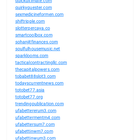
quickultimate.com
quirkyquester.com
sexmedicineformen.com
shiftripple.com
slotterpercaya.co
smartcoolbox.com
sohanjitfinances.com
soulfulhousemusic.net
sparklooms.com
tacticalcontractingllc.com
thecapitalpowers.com
tobabet88slot3.com
todayscurrentnews.com
totobet77.asia
totobet77.org
trendingpublication.com
ufabettererum3.com
ufabettermentm4.com
ufabettersum7.com
ufabettinwm7.com
ufabettinwum3.com