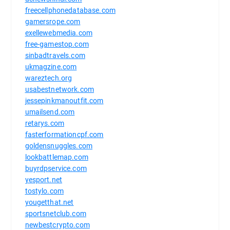
freecellphonedatabase.com
gamersrope.com
exellewebmedia.com
free-gamestop.com
sinbadtravels.com
ukmagzine.com
wareztech.org
usabestnetwork.com
jessepinkmanoutfit.com
umailsend.com
retarys.com
fasterformationcpf.com
goldensnuggles.com
lookbattlemap.com
buyrdpservice.com
yesport.net
tostylo.com
yougetthat.net
sportsnetclub.com
newbestcrypto.com