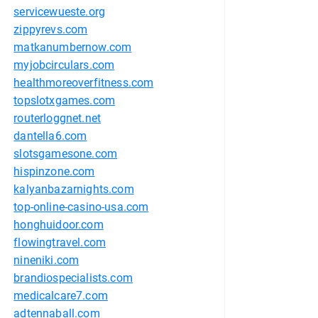
servicewueste.org
zippyrevs.com
matkanumbernow.com
myjobcirculars.com
healthmoreoverfitness.com
topslotxgames.com
routerloggnet.net
dantella6.com
slotsgamesone.com
hispinzone.com
kalyanbazarnights.com
top-online-casino-usa.com
honghuidoor.com
flowingtravel.com
nineniki.com
brandiospecialists.com
medicalcare7.com
adtennaball.com