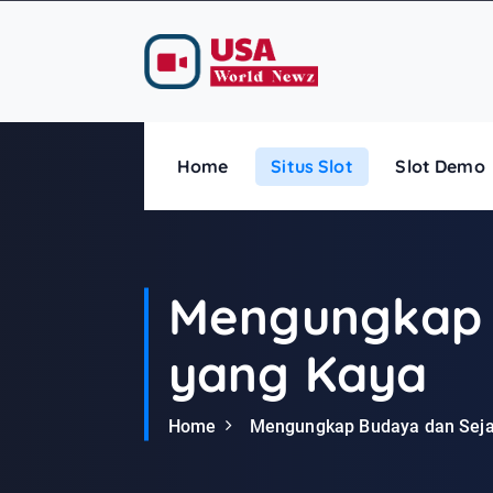
S
k
i
p
Slot Mahjong Ways dari PG Soft malam ini siap memberi 
t
o
Home
Situs Slot
Slot Demo
c
o
n
t
e
Mengungkap 
n
t
yang Kaya
Home
Mengungkap Budaya dan Seja