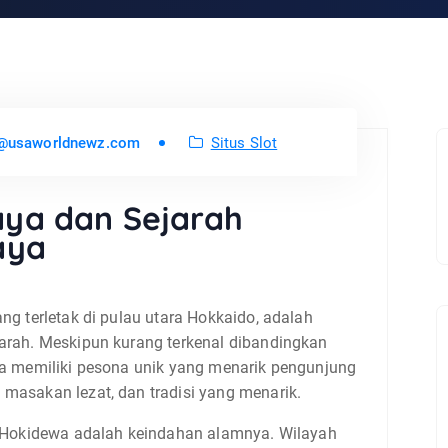
@usaworldnewz.com
Situs Slot
ya dan Sejarah
aya
g terletak di pulau utara Hokkaido, adalah
arah. Meskipun kurang terkenal dibandingkan
wa memiliki pesona unik yang menarik pengunjung
asakan lezat, dan tradisi yang menarik.
i Hokidewa adalah keindahan alamnya. Wilayah