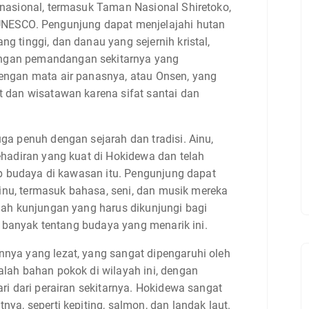
nasional, termasuk Taman Nasional Shiretoko,
UNESCO. Pengunjung dapat menjelajahi hutan
 tinggi, dan danau yang sejernih kristal,
gan pemandangan sekitarnya yang
engan mata air panasnya, atau Onsen, yang
 dan wisatawan karena sifat santai dan
ga penuh dengan sejarah dan tradisi. Ainu,
ehadiran yang kuat di Hokidewa dan telah
ap budaya di kawasan itu. Pengunjung dapat
 Ainu, termasuk bahasa, seni, dan musik mereka
lah kunjungan yang harus dikunjungi bagi
ih banyak tentang budaya yang menarik ini.
nya yang lezat, yang sangat dipengaruhi oleh
lah bahan pokok di wilayah ini, dengan
ri dari perairan sekitarnya. Hokidewa sangat
ya, seperti kepiting, salmon, dan landak laut.