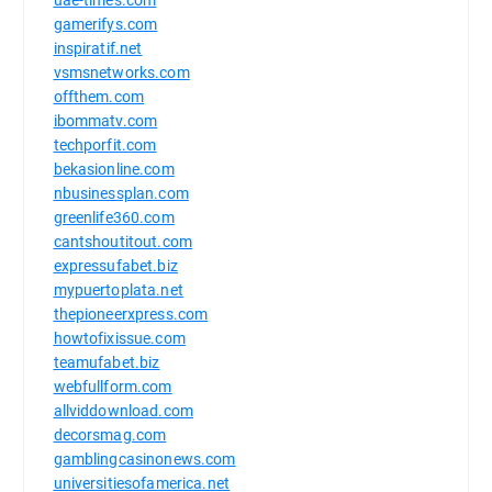
gamerifys.com
inspiratif.net
vsmsnetworks.com
offthem.com
ibommatv.com
techporfit.com
bekasionline.com
nbusinessplan.com
greenlife360.com
cantshoutitout.com
expressufabet.biz
mypuertoplata.net
thepioneerxpress.com
howtofixissue.com
teamufabet.biz
webfullform.com
allviddownload.com
decorsmag.com
gamblingcasinonews.com
universitiesofamerica.net