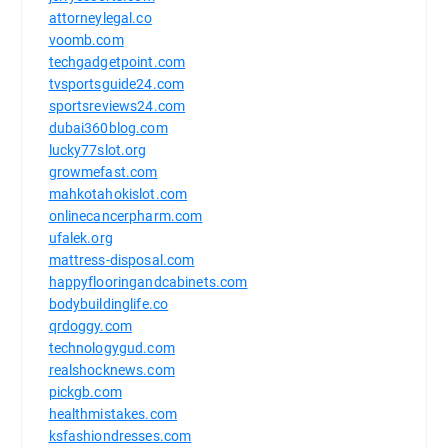
attorneylegal.co
voomb.com
techgadgetpoint.com
tvsportsguide24.com
sportsreviews24.com
dubai360blog.com
lucky77slot.org
growmefast.com
mahkotahokislot.com
onlinecancerpharm.com
ufalek.org
mattress-disposal.com
happyflooringandcabinets.com
bodybuildinglife.co
qrdoggy.com
technologygud.com
realshocknews.com
pickgb.com
healthmistakes.com
ksfashiondresses.com