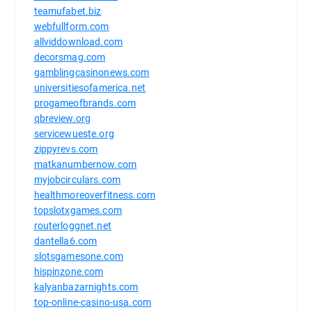
teamufabet.biz
webfullform.com
allviddownload.com
decorsmag.com
gamblingcasinonews.com
universitiesofamerica.net
progameofbrands.com
qbreview.org
servicewueste.org
zippyrevs.com
matkanumbernow.com
myjobcirculars.com
healthmoreoverfitness.com
topslotxgames.com
routerloggnet.net
dantella6.com
slotsgamesone.com
hispinzone.com
kalyanbazarnights.com
top-online-casino-usa.com