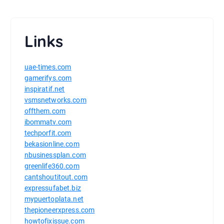
Links
uae-times.com
gamerifys.com
inspiratif.net
vsmsnetworks.com
offthem.com
ibommatv.com
techporfit.com
bekasionline.com
nbusinessplan.com
greenlife360.com
cantshoutitout.com
expressufabet.biz
mypuertoplata.net
thepioneerxpress.com
howtofixissue.com