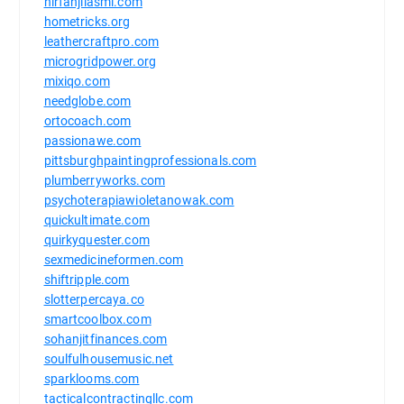
hirfanjilasmi.com
hometricks.org
leathercraftpro.com
microgridpower.org
mixiqo.com
needglobe.com
ortocoach.com
passionawe.com
pittsburghpaintingprofessionals.com
plumberryworks.com
psychoterapiawioletanowak.com
quickultimate.com
quirkyquester.com
sexmedicineformen.com
shiftripple.com
slotterpercaya.co
smartcoolbox.com
sohanjitfinances.com
soulfulhousemusic.net
sparklooms.com
tacticalcontractingllc.com