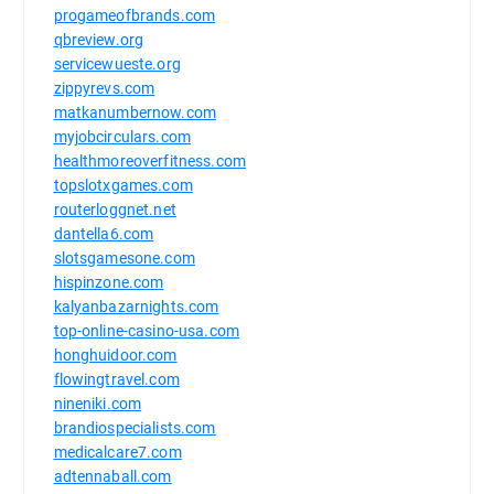
progameofbrands.com
qbreview.org
servicewueste.org
zippyrevs.com
matkanumbernow.com
myjobcirculars.com
healthmoreoverfitness.com
topslotxgames.com
routerloggnet.net
dantella6.com
slotsgamesone.com
hispinzone.com
kalyanbazarnights.com
top-online-casino-usa.com
honghuidoor.com
flowingtravel.com
nineniki.com
brandiospecialists.com
medicalcare7.com
adtennaball.com