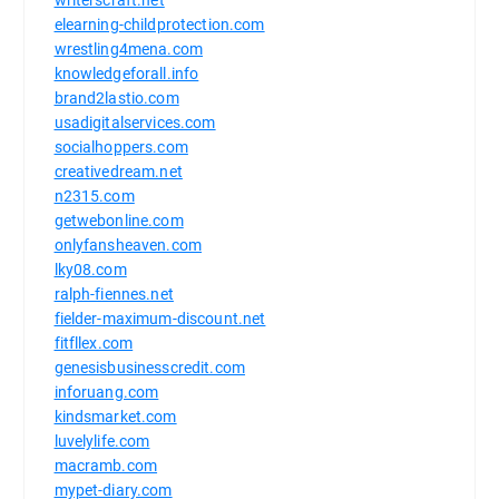
elearning-childprotection.com
wrestling4mena.com
knowledgeforall.info
brand2lastio.com
usadigitalservices.com
socialhoppers.com
creativedream.net
n2315.com
getwebonline.com
onlyfansheaven.com
lky08.com
ralph-fiennes.net
fielder-maximum-discount.net
fitfllex.com
genesisbusinesscredit.com
inforuang.com
kindsmarket.com
luvelylife.com
macramb.com
mypet-diary.com