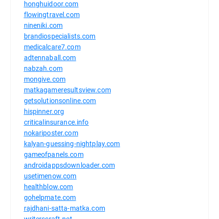
honghuidoor.com
flowingtravel.com
nineniki.com
brandiospecialists.com
medicalcare7.com
adtennaball.com
nabzah.com
mongive.com
matkagameresultsview.com
getsolutionsonline.com
hispinner.org
criticalinsurance.info
nokariposter.com
kalyan-guessing-nightplay.com
gameofpanels.com
androidappsdownloader.com
usetimenow.com
healthblow.com
gohelpmate.com
rajdhani-satta-matka.com
writerscraft.net