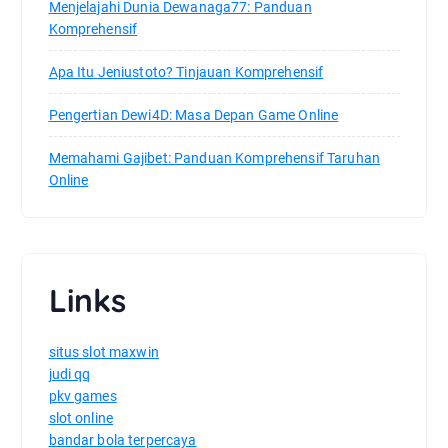
Menjelajahi Dunia Dewanaga77: Panduan
Komprehensif
Apa Itu Jeniustoto? Tinjauan Komprehensif
Pengertian Dewi4D: Masa Depan Game Online
Memahami Gajibet: Panduan Komprehensif Taruhan
Online
Links
situs slot maxwin
judi qq
pkv games
slot online
bandar bola terpercaya