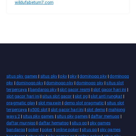
wildufabetum7.com
situs pkv games
|
situs pkv
|
pkv
|
pkv
|
dominoqq pkv
|
dominoqq
pkv
|
dominoqq pkv
|
dominoqq pkv
|
dominoqq pkv
|
situs slot
terpercaya
|
bandarqq pkv
|
slot gacor resmi
|
slot gacor hari ini
|
slot gacor hari ini
|
situs slot gacor
|
slot pg
|
slot anti rungkat
|
pragmatic play
|
slot maxwin
|
demo slot pragmatic
|
situs slot
terpercaya
|
x500 slot
|
slot gacor hari ini
|
slot demo
|
mahjong
ways 2
|
situs pkv games
|
situs pkv games
|
daftar menuqq
|
daftar murniqq
|
daftar hematqq
|
situs qq
|
pkv games
bandarqq
|
poker
|
poker
|
online poker
|
situs qq
|
pkv games