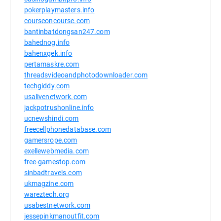
pokerplaymasters.info
courseoncourse.com
bantinbatdongsan247.com
bahednog.info
bahenxgek.info
pertamaskre.com
threadsvideoandphotodownloader.com
techgiddy.com
usalivenetwork.com
jackpotrushonline.info
ucnewshindi.com
freecellphonedatabase.com
gamersrope.com
exellewebmedia.com
free-gamestop.com
sinbadtravels.com
ukmagzine.com
wareztech.org
usabestnetwork.com
jessepinkmanoutfit.com