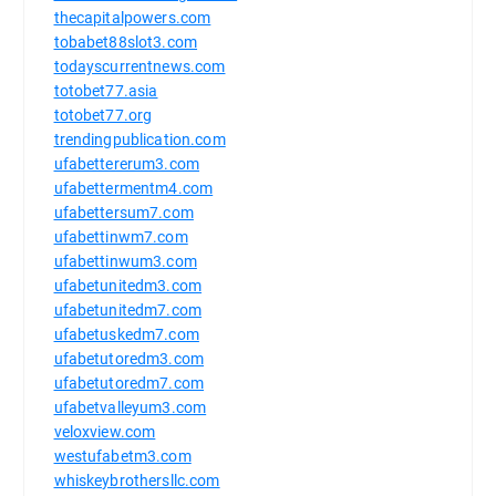
thecapitalpowers.com
tobabet88slot3.com
todayscurrentnews.com
totobet77.asia
totobet77.org
trendingpublication.com
ufabettererum3.com
ufabettermentm4.com
ufabettersum7.com
ufabettinwm7.com
ufabettinwum3.com
ufabetunitedm3.com
ufabetunitedm7.com
ufabetuskedm7.com
ufabetutoredm3.com
ufabetutoredm7.com
ufabetvalleyum3.com
veloxview.com
westufabetm3.com
whiskeybrothersllc.com