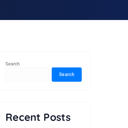
Search
Search
Recent Posts