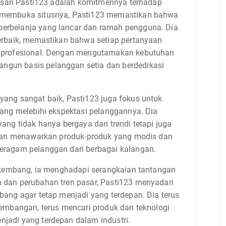
ksesan Pasti123 adalah komitmennya terhadap
 membuka situsnya, Pasti123 memastikan bahwa
erbelanja yang lancar dan ramah pengguna. Dia
erbaik, memastikan bahwa setiap pertanyaan
n profesional. Dengan mengutamakan kebutuhan
gun basis pelanggan setia dan berdedikasi
ang sangat baik, Pasti123 juga fokus untuk
yang melebihi ekspektasi pelanggannya. Dia
ang tidak hanya bergaya dan trendi tetapi juga
engan menawarkan produk-produk yang modis dan
eragam pelanggan dari berbagai kalangan.
erkembang, ia menghadapi serangkaian tantangan
 dan perubahan tren pasar, Pasti123 menyadari
bang agar tetap menjadi yang terdepan. Dia terus
gembangan, terus mencari produk dan teknologi
jadi yang terdepan dalam industri.