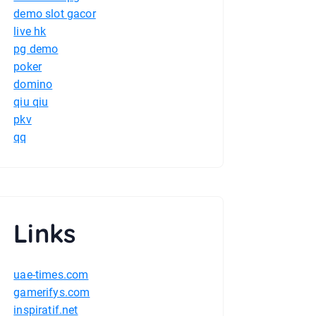
demo slot gacor
live hk
pg demo
poker
domino
qiu qiu
pkv
qq
Links
uae-times.com
gamerifys.com
inspiratif.net