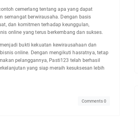
h contoh cemerlang tentang apa yang dapat
 dan semangat berwirausaha. Dengan basis
kuat, dan komitmen terhadap keunggulan,
nis online yang terus berkembang dan sukses.
 menjadi bukti kekuatan kewirausahaan dan
bisnis online. Dengan mengikuti hasratnya, tetap
amakan pelanggannya, Pasti123 telah berhasil
rkelanjutan yang siap meraih kesuksesan lebih
Comments 0