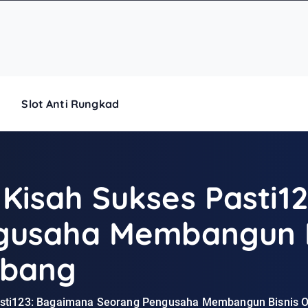
maxwin besar yang terjamin. Slot gacor terbaik untuk Anda yang ingin menang 
Slot Anti Rungkad
isah Sukses Pasti1
gusaha Membangun Bi
mbang
sti123: Bagaimana Seorang Pengusaha Membangun Bisnis O