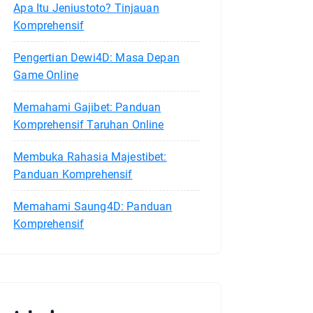
Apa Itu Jeniustoto? Tinjauan
Komprehensif
Pengertian Dewi4D: Masa Depan
Game Online
Memahami Gajibet: Panduan
Komprehensif Taruhan Online
Membuka Rahasia Majestibet:
Panduan Komprehensif
Memahami Saung4D: Panduan
Komprehensif