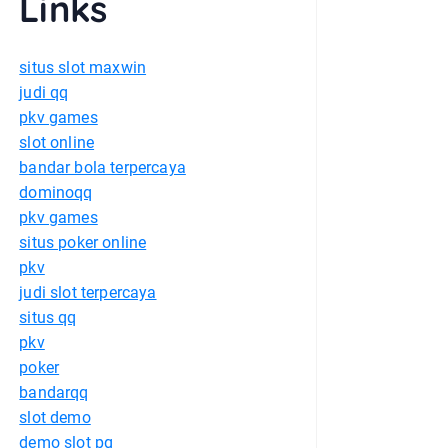
Links
situs slot maxwin
judi qq
pkv games
slot online
bandar bola terpercaya
dominoqq
pkv games
situs poker online
pkv
judi slot terpercaya
situs qq
pkv
poker
bandarqq
slot demo
demo slot pg