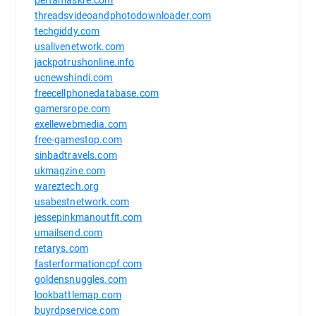
pertamaskre.com
threadsvideoandphotodownloader.com
techgiddy.com
usalivenetwork.com
jackpotrushonline.info
ucnewshindi.com
freecellphonedatabase.com
gamersrope.com
exellewebmedia.com
free-gamestop.com
sinbadtravels.com
ukmagzine.com
wareztech.org
usabestnetwork.com
jessepinkmanoutfit.com
umailsend.com
retarys.com
fasterformationcpf.com
goldensnuggles.com
lookbattlemap.com
buyrdpservice.com