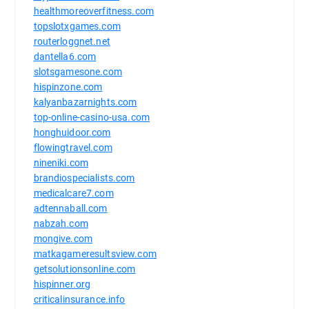
healthmoreoverfitness.com
topslotxgames.com
routerloggnet.net
dantella6.com
slotsgamesone.com
hispinzone.com
kalyanbazarnights.com
top-online-casino-usa.com
honghuidoor.com
flowingtravel.com
nineniki.com
brandiospecialists.com
medicalcare7.com
adtennaball.com
nabzah.com
mongive.com
matkagameresultsview.com
getsolutionsonline.com
hispinner.org
criticalinsurance.info