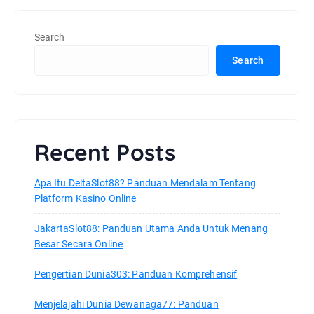
Search
Search
Recent Posts
Apa Itu DeltaSlot88? Panduan Mendalam Tentang
Platform Kasino Online
JakartaSlot88: Panduan Utama Anda Untuk Menang
Besar Secara Online
Pengertian Dunia303: Panduan Komprehensif
Menjelajahi Dunia Dewanaga77: Panduan