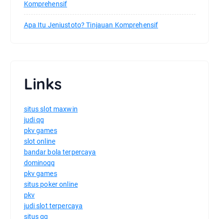
Komprehensif
Apa Itu Jeniustoto? Tinjauan Komprehensif
Links
situs slot maxwin
judi qq
pkv games
slot online
bandar bola terpercaya
dominoqq
pkv games
situs poker online
pkv
judi slot terpercaya
situs qq