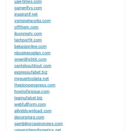
uae-times.com
gamerifys.com
inspiratif.net
vsmsnetworks.com
offthem.com
ibommatv.com
techporfit.com
bekasionline.com
nbusinessplan.com
greenlife360.com
cantshoutitout.com
expressufabet.biz
mypuertoplata.net
thepioneerxpress.com
howtofixissue.com
teamufabet.biz
webfullform.com
allviddownload.com
decorsmag.com
gamblingcasinonews.com
universitiesofamerica.net