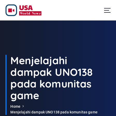
S
k
i
Slot Mahjong Ways dari PG Soft malam ini siap memberi maxwin besar yang
p
terjamin. Slot gacor terbaik untuk Anda yang ingin menang besar.
t
o
c
o
n
t
Menjelajahi
e
n
dampak UNO138
t
pada komunitas
game
Home
Menjelajahi dampak UNO138 pada komunitas game