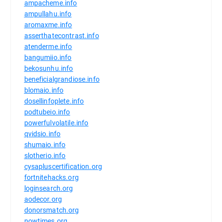
ampacheme.info
ampullahu.info
aromaxme.info
asserthatecontrast.info
atenderme.info
bangumiio.info
bekosunhu.info
beneficialgrandiose.info
blomaio.info
dosellinfoplete.info
podtubeio.info
powerfulvolatile.info
qvidsio.info
shumaio.info
slotherio.info
cysapluscertification.org
fortnitehacks.org
loginsearch.org
aodecor.org
donorsmatch.org
nowtimes.org