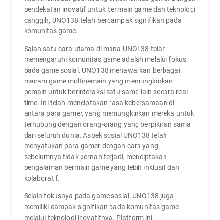
pendekatan inovatif untuk bermain game dan teknologi
canggih, UNO138 telah berdampak signifikan pada
komunitas game.
Salah satu cara utama di mana UNO138 telah
memengaruhi komunitas game adalah melalui fokus
pada game sosial. UNO138 menawarkan berbagai
macam game multipemain yang memungkinkan
pemain untuk berinteraksi satu sama lain secara real-
time. Ini telah menciptakan rasa kebersamaan di
antara para gamer, yang memungkinkan mereka untuk
terhubung dengan orang-orang yang berpikiran sama
dari seluruh dunia. Aspek sosial UNO138 telah
menyatukan para gamer dengan cara yang
sebelumnya tidak pernah terjadi, menciptakan
pengalaman bermain game yang lebih inklusif dan
kolaboratif.
Selain fokusnya pada game sosial, UNO138 juga
memiliki dampak signifikan pada komunitas game
melalui teknologi inovatifnya. Platform ini