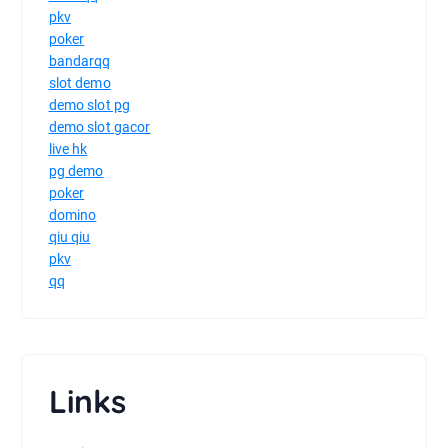
pkv
poker
bandarqq
slot demo
demo slot pg
demo slot gacor
live hk
pg demo
poker
domino
qiu qiu
pkv
qq
Links