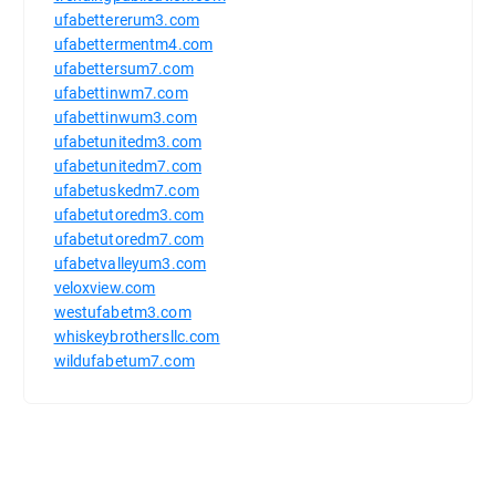
ufabettererum3.com
ufabettermentm4.com
ufabettersum7.com
ufabettinwm7.com
ufabettinwum3.com
ufabetunitedm3.com
ufabetunitedm7.com
ufabetuskedm7.com
ufabetutoredm3.com
ufabetutoredm7.com
ufabetvalleyum3.com
veloxview.com
westufabetm3.com
whiskeybrothersllc.com
wildufabetum7.com