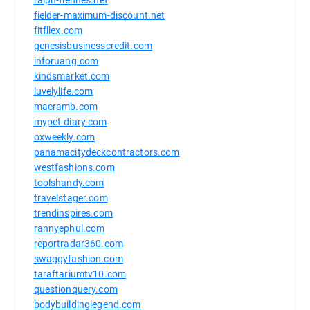
ralph-fiennes.net
fielder-maximum-discount.net
fitfllex.com
genesisbusinesscredit.com
inforuang.com
kindsmarket.com
luvelylife.com
macramb.com
mypet-diary.com
oxweekly.com
panamacitydeckcontractors.com
westfashions.com
toolshandy.com
travelstager.com
trendinspires.com
rannyephul.com
reportradar360.com
swaggyfashion.com
taraftariumtv10.com
questionquery.com
bodybuildinglegend.com