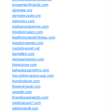
progameofbrands.com
qbreview.org
servicewueste.org
zippyrevs.com
matkanumbernow.com
myjobcirculars.com
healthmoreoverfitness.com
topslotxgames.com
routerloggnet.net
dantella6.com
slotsgamesone.com
hispinzone.com
kalyanbazarnights.com
top-online-casino-usa.com
honghuidoor.com
flowingtravel.com
nineniki.com
brandiospecialists.com
medicalcare7.com
adtennaball.com