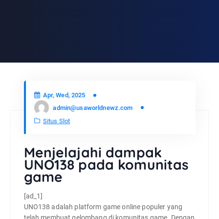
Apr, Wed, 2025
admin@usaworldnewz.com
Situs Slot
Menjelajahi dampak
UNO138 pada komunitas
game
[ad_1]
UNO138 adalah platform game online populer yang
telah membuat gelombang di komunitas game. Dengan