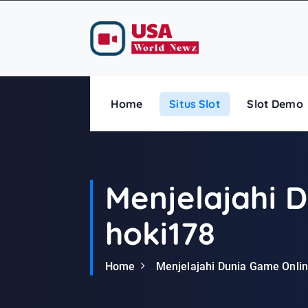
S
k
i
p
Slot Mahjong Ways dari PG Soft malam ini siap memberi 
t
o
Home
Situs Slot
Slot Demo
c
o
n
t
e
Menjelajahi 
n
t
hoki178
Home
Menjelajahi Dunia Game Onli