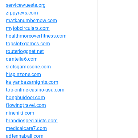
servicewueste.org
zippyrevs.com
matkanumbernow.com
myjobcirculars.com
healthmoreoverfitness.com
topslotxgames.com
routerloggnet.net
dantella6.com
slotsgamesone.com
hispinzone.com
kalyanbazarnights.com
top-online-casino-usa.com
honghuidoor.com
flowingtravel.com
nineniki.com
brandiospecialists.com
medicalcare7.com
adtennaball.com