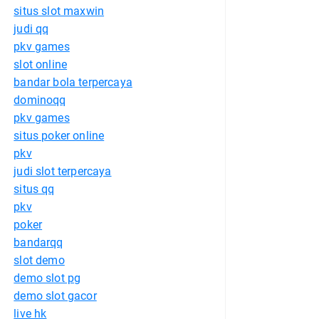
situs slot maxwin
judi qq
pkv games
slot online
bandar bola terpercaya
dominoqq
pkv games
situs poker online
pkv
judi slot terpercaya
situs qq
pkv
poker
bandarqq
slot demo
demo slot pg
demo slot gacor
live hk