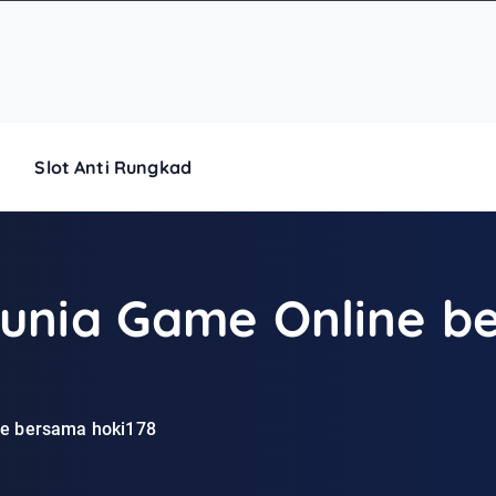
maxwin besar yang terjamin. Slot gacor terbaik untuk Anda yang ingin menang 
Slot Anti Rungkad
Dunia Game Online 
ne bersama hoki178