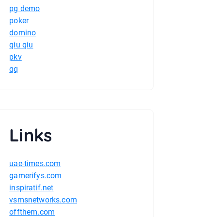
pg demo
poker
domino
qiu qiu
pkv
qq
Links
uae-times.com
gamerifys.com
inspiratif.net
vsmsnetworks.com
offthem.com