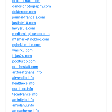
brilliant-nails.com
dandr-photography.com
dokteroce.com
journal-francais.com
justintv10.com
lawyerule.com
mediamingleseaco.com
mtsmarketingblog.com
nghekiemtien.com
wasirku.com
tejas24.com
poolturbo.com
prachestait.com
artforafghans.info
airvendio.info
healthexe.info
puretecx.info
tecadvance.info
aminityio.info
amiolahu.info
ampacheme.info