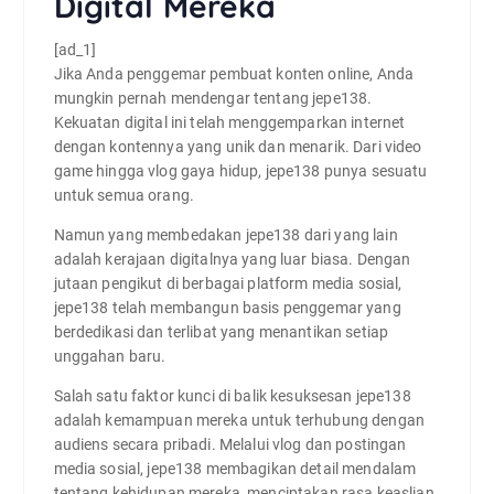
Digital Mereka
[ad_1]
Jika Anda penggemar pembuat konten online, Anda
mungkin pernah mendengar tentang jepe138.
Kekuatan digital ini telah menggemparkan internet
dengan kontennya yang unik dan menarik. Dari video
game hingga vlog gaya hidup, jepe138 punya sesuatu
untuk semua orang.
Namun yang membedakan jepe138 dari yang lain
adalah kerajaan digitalnya yang luar biasa. Dengan
jutaan pengikut di berbagai platform media sosial,
jepe138 telah membangun basis penggemar yang
berdedikasi dan terlibat yang menantikan setiap
unggahan baru.
Salah satu faktor kunci di balik kesuksesan jepe138
adalah kemampuan mereka untuk terhubung dengan
audiens secara pribadi. Melalui vlog dan postingan
media sosial, jepe138 membagikan detail mendalam
tentang kehidupan mereka, menciptakan rasa keaslian