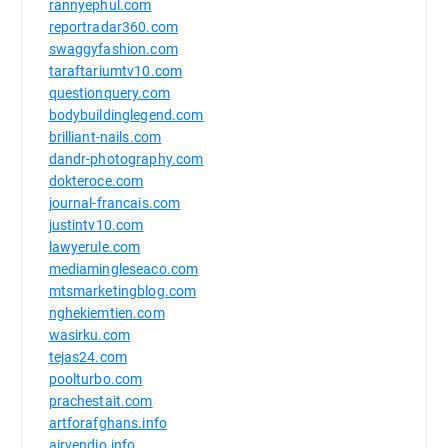
rannyephul.com
reportradar360.com
swaggyfashion.com
taraftariumtv10.com
questionquery.com
bodybuildinglegend.com
brilliant-nails.com
dandr-photography.com
dokteroce.com
journal-francais.com
justintv10.com
lawyerule.com
mediamingleseaco.com
mtsmarketingblog.com
nghekiemtien.com
wasirku.com
tejas24.com
poolturbo.com
prachestait.com
artforafghans.info
airvendio.info