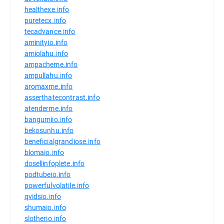
healthexe.info
puretecx.info
tecadvance.info
aminityio.info
amiolahu.info
ampacheme.info
ampullahu.info
aromaxme.info
asserthatecontrast.info
atenderme.info
bangumiio.info
bekosunhu.info
beneficialgrandiose.info
blomaio.info
dosellinfoplete.info
podtubeio.info
powerfulvolatile.info
qvidsio.info
shumaio.info
slotherio.info