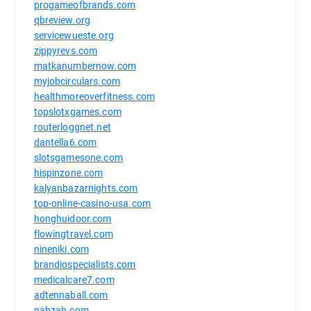
progameofbrands.com
qbreview.org
servicewueste.org
zippyrevs.com
matkanumbernow.com
myjobcirculars.com
healthmoreoverfitness.com
topslotxgames.com
routerloggnet.net
dantella6.com
slotsgamesone.com
hispinzone.com
kalyanbazarnights.com
top-online-casino-usa.com
honghuidoor.com
flowingtravel.com
nineniki.com
brandiospecialists.com
medicalcare7.com
adtennaball.com
nabzah.com