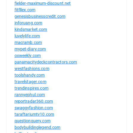
fielder-maximum-discount.net
fitfllex.com
genesisbusinesscredit.com
inforuang.com
kindsmarket.com
luvelylife.com
macramb.com
mypet-diary.com
oxweekly.com
panamacitydeckcontractors.com
westfashions.com
toolshandy.com
travelstager.com
trendinspires.com
rannyephul.com
reportradar360.com
swaggyfashion.com
taraftariumtv10.com
questionquery.com
bodybuildinglegend.com