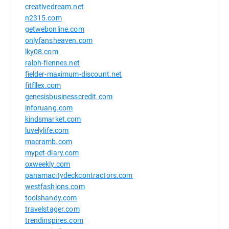
creativedream.net
n2315.com
getwebonline.com
onlyfansheaven.com
lky08.com
ralph-fiennes.net
fielder-maximum-discount.net
fitfllex.com
genesisbusinesscredit.com
inforuang.com
kindsmarket.com
luvelylife.com
macramb.com
mypet-diary.com
oxweekly.com
panamacitydeckcontractors.com
westfashions.com
toolshandy.com
travelstager.com
trendinspires.com