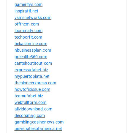
gamerifys.com
inspiratif.net
vsmsnetworks.com
offthem.com
ibommatv.com
techporfit.com
bekasionline.com
nbusinessplan.com
greenlife360.com
cantshoutitout.com
expressufabet.biz
mypuertoplata.net
thepioneerxpress.com
howtofixissue.com
teamufabet.biz
webfullform.com
allviddownload.com
decorsmag.com
gamblingcasinonews.com
universitiesofamerica.net