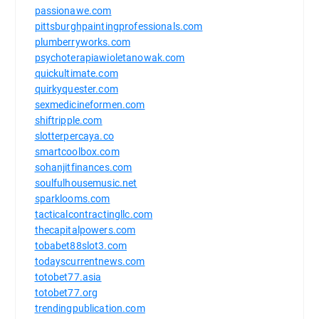
passionawe.com
pittsburghpaintingprofessionals.com
plumberryworks.com
psychoterapiawioletanowak.com
quickultimate.com
quirkyquester.com
sexmedicineformen.com
shiftripple.com
slotterpercaya.co
smartcoolbox.com
sohanjitfinances.com
soulfulhousemusic.net
sparklooms.com
tacticalcontractingllc.com
thecapitalpowers.com
tobabet88slot3.com
todayscurrentnews.com
totobet77.asia
totobet77.org
trendingpublication.com