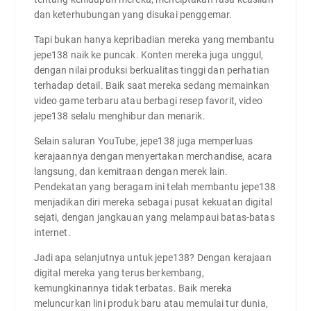
dan keterhubungan yang disukai penggemar.
Tapi bukan hanya kepribadian mereka yang membantu
jepe138 naik ke puncak. Konten mereka juga unggul,
dengan nilai produksi berkualitas tinggi dan perhatian
terhadap detail. Baik saat mereka sedang memainkan
video game terbaru atau berbagi resep favorit, video
jepe138 selalu menghibur dan menarik.
Selain saluran YouTube, jepe138 juga memperluas
kerajaannya dengan menyertakan merchandise, acara
langsung, dan kemitraan dengan merek lain.
Pendekatan yang beragam ini telah membantu jepe138
menjadikan diri mereka sebagai pusat kekuatan digital
sejati, dengan jangkauan yang melampaui batas-batas
internet.
Jadi apa selanjutnya untuk jepe138? Dengan kerajaan
digital mereka yang terus berkembang,
kemungkinannya tidak terbatas. Baik mereka
meluncurkan lini produk baru atau memulai tur dunia,