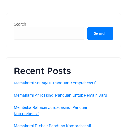
Search
Search
Recent Posts
Memahami Saung4D: Panduan Komprehensif
Memahami Ahlicasino: Panduan Untuk Pemain Baru
Membuka Rahasia Juruscasino: Panduan
Komprehensif
Memahami Plisbet: Panduan Komprehensif