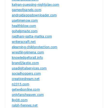
kalyan-guessing-nightplay.com
gameofpanels.com
androidappsdownloader.com
usetimenow.com
healthblow.com
gohelpmate.com
rajdhani-satta-matka.com
writerscraft.net
elearning-childprotection.com
wrestling4mena.com
knowledgeforall.info
brand2lastio.com
usadigitalservices.com
socialhoppers.com
creativedream.net
n2315.com
getwebonline.com
onlyfansheaven.com
lky08.com
ralph-fiennes.net