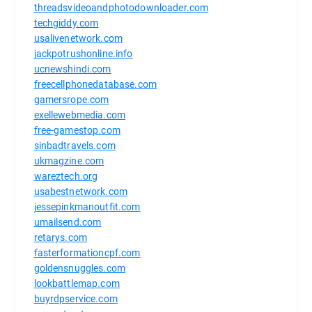
threadsvideoandphotodownloader.com
techgiddy.com
usalivenetwork.com
jackpotrushonline.info
ucnewshindi.com
freecellphonedatabase.com
gamersrope.com
exellewebmedia.com
free-gamestop.com
sinbadtravels.com
ukmagzine.com
wareztech.org
usabestnetwork.com
jessepinkmanoutfit.com
umailsend.com
retarys.com
fasterformationcpf.com
goldensnuggles.com
lookbattlemap.com
buyrdpservice.com