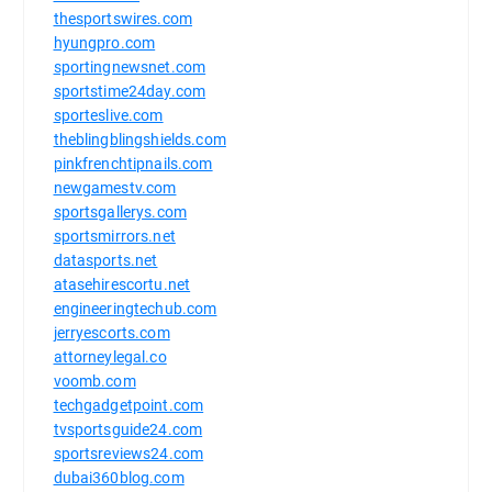
thesportswires.com
hyungpro.com
sportingnewsnet.com
sportstime24day.com
sporteslive.com
theblingblingshields.com
pinkfrenchtipnails.com
newgamestv.com
sportsgallerys.com
sportsmirrors.net
datasports.net
atasehirescortu.net
engineeringtechub.com
jerryescorts.com
attorneylegal.co
voomb.com
techgadgetpoint.com
tvsportsguide24.com
sportsreviews24.com
dubai360blog.com