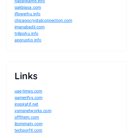
nabavkame.info
gakbiasa.com
iflowerhu.info
chicagocrystalconnection.com
imanabadii.com
trilipohu.info
appruptio.info
Links
uae-times.com
gamerifys.com
inspiratif.net
vsmsnetworks.com
offthem.com
ibommatv.com
techporfit.com