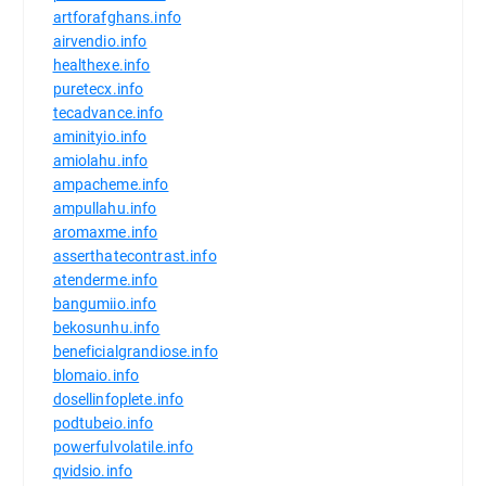
artforafghans.info
airvendio.info
healthexe.info
puretecx.info
tecadvance.info
aminityio.info
amiolahu.info
ampacheme.info
ampullahu.info
aromaxme.info
asserthatecontrast.info
atenderme.info
bangumiio.info
bekosunhu.info
beneficialgrandiose.info
blomaio.info
dosellinfoplete.info
podtubeio.info
powerfulvolatile.info
qvidsio.info