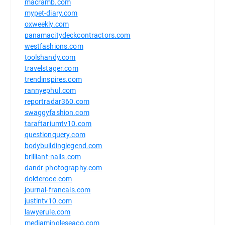
macramb.com
mypet-diary.com
oxweekly.com
panamacitydeckcontractors.com
westfashions.com
toolshandy.com
travelstager.com
trendinspires.com
rannyephul.com
reportradar360.com
swaggyfashion.com
taraftariumtv10.com
questionquery.com
bodybuildinglegend.com
brilliant-nails.com
dandr-photography.com
dokteroce.com
journal-francais.com
justintv10.com
lawyerule.com
mediamingleseaco.com