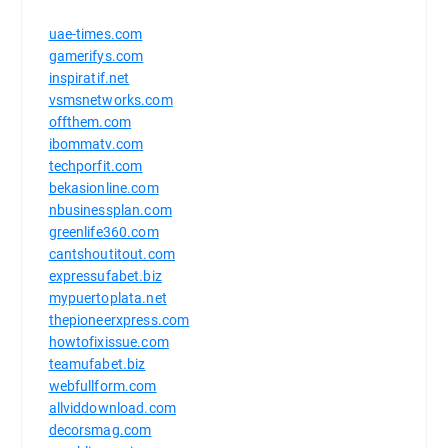
uae-times.com
gamerifys.com
inspiratif.net
vsmsnetworks.com
offthem.com
ibommatv.com
techporfit.com
bekasionline.com
nbusinessplan.com
greenlife360.com
cantshoutitout.com
expressufabet.biz
mypuertoplata.net
thepioneerxpress.com
howtofixissue.com
teamufabet.biz
webfullform.com
allviddownload.com
decorsmag.com