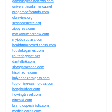
gamblingcasinonews.com
universitiesofamerica.net
progameofbrands.com
qbreview.org
servicewueste.org
zippyrevs.com
matkanumbernow.com
myjobcirculars.com
healthmoreoverfitness.com
topslotxgames.com
routerloggnet.net
dantella6.com
slotsgamesone.com
hispinzone.com
kalyanbazarnights.com
top-online-casino-usa.com
honghuidoor.com
flowingtravel.com
nineniki.com
brandiospecialists.com
medicalcare7.com