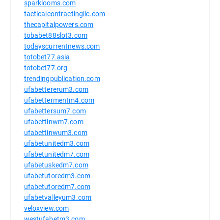
sparklooms.com
tacticalcontractingllc.com
thecapitalpowers.com
tobabet88slot3.com
todayscurrentnews.com
totobet77.asia
totobet77.org
trendingpublication.com
ufabettererum3.com
ufabettermentm4.com
ufabettersum7.com
ufabettinwm7.com
ufabettinwum3.com
ufabetunitedm3.com
ufabetunitedm7.com
ufabetuskedm7.com
ufabetutoredm3.com
ufabetutoredm7.com
ufabetvalleyum3.com
veloxview.com
westufabetm3.com