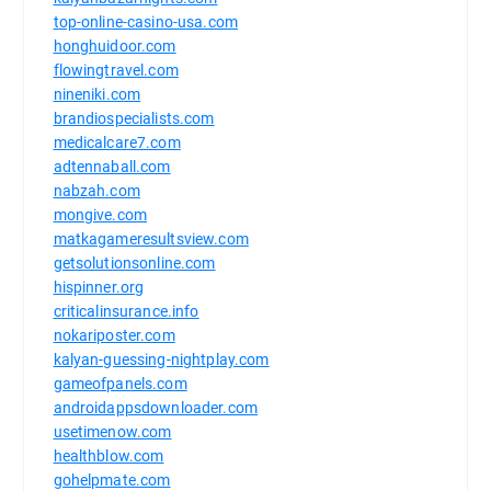
top-online-casino-usa.com
honghuidoor.com
flowingtravel.com
nineniki.com
brandiospecialists.com
medicalcare7.com
adtennaball.com
nabzah.com
mongive.com
matkagameresultsview.com
getsolutionsonline.com
hispinner.org
criticalinsurance.info
nokariposter.com
kalyan-guessing-nightplay.com
gameofpanels.com
androidappsdownloader.com
usetimenow.com
healthblow.com
gohelpmate.com