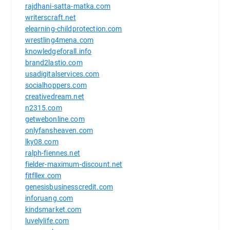
rajdhani-satta-matka.com
writerscraft.net
elearning-childprotection.com
wrestling4mena.com
knowledgeforall.info
brand2lastio.com
usadigitalservices.com
socialhoppers.com
creativedream.net
n2315.com
getwebonline.com
onlyfansheaven.com
lky08.com
ralph-fiennes.net
fielder-maximum-discount.net
fitfllex.com
genesisbusinesscredit.com
inforuang.com
kindsmarket.com
luvelylife.com