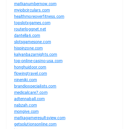
matkanumbernow.com
myjobcirculars.com
healthmoreoverfitness.com
topslotxgames.com
routerloggnet.net
dantella6.com
slotsgamesone.com
hispinzone.com
kalyanbazarnights.com
top-online-casino-usa.com
honghuidoor.com
flowingtravel.com
nineniki.com
brandiospecialists.com
medicalcare7.com
adtennaball.com
nabzah.com
mongive.com
matkagameresultsview.com
getsolutionsonline.com