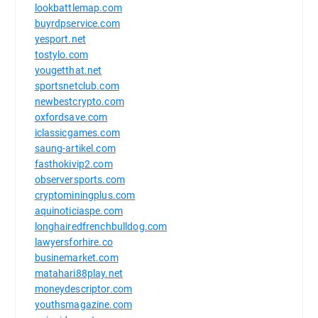
lookbattlemap.com
buyrdpservice.com
yesport.net
tostylo.com
yougetthat.net
sportsnetclub.com
newbestcrypto.com
oxfordsave.com
iclassicgames.com
saung-artikel.com
fasthokivip2.com
observersports.com
cryptominingplus.com
aquinoticiaspe.com
longhairedfrenchbulldog.com
lawyersforhire.co
businemarket.com
matahari88play.net
moneydescriptor.com
youthsmagazine.com