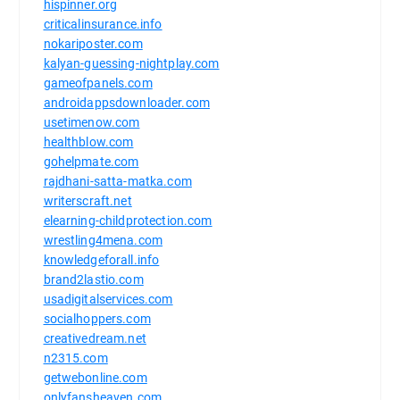
hispinner.org
criticalinsurance.info
nokariposter.com
kalyan-guessing-nightplay.com
gameofpanels.com
androidappsdownloader.com
usetimenow.com
healthblow.com
gohelpmate.com
rajdhani-satta-matka.com
writerscraft.net
elearning-childprotection.com
wrestling4mena.com
knowledgeforall.info
brand2lastio.com
usadigitalservices.com
socialhoppers.com
creativedream.net
n2315.com
getwebonline.com
onlyfansheaven.com