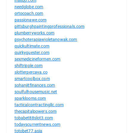
mixiqo.com
needglobe.com
ortocoach.com
passionawe.com
pittsburghpaintingprofessionals.com
plumberryworks.com
psychoterapiawioletanowak.com
quickultimate.com
quirkyquester.com
sexmedicineformen.com
shiftripple.com
slotterpercaya.co
smartcoolbox.com
sohanjitfinances.com
soulfulhousemusic.net
sparklooms.com
tacticalcontractingllc.com
thecapitalpowers.com
tobabet88slot3.com
todayscurrentnews.com
totobet77.asia