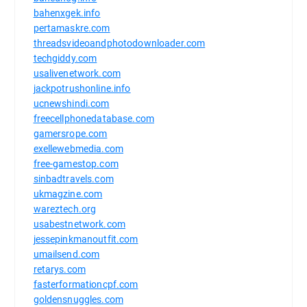
bahenxgek.info
pertamaskre.com
threadsvideoandphotodownloader.com
techgiddy.com
usalivenetwork.com
jackpotrushonline.info
ucnewshindi.com
freecellphonedatabase.com
gamersrope.com
exellewebmedia.com
free-gamestop.com
sinbadtravels.com
ukmagzine.com
wareztech.org
usabestnetwork.com
jessepinkmanoutfit.com
umailsend.com
retarys.com
fasterformationcpf.com
goldensnuggles.com