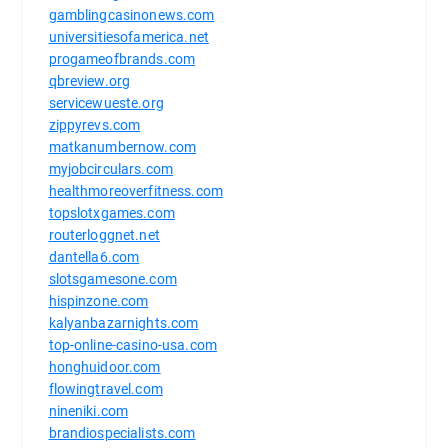
gamblingcasinonews.com
universitiesofamerica.net
progameofbrands.com
qbreview.org
servicewueste.org
zippyrevs.com
matkanumbernow.com
myjobcirculars.com
healthmoreoverfitness.com
topslotxgames.com
routerloggnet.net
dantella6.com
slotsgamesone.com
hispinzone.com
kalyanbazarnights.com
top-online-casino-usa.com
honghuidoor.com
flowingtravel.com
nineniki.com
brandiospecialists.com