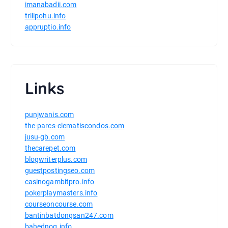
imanabadii.com
trilipohu.info
appruptio.info
Links
punjwanis.com
the-parcs-clematiscondos.com
jusu-gb.com
thecarepet.com
blogwriterplus.com
guestpostingseo.com
casinogambitpro.info
pokerplaymasters.info
courseoncourse.com
bantinbatdongsan247.com
bahednog.info