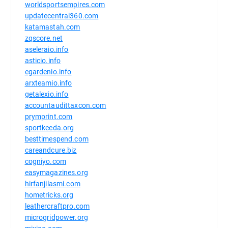
worldsportsempires.com
updatecentral360.com
katamastah.com
zqscore.net
aseleraio.info
asticio.info
egardenio.info
arxteamio.info
getalexio.info
accountaudittaxcon.com
prymprint.com
sportkeeda.org
besttimespend.com
careandcure.biz
cogniyo.com
easymagazines.org
hirfanjilasmi.com
hometricks.org
leathercraftpro.com
microgridpower.org