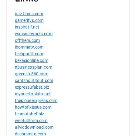
uae-times.com
gamerifys.com
inspiratif.net
vsmsnetworks.com
offthem.com
ibommatv.com
techporfit.com
bekasionline.com
nbusinessplan.com
greenlife360.com
cantshoutitout.com
expressufabet.biz
mypuertoplata.net
thepioneerxpress.com
howtofixissue.com
teamufabet.biz
webfullform.com
allviddownload.com
decorsmag.com