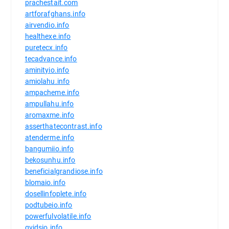
prachestait.com
artforafghans.info
airvendio.info
healthexe.info
puretecx.info
tecadvance.info
aminityio.info
amiolahu.info
ampacheme.info
ampullahu.info
aromaxme.info
asserthatecontrast.info
atenderme.info
bangumiio.info
bekosunhu.info
beneficialgrandiose.info
blomaio.info
dosellinfoplete.info
podtubeio.info
powerfulvolatile.info
qvidsio.info