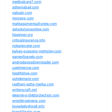
medicalcare7.com
adtennaball.com
nabzah.com
mongive.com
matkagameresultsview.com
getsolutionsonline.com
hispinner.org
criticalinsurance.info
nokariposter.com
kalyan-guessing-nightplay.com
gameofpanels.com
androidappsdownloader.com
usetimenow.com
healthblow.com
gohelpmate.com
rajdhani-satta-matka.com
writerscraft.net
elearning-childprotection.com
wrestling4mena.com
knowledgeforall.info
brand2lastio.com