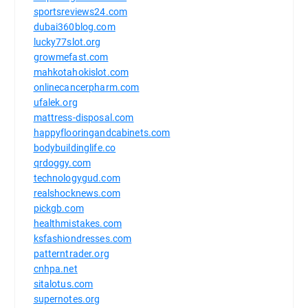
sportsreviews24.com
dubai360blog.com
lucky77slot.org
growmefast.com
mahkotahokislot.com
onlinecancerpharm.com
ufalek.org
mattress-disposal.com
happyflooringandcabinets.com
bodybuildinglife.co
qrdoggy.com
technologygud.com
realshocknews.com
pickgb.com
healthmistakes.com
ksfashiondresses.com
patterntrader.org
cnhpa.net
sitalotus.com
supernotes.org