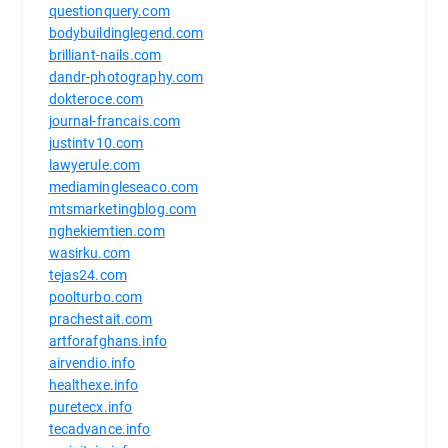
questionquery.com
bodybuildinglegend.com
brilliant-nails.com
dandr-photography.com
dokteroce.com
journal-francais.com
justintv10.com
lawyerule.com
mediamingleseaco.com
mtsmarketingblog.com
nghekiemtien.com
wasirku.com
tejas24.com
poolturbo.com
prachestait.com
artforafghans.info
airvendio.info
healthexe.info
puretecx.info
tecadvance.info