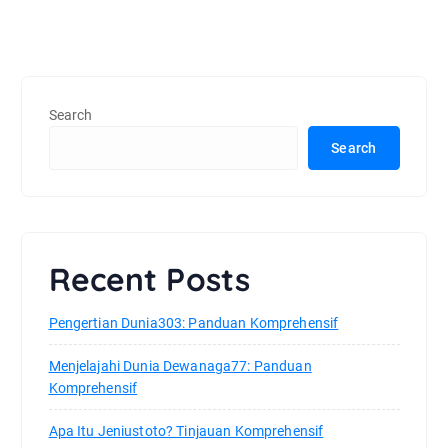
Search
Search
Recent Posts
Pengertian Dunia303: Panduan Komprehensif
Menjelajahi Dunia Dewanaga77: Panduan
Komprehensif
Apa Itu Jeniustoto? Tinjauan Komprehensif