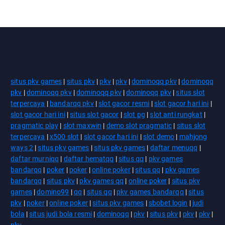
situs pkv games
|
situs pkv
|
pkv
|
pkv
|
dominoqq pkv
|
dominoqq
pkv
|
dominoqq pkv
|
dominoqq pkv
|
dominoqq pkv
|
situs slot
terpercaya
|
bandarqq pkv
|
slot gacor resmi
|
slot gacor hari ini
|
slot gacor hari ini
|
situs slot gacor
|
slot pg
|
slot anti rungkat
|
pragmatic play
|
slot maxwin
|
demo slot pragmatic
|
situs slot
terpercaya
|
x500 slot
|
slot gacor hari ini
|
slot demo
|
mahjong
ways 2
|
situs pkv games
|
situs pkv games
|
daftar menuqq
|
daftar murniqq
|
daftar hematqq
|
situs qq
|
pkv games
bandarqq
|
poker
|
poker
|
online poker
|
situs qq
|
pkv games
bandarqq
|
situs pkv
|
pkv games qq
|
online poker
|
situs pkv
games
|
domino99
|
qq
|
situs qq
|
pkv games bandarqq
|
situs
pkv
|
poker
|
online poker
|
situs pkv games
|
sbobet login
|
judi
bola
|
situs judi bola resmi
|
dominoqq
|
pkv
|
situs pkv
|
pkv
|
pkv
|