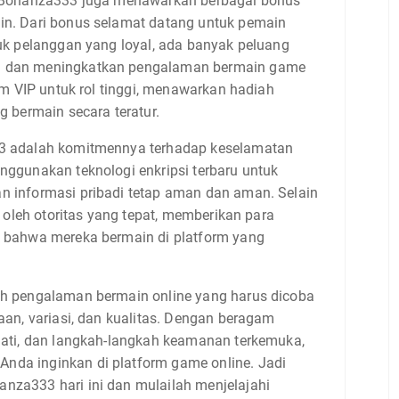
, Bonanza333 juga menawarkan berbagai bonus
n. Dari bonus selamat datang untuk pemain
uk pelanggan yang loyal, ada banyak peluang
 dan meningkatkan pengalaman bermain game
am VIP untuk rol tinggi, menawarkan hadiah
 bermain secara teratur.
3 adalah komitmennya terhadap keselamatan
ggunakan teknologi enkripsi terbaru untuk
 informasi pribadi tetap aman dan aman. Selain
 oleh otoritas yang tepat, memberikan para
 bahwa mereka bermain di platform yang
h pengalaman bermain online yang harus dicoba
aan, variasi, dan kualitas. Dengan beragam
hati, dan langkah-langkah keamanan terkemuka,
da inginkan di platform game online. Jadi
za333 hari ini dan mulailah menjelajahi