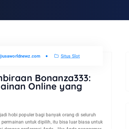
@usaworldnewz.com
Situs Slot
mbiraan Bonanza333:
inan Online yang
njadi hobi populer bagi banyak orang di seluruh
ermainan untuk dipilih, itu bisa luar biasa untuk