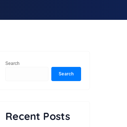
Search
Search
Recent Posts