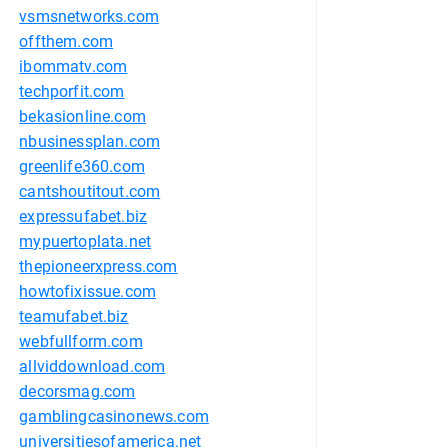
vsmsnetworks.com
offthem.com
ibommatv.com
techporfit.com
bekasionline.com
nbusinessplan.com
greenlife360.com
cantshoutitout.com
expressufabet.biz
mypuertoplata.net
thepioneerxpress.com
howtofixissue.com
teamufabet.biz
webfullform.com
allviddownload.com
decorsmag.com
gamblingcasinonews.com
universitiesofamerica.net