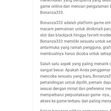
menemukan yang sempurna yang sesuai
game online dan mencari pengalaman bar
Bonanza333.
Bonanza333 adalah platform game onl
macam permainan untuk dinikmati para 
slot dan blackjack hingga favorit moder
Bonanza333 memiliki sesuatu untuk sem
antarmuka yang ramah pengguna, grafik
membuatnya harus dicoba untuk setia
Salah satu aspek yang paling menarik
sangat besar. Apakah Anda penggemar p
mencoba sesuatu yang baru, Bonanza33
pertandingan untuk dipilih, pemain 
sesuai dengan minat dan preferensi mere
memperbarui perpustakaan game -nya,
akses ke game terbaru dan paling menar