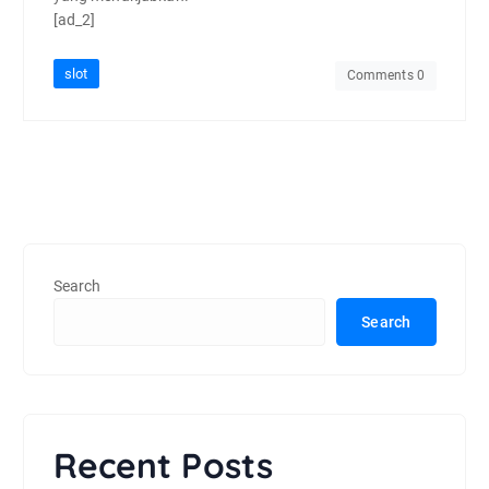
[ad_2]
slot
Comments 0
Search
Search
Recent Posts