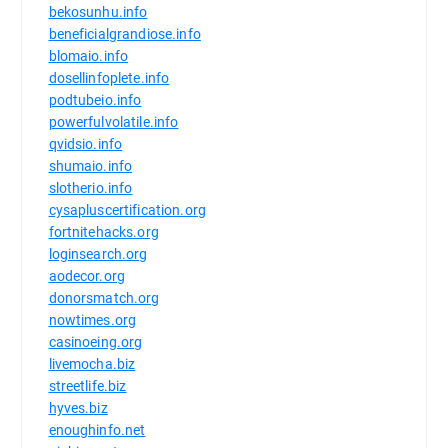
bekosunhu.info
beneficialgrandiose.info
blomaio.info
dosellinfoplete.info
podtubeio.info
powerfulvolatile.info
qvidsio.info
shumaio.info
slotherio.info
cysapluscertification.org
fortnitehacks.org
loginsearch.org
aodecor.org
donorsmatch.org
nowtimes.org
casinoeing.org
livemocha.biz
streetlife.biz
hyves.biz
enoughinfo.net