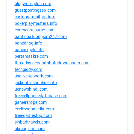
blogwriterplus.com
guestpostingseo.com
casinogambitpro.info
pokerplaymasters.info
courseoncourse.com
bantinbatdongsan247.com
bahednog.info
bahenxgek.info
pertamaskre.com
threadsvideoandphotodownloader.com
techgiddy.com
usalivenetwork.com
jackpotrushonline.info
ucnewshindi.com
freecellphonedatabase.com
gamersrope.com
exellewebmedia.com
free-gamestop.com
sinbadtravels.com
ukmagzine.com