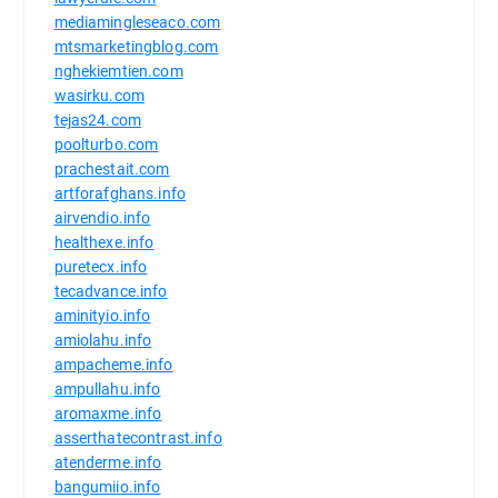
mediamingleseaco.com
mtsmarketingblog.com
nghekiemtien.com
wasirku.com
tejas24.com
poolturbo.com
prachestait.com
artforafghans.info
airvendio.info
healthexe.info
puretecx.info
tecadvance.info
aminityio.info
amiolahu.info
ampacheme.info
ampullahu.info
aromaxme.info
asserthatecontrast.info
atenderme.info
bangumiio.info