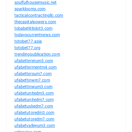
soulfulhousemusic.net
sparklooms.com
tacticalcontractingllc.com
thecapitalpowers.com
tobabet88slot3.com
todayscurrentnews.com
totobet77.asia
totobet77.org
trendingpublication.com
ufabettererum3.com
ufabettermentm4.com
ufabettersum7.com
ufabettinwm7.com
ufabettinwum3.com
ufabetunitedm3.com
ufabetunitedm7.com
ufabetuskedm7.com
ufabetutoredm3.com
ufabetutoredm7.com
ufabetvalleyum3.com
veloxview.com