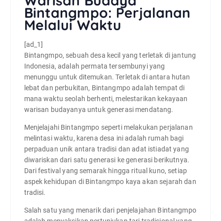
Warisan Budaya
Bintangmpo: Perjalanan
Melalui Waktu
[ad_1]
Bintangmpo, sebuah desa kecil yang terletak di jantung
Indonesia, adalah permata tersembunyi yang
menunggu untuk ditemukan. Terletak di antara hutan
lebat dan perbukitan, Bintangmpo adalah tempat di
mana waktu seolah berhenti, melestarikan kekayaan
warisan budayanya untuk generasi mendatang.
Menjelajahi Bintangmpo seperti melakukan perjalanan
melintasi waktu, karena desa ini adalah rumah bagi
perpaduan unik antara tradisi dan adat istiadat yang
diwariskan dari satu generasi ke generasi berikutnya.
Dari festival yang semarak hingga ritual kuno, setiap
aspek kehidupan di Bintangmpo kaya akan sejarah dan
tradisi.
Salah satu yang menarik dari penjelajahan Bintangmpo
adalah menyaksikan pertunjukan tari tradisional yang