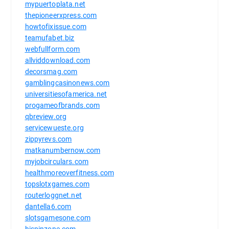
mypuertoplata.net
thepioneerxpress.com
howtofixissue.com
teamufabet.biz
webfullform.com
allviddownload.com
decorsmag.com
gamblingcasinonews.com
universitiesofamerica.net
progameofbrands.com
qbreview.org
servicewueste.org
zippyrevs.com
matkanumbernow.com
myjobcirculars.com
healthmoreoverfitness.com
topslotxgames.com
routerloggnet.net
dantella6.com
slotsgamesone.com
hispinzone.com