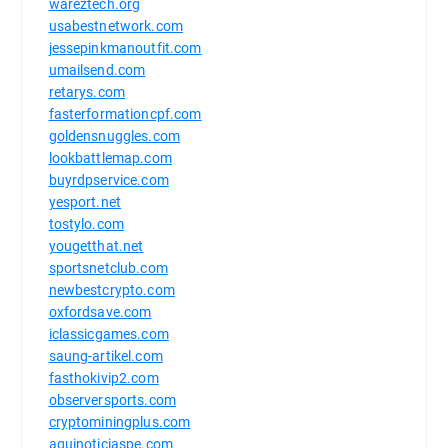
wareztech.org
usabestnetwork.com
jessepinkmanoutfit.com
umailsend.com
retarys.com
fasterformationcpf.com
goldensnuggles.com
lookbattlemap.com
buyrdpservice.com
yesport.net
tostylo.com
yougetthat.net
sportsnetclub.com
newbestcrypto.com
oxfordsave.com
iclassicgames.com
saung-artikel.com
fasthokivip2.com
observersports.com
cryptominingplus.com
aquinoticiaspe.com