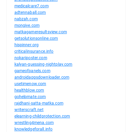
medicalcare7.com
adtennaball.com
nabzah.com
mongive.com
matkagameresultsview.com
getsolutionsonline.com
hispinner.org
criticalinsurance.info
nokariposter.com
kalyan-guessing-nightplay.com
gameofpanels.com
androidappsdownloader.com
usetimenow.com
healthblow.com
gohelpmate.com
rajdhani-satta-matka.com
writerscraft.net
elearning-childprotection.com
wrestling4mena.com
knowledgeforall.info