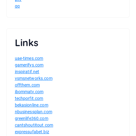
qq
Links
uae-times.com
gamerifys.com
inspiratif.net
vsmsnetworks.com
offthem.com
ibommatv.com
techporfit.com
bekasionline.com
nbusinessplan.com
greenlife360.com
cantshoutitout.com
expressufabet.biz