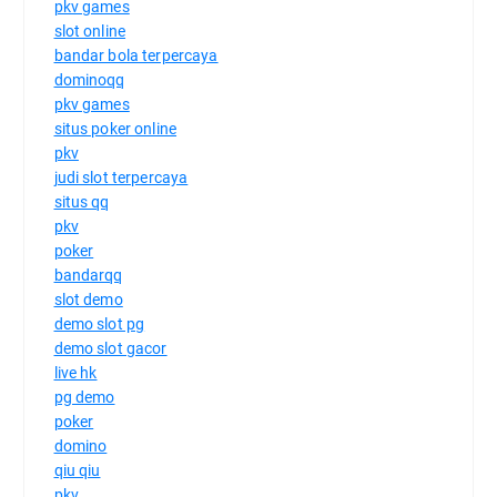
pkv games
slot online
bandar bola terpercaya
dominoqq
pkv games
situs poker online
pkv
judi slot terpercaya
situs qq
pkv
poker
bandarqq
slot demo
demo slot pg
demo slot gacor
live hk
pg demo
poker
domino
qiu qiu
pkv