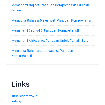
Memahami Gajibet: Panduan Komprehensif Taruhan
Online
Membuka Rahasia Majestibet: Panduan Komprehensif
Memahami Saung4D: Panduan Komprehensif
Memahami Ahlicasino: Panduan Untuk Pemain Baru
Membuka Rahasia Juruscasino: Panduan
Komprehensif
Links
situs slot maxwin
judi qq