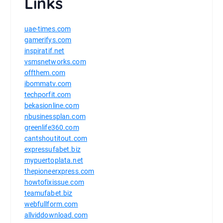
Links
uae-times.com
gamerifys.com
inspiratif.net
vsmsnetworks.com
offthem.com
ibommatv.com
techporfit.com
bekasionline.com
nbusinessplan.com
greenlife360.com
cantshoutitout.com
expressufabet.biz
mypuertoplata.net
thepioneerxpress.com
howtofixissue.com
teamufabet.biz
webfullform.com
allviddownload.com