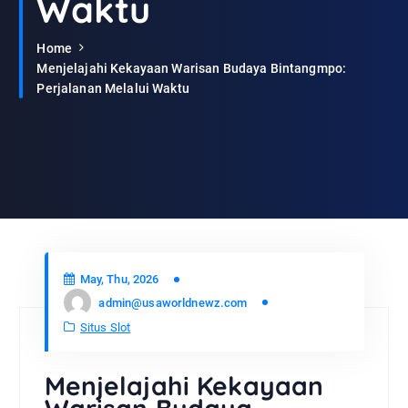
Waktu
Home
Menjelajahi Kekayaan Warisan Budaya Bintangmpo:
Perjalanan Melalui Waktu
May, Thu, 2026
admin@usaworldnewz.com
Situs Slot
Menjelajahi Kekayaan