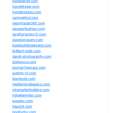
toolshandy.com
travelstager.com
trendinspires.com
rannyephul.com
reportradar360.com
swaggyfashion.com
taraftariumtv10.com
questionquery.com
bodybuildinglegend.com
brilliant-nails.com
dandr-photography.com
dokteroce.com
journal-francais.com
justintv10.com
lawyerule.com
mediamingleseaco.com
mtsmarketingblog.com
nghekiemtien.com
wasirku.com
tejas24.com
poolturbo.com