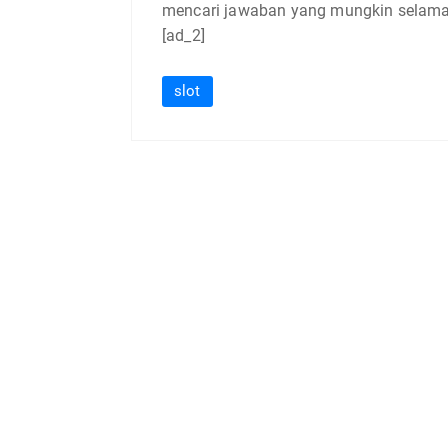
mencari jawaban yang mungkin selamany
[ad_2]
slot