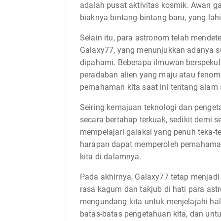
adalah pusat aktivitas kosmik. Awan g
biaknya bintang-bintang baru, yang lahi
Selain itu, para astronom telah mendetek
Galaxy77, yang menunjukkan adanya s
dipahami. Beberapa ilmuwan berspekulas
peradaban alien yang maju atau fenom
pemahaman kita saat ini tentang alam
Seiring kemajuan teknologi dan penget
secara bertahap terkuak, sedikit demi s
mempelajari galaksi yang penuh teka-t
harapan dapat memperoleh pemahaman 
kita di dalamnya.
Pada akhirnya, Galaxy77 tetap menjad
rasa kagum dan takjub di hati para ast
mengundang kita untuk menjelajahi hal
batas-batas pengetahuan kita, dan un