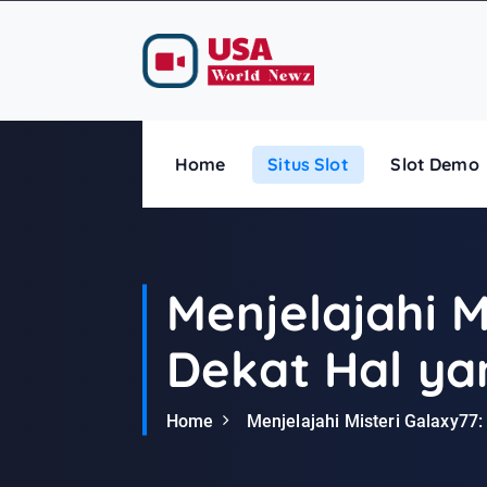
S
k
i
p
Slot Mahjong Ways dari PG Soft malam ini siap memberi 
t
o
Home
Situs Slot
Slot Demo
c
o
n
t
e
Menjelajahi M
n
t
Dekat Hal ya
Home
Menjelajahi Misteri Galaxy77: