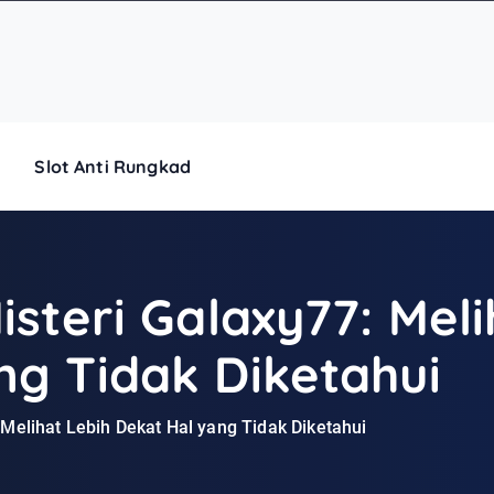
maxwin besar yang terjamin. Slot gacor terbaik untuk Anda yang ingin menang 
Slot Anti Rungkad
isteri Galaxy77: Meli
ng Tidak Diketahui
 Melihat Lebih Dekat Hal yang Tidak Diketahui