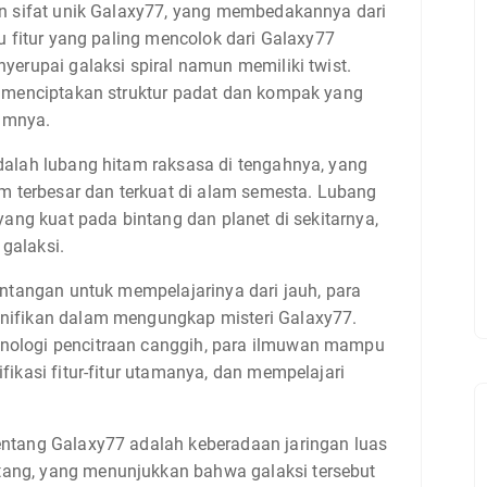
an sifat unik Galaxy77, yang membedakannya dari
u fitur yang paling mencolok dari Galaxy77
yerupai galaksi spiral namun memiliki twist.
, menciptakan struktur padat dan kompak yang
lumnya.
dalah lubang hitam raksasa di tengahnya, yang
am terbesar dan terkuat di alam semesta. Lubang
yang kuat pada bintang dan planet di sekitarnya,
galaksi.
antangan untuk mempelajarinya dari jauh, para
nifikan dalam mengungkap misteri Galaxy77.
nologi pencitraan canggih, para ilmuwan mampu
fikasi fitur-fitur utamanya, dan mempelajari
entang Galaxy77 adalah keberadaan jaringan luas
ang, yang menunjukkan bahwa galaksi tersebut