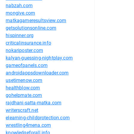
nabzah.com
mongive.com
matkagameresultsview.com
getsolutionsonline.com
hispinner.org
criticalinsurance.info
nokariposter.com
kalyan-guessing-nightplay.com
gameofpanels.com
androidappsdownloader.com
usetimenow.com
healthblow.com
gohelpmate.com
rajdhani-satta-matka.com
writerscraft.net
elearning-childprotection.com
wrestling4mena.com
knowledgeforall.info