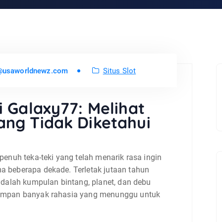
@usaworldnewz.com
Situs Slot
i Galaxy77: Melihat
ang Tidak Diketahui
penuh teka-teki yang telah menarik rasa ingin
 beberapa dekade. Terletak jutaan tahun
adalah kumpulan bintang, planet, dan debu
yimpan banyak rahasia yang menunggu untuk