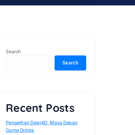
Search
Search
Recent Posts
Pengertian Dewi4D: Masa Depan
Game Online