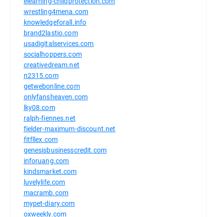
elearning-childprotection.com
wrestling4mena.com
knowledgeforall.info
brand2lastio.com
usadigitalservices.com
socialhoppers.com
creativedream.net
n2315.com
getwebonline.com
onlyfansheaven.com
lky08.com
ralph-fiennes.net
fielder-maximum-discount.net
fitfllex.com
genesisbusinesscredit.com
inforuang.com
kindsmarket.com
luvelylife.com
macramb.com
mypet-diary.com
oxweekly.com