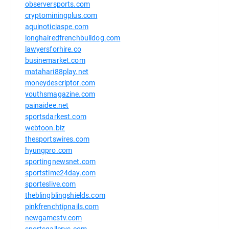
observersports.com
cryptominingplus.com
aquinoticiaspe.com
longhairedfrenchbulldog.com
lawyersforhire.co
businemarket.com
matahari88play.net
moneydescriptor.com
youthsmagazine.com
painaidee.net
sportsdarkest.com
webtoon.biz
thesportswires.com
hyungpro.com
sportingnewsnet.com
sportstime24day.com
sporteslive.com
theblingblingshields.com
pinkfrenchtipnails.com
newgamestv.com
sportsgallerys.com