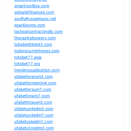
smartcoolbox.com
sohanjitfinances.com
soulfulhousemusic.net
sparklooms.com
tacticalcontractingllc.com
thecapitalpowers.com
tobabet88slot3.com
todayscurrentnews.com
totobet77.asia
totobet77.org
trendingpublication.com
ufabettererum3.com
ufabettermentm4.com
ufabettersum7.com
ufabettinwm7.com
ufabettinwum3.com
ufabetunitedm3.com
ufabetunitedm7.com
ufabetuskedm7.com
ufabetutoredm3.com