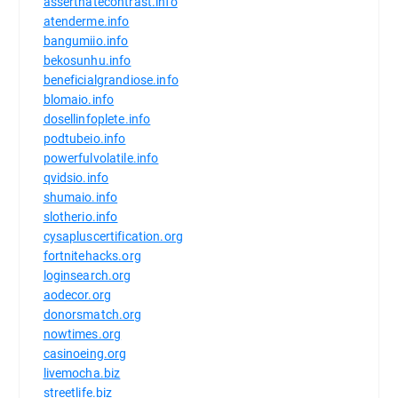
asserthatecontrast.info
atenderme.info
bangumiio.info
bekosunhu.info
beneficialgrandiose.info
blomaio.info
dosellinfoplete.info
podtubeio.info
powerfulvolatile.info
qvidsio.info
shumaio.info
slotherio.info
cysapluscertification.org
fortnitehacks.org
loginsearch.org
aodecor.org
donorsmatch.org
nowtimes.org
casinoeing.org
livemocha.biz
streetlife.biz