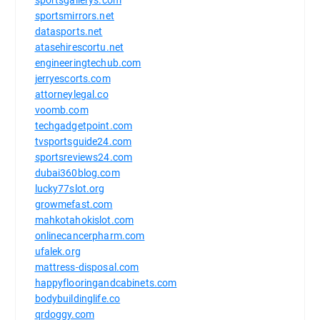
sportsmirrors.net
datasports.net
atasehirescortu.net
engineeringtechub.com
jerryescorts.com
attorneylegal.co
voomb.com
techgadgetpoint.com
tvsportsguide24.com
sportsreviews24.com
dubai360blog.com
lucky77slot.org
growmefast.com
mahkotahokislot.com
onlinecancerpharm.com
ufalek.org
mattress-disposal.com
happyflooringandcabinets.com
bodybuildinglife.co
qrdoggy.com