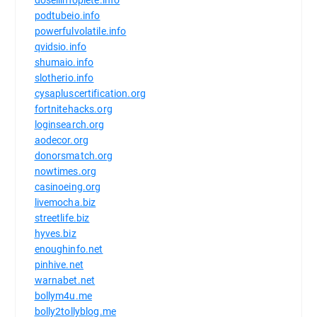
podtubeio.info
powerfulvolatile.info
qvidsio.info
shumaio.info
slotherio.info
cysapluscertification.org
fortnitehacks.org
loginsearch.org
aodecor.org
donorsmatch.org
nowtimes.org
casinoeing.org
livemocha.biz
streetlife.biz
hyves.biz
enoughinfo.net
pinhive.net
warnabet.net
bollym4u.me
bolly2tollyblog.me