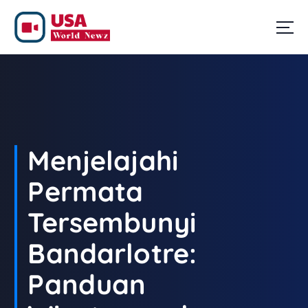
S
k
i
Slot Mahjong Ways dari PG Soft malam ini siap memberi maxwin besar yang
p
terjamin. Slot gacor terbaik untuk Anda yang ingin menang besar.
t
o
c
o
n
t
Menjelajahi
e
n
Permata
t
Tersembunyi
Bandarlotre:
Panduan