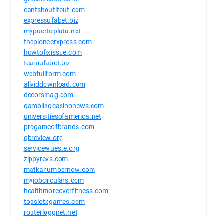
cantshoutitout.com
expressufabet.biz
mypuertoplata.net
thepioneerxpress.com
howtofixissue.com
teamufabet.biz
webfullform.com
allviddownload.com
decorsmag.com
gamblingcasinonews.com
universitiesofamerica.net
progameofbrands.com
qbreview.org
servicewueste.org
zippyrevs.com
matkanumbernow.com
myjobcirculars.com
healthmoreoverfitness.com
topslotxgames.com
routerloggnet.net