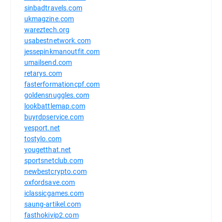
sinbadtravels.com
ukmagzine.com
wareztech.org
usabestnetwork.com
jessepinkmanoutfit.com
umailsend.com
retarys.com
fasterformationcpf.com
goldensnuggles.com
lookbattlemap.com
buyrdpservice.com
yesport.net
tostylo.com
yougetthat.net
sportsnetclub.com
newbestcrypto.com
oxfordsave.com
iclassicgames.com
saung-artikel.com
fasthokivip2.com