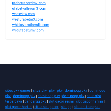
ufabetutoredm7.com
ufabetvalleyum3.com
veloxview.com
westufabetm3.com
whiskeybrothersllc.com
wildufabetum7.com
situs pkv games
|
situs pkv
|
pkv
|
pkv
|
dominoqq pkv
|
dominoqq
pkv
|
dominoqq pkv
|
dominoqq pkv
|
dominoqq pkv
|
situs slot
terpercaya
|
bandarqq pkv
|
slot gacor resmi
|
slot gacor hari ini
|
slot gacor hari ini
|
situs slot gacor
|
slot pg
|
slot anti rungkat
|