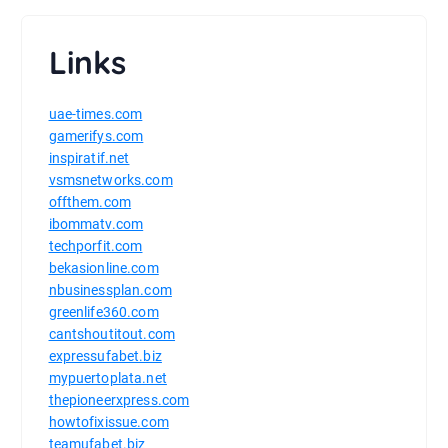
Links
uae-times.com
gamerifys.com
inspiratif.net
vsmsnetworks.com
offthem.com
ibommatv.com
techporfit.com
bekasionline.com
nbusinessplan.com
greenlife360.com
cantshoutitout.com
expressufabet.biz
mypuertoplata.net
thepioneerxpress.com
howtofixissue.com
teamufabet.biz