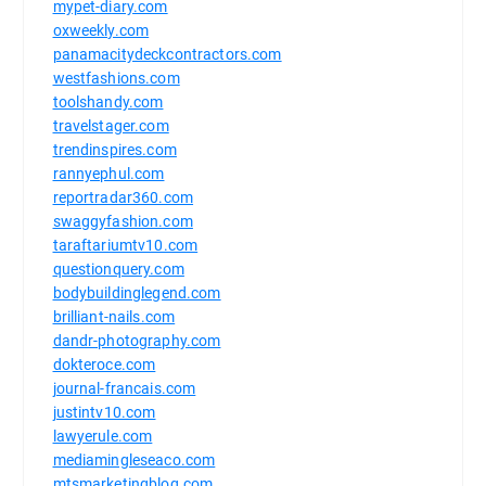
mypet-diary.com
oxweekly.com
panamacitydeckcontractors.com
westfashions.com
toolshandy.com
travelstager.com
trendinspires.com
rannyephul.com
reportradar360.com
swaggyfashion.com
taraftariumtv10.com
questionquery.com
bodybuildinglegend.com
brilliant-nails.com
dandr-photography.com
dokteroce.com
journal-francais.com
justintv10.com
lawyerule.com
mediamingleseaco.com
mtsmarketingblog.com