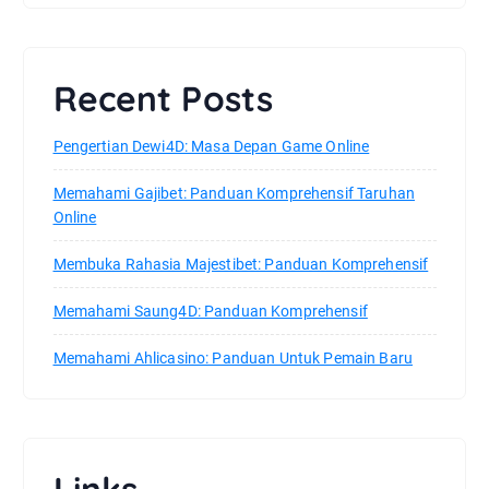
Recent Posts
Pengertian Dewi4D: Masa Depan Game Online
Memahami Gajibet: Panduan Komprehensif Taruhan
Online
Membuka Rahasia Majestibet: Panduan Komprehensif
Memahami Saung4D: Panduan Komprehensif
Memahami Ahlicasino: Panduan Untuk Pemain Baru
Links