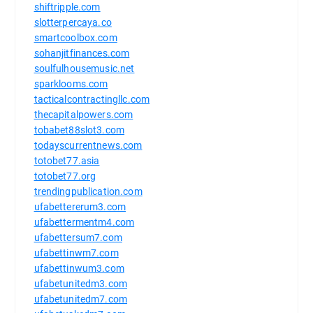
shiftripple.com
slotterpercaya.co
smartcoolbox.com
sohanjitfinances.com
soulfulhousemusic.net
sparklooms.com
tacticalcontractingllc.com
thecapitalpowers.com
tobabet88slot3.com
todayscurrentnews.com
totobet77.asia
totobet77.org
trendingpublication.com
ufabettererum3.com
ufabettermentm4.com
ufabettersum7.com
ufabettinwm7.com
ufabettinwum3.com
ufabetunitedm3.com
ufabetunitedm7.com