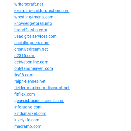
writerscraft.net
elearning-childprotection.com
wrestling4mena.com
knowledgeforall.info
brand2lastio.com
usadigitalservices.com
socialhoppers.com
creativedream.net
n2315.com
getwebonline.com
onlyfansheaven.com
lky08.com
ralph-fiennes.net
fielder-maximum-discount.net
fitfllex.com
genesisbusinesscredit.com
inforuang.com
kindsmarket.com
luvelylife.com
macramb.com