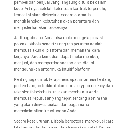
pembeli dan penjual yang langsung ditulis ke dalam
kode. Artinya, setelah ketentuan kontrak terpenuhi,
transaksi akan dieksekusi secara otomatis,
menghilangkan kebutuhan akan perantara dan
menyederhanakan prosesnya.
Jadi bagaimana Anda bisa mulai mengeksplorasi
potensi Bitbola sendiri? Langkah pertama adalah
membuat akun di platform dan memahami cara
kerjanya. Anda kemudian dapat mulai membeli,
menjual, dan memperdagangkan aset digital
menggunakan antarmuka intuitif platform.
Penting juga untuk tetap mendapat informasi tentang
perkembangan terkini dalam dunia cryptocurrency dan
teknologi blockchain. Ini akan membantu Anda
membuat keputusan yang tepat tentang aset mana
yang akan diinvestasikan dan bagaimana
memaksimalkan keuntungan Anda.
Secara keseluruhan, Bitbola berpotensi merevolusi cara
kita berpikir tentang aset dan transaksi digital. Dengan