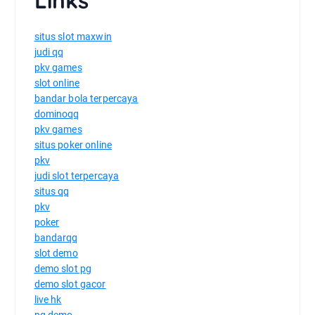
situs slot maxwin
judi qq
pkv games
slot online
bandar bola terpercaya
dominoqq
pkv games
situs poker online
pkv
judi slot terpercaya
situs qq
pkv
poker
bandarqq
slot demo
demo slot pg
demo slot gacor
live hk
pg demo