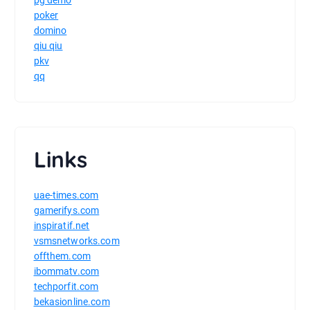
poker
domino
qiu qiu
pkv
qq
Links
uae-times.com
gamerifys.com
inspiratif.net
vsmsnetworks.com
offthem.com
ibommatv.com
techporfit.com
bekasionline.com