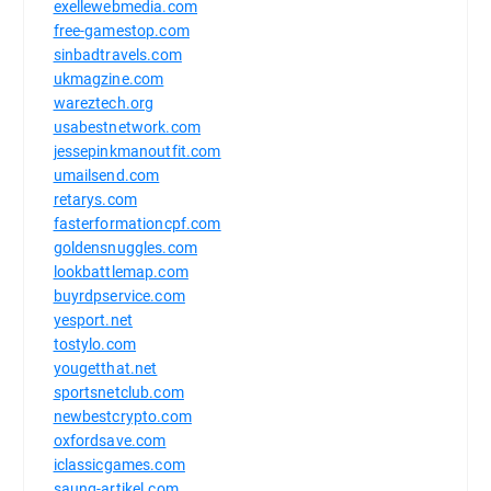
exellewebmedia.com
free-gamestop.com
sinbadtravels.com
ukmagzine.com
wareztech.org
usabestnetwork.com
jessepinkmanoutfit.com
umailsend.com
retarys.com
fasterformationcpf.com
goldensnuggles.com
lookbattlemap.com
buyrdpservice.com
yesport.net
tostylo.com
yougetthat.net
sportsnetclub.com
newbestcrypto.com
oxfordsave.com
iclassicgames.com
saung-artikel.com