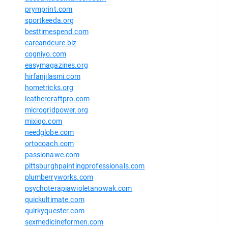
prymprint.com
sportkeeda.org
besttimespend.com
careandcure.biz
cogniyo.com
easymagazines.org
hirfanjilasmi.com
hometricks.org
leathercraftpro.com
microgridpower.org
mixiqo.com
needglobe.com
ortocoach.com
passionawe.com
pittsburghpaintingprofessionals.com
plumberryworks.com
psychoterapiawioletanowak.com
quickultimate.com
quirkyquester.com
sexmedicineformen.com