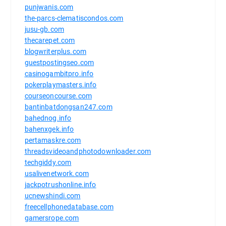
punjwanis.com
the-parcs-clematiscondos.com
jusu-gb.com
thecarepet.com
blogwriterplus.com
guestpostingseo.com
casinogambitpro.info
pokerplaymasters.info
courseoncourse.com
bantinbatdongsan247.com
bahednog.info
bahenxgek.info
pertamaskre.com
threadsvideoandphotodownloader.com
techgiddy.com
usalivenetwork.com
jackpotrushonline.info
ucnewshindi.com
freecellphonedatabase.com
gamersrope.com