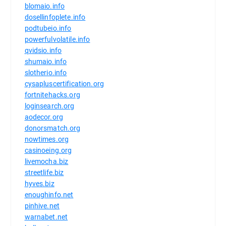
blomaio.info
dosellinfoplete.info
podtubeio.info
powerfulvolatile.info
qvidsio.info
shumaio.info
slotherio.info
cysapluscertification.org
fortnitehacks.org
loginsearch.org
aodecor.org
donorsmatch.org
nowtimes.org
casinoeing.org
livemocha.biz
streetlife.biz
hyves.biz
enoughinfo.net
pinhive.net
warnabet.net