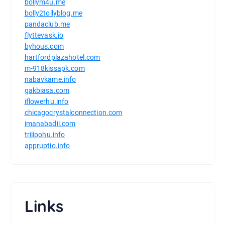
bollym4u.me
bolly2tollyblog.me
pandaclub.me
flyttevask.io
byhous.com
hartfordplazahotel.com
m-918kissapk.com
nabavkame.info
gakbiasa.com
iflowerhu.info
chicagocrystalconnection.com
imanabadii.com
trilipohu.info
appruptio.info
Links