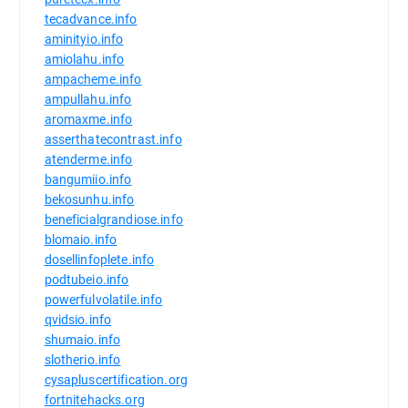
tecadvance.info
aminityio.info
amiolahu.info
ampacheme.info
ampullahu.info
aromaxme.info
asserthatecontrast.info
atenderme.info
bangumiio.info
bekosunhu.info
beneficialgrandiose.info
blomaio.info
dosellinfoplete.info
podtubeio.info
powerfulvolatile.info
qvidsio.info
shumaio.info
slotherio.info
cysapluscertification.org
fortnitehacks.org