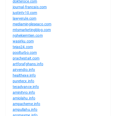
dokteroce.com
journal-francais.com
justintv10.com
lawyerule.com
mediamingleseaco.com
mtsmarketingblog.com
nghekiemtien.com
wasirku.com
tejas24.com
poolturbo.com
prachestait.com
artforafghans.info
airvendio.info
healthexe.info
puretecx.info
tecadvance.info
aminityio.info
amiolahu.info
ampacheme.info
ampullahu.info
aromaxme.info