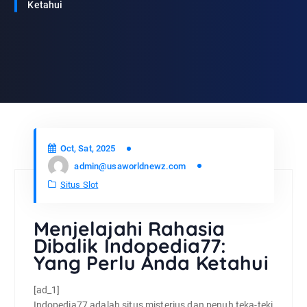
Ketahui
Oct, Sat, 2025
admin@usaworldnewz.com
Situs Slot
Menjelajahi Rahasia
Dibalik Indopedia77:
Yang Perlu Anda Ketahui
[ad_1]
Indopedia77 adalah situs misterius dan penuh teka-teki