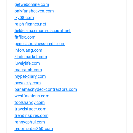
getwebonline.com
onlyfansheaven.com
lky08.com
ralph-fiennes.net
fielder-maximum-discount.net
fitfllex.com
genesisbusinesscredit.com
inforuang.com
kindsmarket.com
luvelylife.com
macramb.com
mypet-diary.com
oxweekly.com
panamacitydeckcontractors.com
westfashions.com
toolshandy.com
travelstager.com
trendinspires.com
rannyephul.com
reportradar360.com