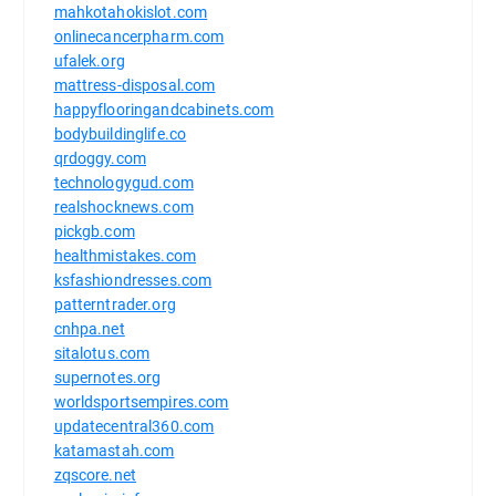
mahkotahokislot.com
onlinecancerpharm.com
ufalek.org
mattress-disposal.com
happyflooringandcabinets.com
bodybuildinglife.co
qrdoggy.com
technologygud.com
realshocknews.com
pickgb.com
healthmistakes.com
ksfashiondresses.com
patterntrader.org
cnhpa.net
sitalotus.com
supernotes.org
worldsportsempires.com
updatecentral360.com
katamastah.com
zqscore.net