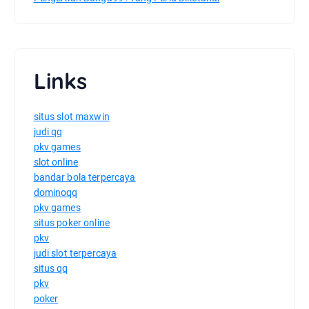
Links
situs slot maxwin
judi qq
pkv games
slot online
bandar bola terpercaya
dominoqq
pkv games
situs poker online
pkv
judi slot terpercaya
situs qq
pkv
poker