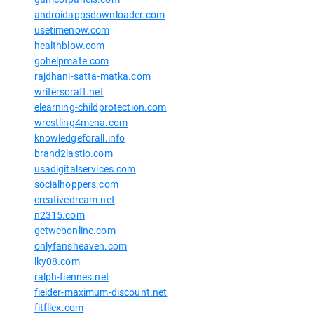
androidappsdownloader.com
usetimenow.com
healthblow.com
gohelpmate.com
rajdhani-satta-matka.com
writerscraft.net
elearning-childprotection.com
wrestling4mena.com
knowledgeforall.info
brand2lastio.com
usadigitalservices.com
socialhoppers.com
creativedream.net
n2315.com
getwebonline.com
onlyfansheaven.com
lky08.com
ralph-fiennes.net
fielder-maximum-discount.net
fitfllex.com