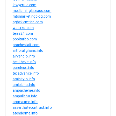
lawyerule.com
mediamingleseaco.com
mtsmarketingblog.com
nghekiemtien.com
wasirku.com
tejas24.com
poolturbo.com
prachestait.com
artforafghans.info
airvendio.info
healthexe.info
puretecx.info
tecadvance.info
aminityio.info
amiolahu.info
ampacheme.info
ampullahu.info
aromaxme.info
asserthatecontrast.info
atenderme.info