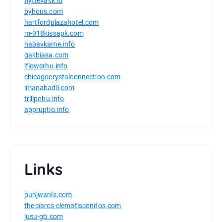
flyttevask.io
byhous.com
hartfordplazahotel.com
m-918kissapk.com
nabavkame.info
gakbiasa.com
iflowerhu.info
chicagocrystalconnection.com
imanabadii.com
trilipohu.info
appruptio.info
Links
punjwanis.com
the-parcs-clematiscondos.com
jusu-gb.com