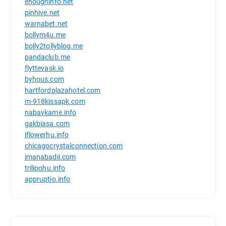
enoughinfo.net
pinhive.net
warnabet.net
bollym4u.me
bolly2tollyblog.me
pandaclub.me
flyttevask.io
byhous.com
hartfordplazahotel.com
m-918kissapk.com
nabavkame.info
gakbiasa.com
iflowerhu.info
chicagocrystalconnection.com
imanabadii.com
trilipohu.info
appruptio.info