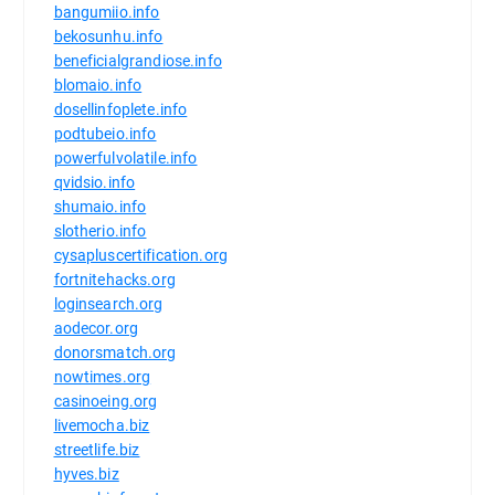
bangumiio.info
bekosunhu.info
beneficialgrandiose.info
blomaio.info
dosellinfoplete.info
podtubeio.info
powerfulvolatile.info
qvidsio.info
shumaio.info
slotherio.info
cysapluscertification.org
fortnitehacks.org
loginsearch.org
aodecor.org
donorsmatch.org
nowtimes.org
casinoeing.org
livemocha.biz
streetlife.biz
hyves.biz