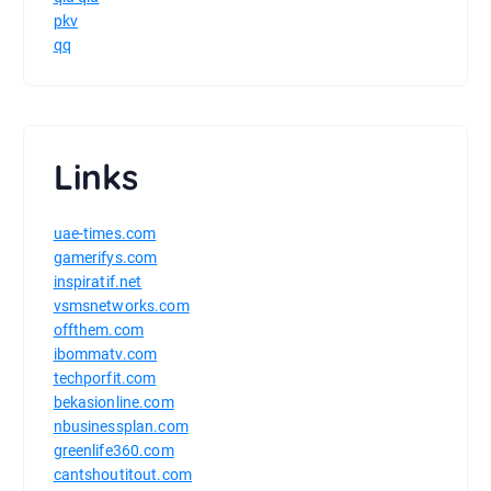
pkv
qq
Links
uae-times.com
gamerifys.com
inspiratif.net
vsmsnetworks.com
offthem.com
ibommatv.com
techporfit.com
bekasionline.com
nbusinessplan.com
greenlife360.com
cantshoutitout.com