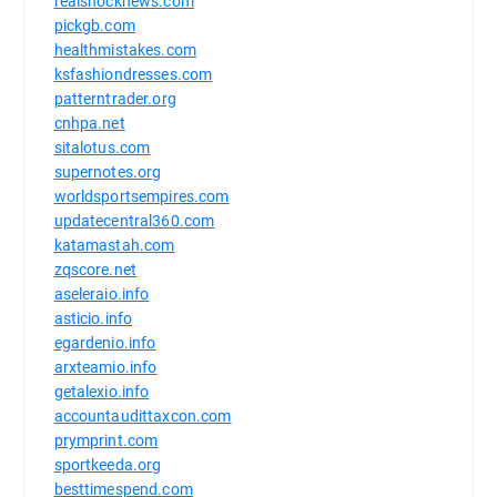
realshocknews.com
pickgb.com
healthmistakes.com
ksfashiondresses.com
patterntrader.org
cnhpa.net
sitalotus.com
supernotes.org
worldsportsempires.com
updatecentral360.com
katamastah.com
zqscore.net
aseleraio.info
asticio.info
egardenio.info
arxteamio.info
getalexio.info
accountaudittaxcon.com
prymprint.com
sportkeeda.org
besttimespend.com