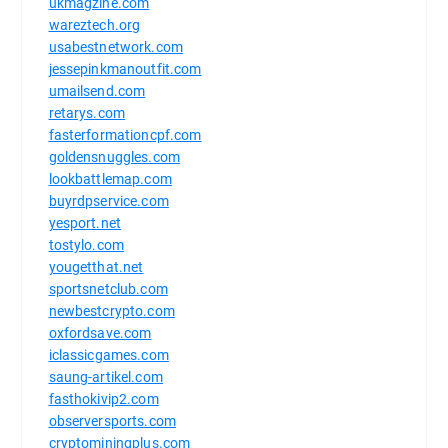
ukmagzine.com
wareztech.org
usabestnetwork.com
jessepinkmanoutfit.com
umailsend.com
retarys.com
fasterformationcpf.com
goldensnuggles.com
lookbattlemap.com
buyrdpservice.com
yesport.net
tostylo.com
yougetthat.net
sportsnetclub.com
newbestcrypto.com
oxfordsave.com
iclassicgames.com
saung-artikel.com
fasthokivip2.com
observersports.com
cryptominingplus.com