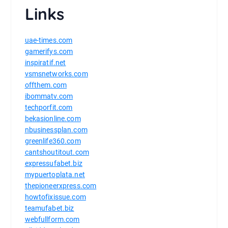
Links
uae-times.com
gamerifys.com
inspiratif.net
vsmsnetworks.com
offthem.com
ibommatv.com
techporfit.com
bekasionline.com
nbusinessplan.com
greenlife360.com
cantshoutitout.com
expressufabet.biz
mypuertoplata.net
thepioneerxpress.com
howtofixissue.com
teamufabet.biz
webfullform.com