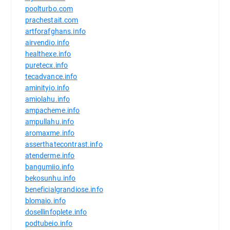
poolturbo.com
prachestait.com
artforafghans.info
airvendio.info
healthexe.info
puretecx.info
tecadvance.info
aminityio.info
amiolahu.info
ampacheme.info
ampullahu.info
aromaxme.info
asserthatecontrast.info
atenderme.info
bangumiio.info
bekosunhu.info
beneficialgrandiose.info
blomaio.info
dosellinfoplete.info
podtubeio.info