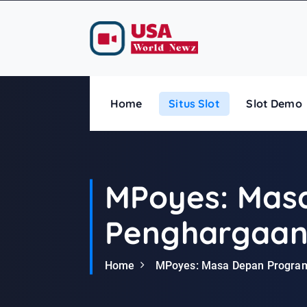
S
k
i
p
Slot Mahjong Ways dari PG Soft malam ini siap memberi 
t
o
Home
Situs Slot
Slot Demo
c
o
n
t
e
MPoyes: Mas
n
t
Penghargaan
Home
MPoyes: Masa Depan Progra