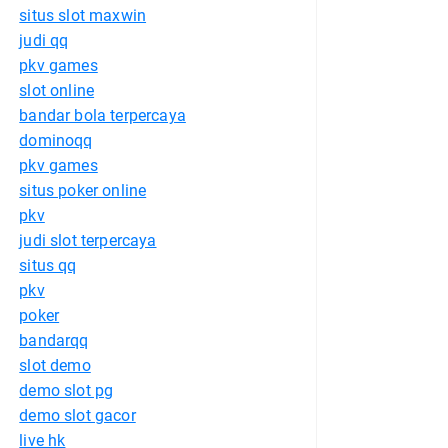
situs slot maxwin
judi qq
pkv games
slot online
bandar bola terpercaya
dominoqq
pkv games
situs poker online
pkv
judi slot terpercaya
situs qq
pkv
poker
bandarqq
slot demo
demo slot pg
demo slot gacor
live hk