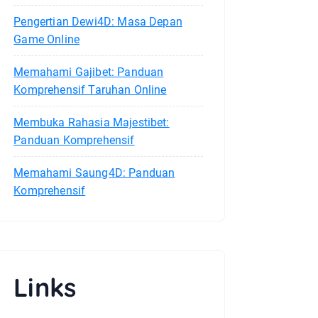
Pengertian Dewi4D: Masa Depan
Game Online
Memahami Gajibet: Panduan
Komprehensif Taruhan Online
Membuka Rahasia Majestibet:
Panduan Komprehensif
Memahami Saung4D: Panduan
Komprehensif
Links