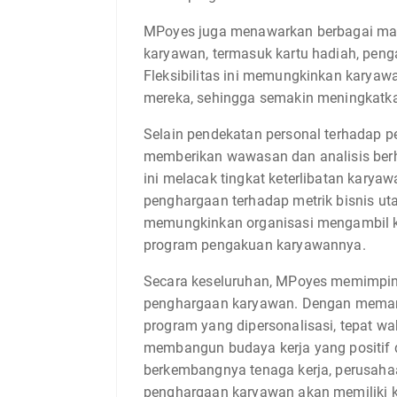
MPoyes juga menawarkan berbagai mac
karyawan, termasuk kartu hadiah, pe
Fleksibilitas ini memungkinkan karyaw
mereka, sehingga semakin meningkatkan
Selain pendekatan personal terhadap 
memberikan wawasan dan analisis ber
ini melacak tingkat keterlibatan karya
penghargaan terhadap metrik bisnis ut
memungkinkan organisasi mengambil k
program pengakuan karyawannya.
Secara keseluruhan, MPoyes memimpi
penghargaan karyawan. Dengan memanf
program yang dipersonalisasi, tepat w
membangun budaya kerja yang positif da
berkembangnya tenaga kerja, perusah
penghargaan karyawan akan memiliki k