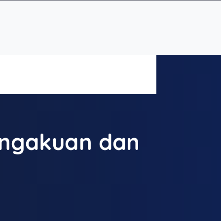
besar.
engakuan dan