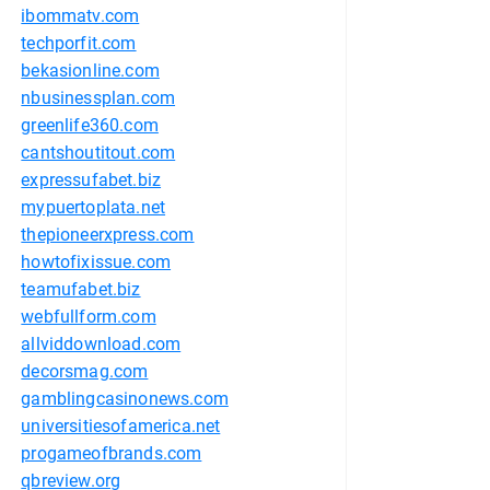
ibommatv.com
techporfit.com
bekasionline.com
nbusinessplan.com
greenlife360.com
cantshoutitout.com
expressufabet.biz
mypuertoplata.net
thepioneerxpress.com
howtofixissue.com
teamufabet.biz
webfullform.com
allviddownload.com
decorsmag.com
gamblingcasinonews.com
universitiesofamerica.net
progameofbrands.com
qbreview.org