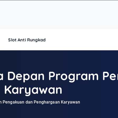
maxwin besar yang terjamin. Slot gacor terbaik untuk Anda yang ingin menang 
Slot Anti Rungkad
a Depan Program P
 Karyawan
m Pengakuan dan Penghargaan Karyawan