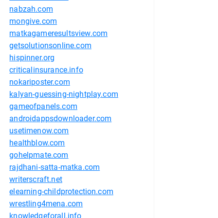
nabzah.com
mongive.com
matkagameresultsview.com
getsolutionsonline.com
hispinner.org
criticalinsurance.info
nokariposter.com
kalyan-guessing-nightplay.com
gameofpanels.com
androidappsdownloader.com
usetimenow.com
healthblow.com
gohelpmate.com
rajdhani-satta-matka.com
writerscraft.net
elearning-childprotection.com
wrestling4mena.com
knowledgeforall.info