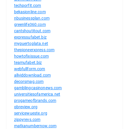
techporfit.com
bekasionline.com
nbusinessplan.com
greenlife360.com
cantshoutitout.com
expressufabet.biz
mypuertoplata.net
thepioneerxpress.com
howtofixissue.com
teamufabet.biz
webfullform.com
allviddownload.com
decorsmag.com
gamblingcasinonews.com
universitiesofamerica.net
progameofbrands.com
qbreview.org
servicewueste.org
zippyrevs.com
matkanumbernow.com