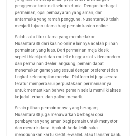
penggemar kasino di seluruh dunia. Dengan berbagai
permainan, opsi pembayaran yang aman, dan
antarmuka yang ramah pengguna, Nusantara88 telah
menjadi tujuan utama bagi pemain kasino online.
Salah satu fitur utama yang membedakan
Nusantara88 dari kasino online lainnya adalah pilihan
permainan yang luas. Dari permainan meja klasik
seperti blackjack dan roulette hingga slot video modern
dan permainan dealer langsung, pemain dapat
menemukan game yang sesuai dengan preferensi dan
tingkat keterampilan mereka. Platform ini juga secara
teratur memperbarui perpustakaan permainannya
untuk memastikan bahwa pemain selalu memiliki akses
ke judul terbaru dan paling menarik.
Selain pilihan permainannya yang beragam,
Nusantara88 juga menawarkan berbagai opsi
pembayaran yang aman bagi pemain untuk menyetor
dan menarik dana. Apakah Anda lebih suka
menggunakan kartu kredit, e-wallet, atau transfer bank,