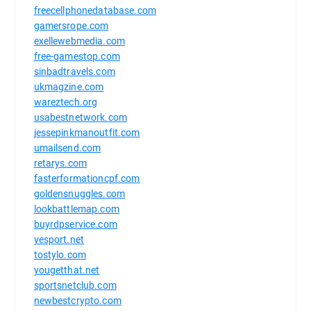
freecellphonedatabase.com
gamersrope.com
exellewebmedia.com
free-gamestop.com
sinbadtravels.com
ukmagzine.com
wareztech.org
usabestnetwork.com
jessepinkmanoutfit.com
umailsend.com
retarys.com
fasterformationcpf.com
goldensnuggles.com
lookbattlemap.com
buyrdpservice.com
yesport.net
tostylo.com
yougetthat.net
sportsnetclub.com
newbestcrypto.com