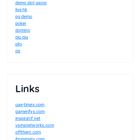
demo slot gacor
live hk
pg demo
poker
domino
qiu qiu
pkv
qq
Links
uae-times.com
gamerifys.com
inspiratif.net
vsmsnetworks.com
offthem.com
ibommatv.com