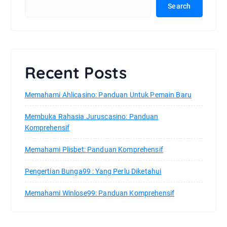
Search
Recent Posts
Memahami Ahlicasino: Panduan Untuk Pemain Baru
Membuka Rahasia Juruscasino: Panduan
Komprehensif
Memahami Plisbet: Panduan Komprehensif
Pengertian Bunga99 : Yang Perlu Diketahui
Memahami Winlose99: Panduan Komprehensif