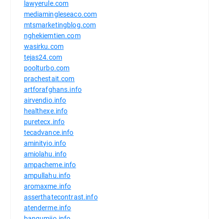
lawyerule.com
mediamingleseaco.com
mtsmarketingblog.com
nghekiemtien.com
wasirku.com
tejas24.com
poolturbo.com
prachestait.com
artforafghans.info
airvendio.info
healthexe.info
puretecx.info
tecadvance.info
aminityio.info
amiolahu.info
ampacheme.info
ampullahu.info
aromaxme.info
asserthatecontrast.info
atenderme.info
bangumiio.info