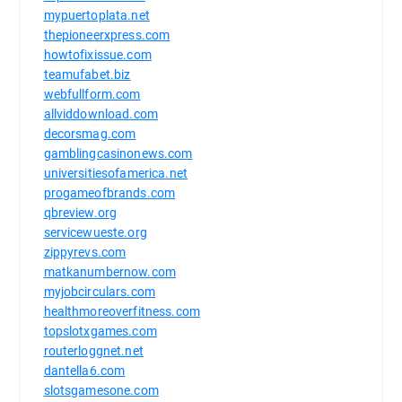
mypuertoplata.net
thepioneerxpress.com
howtofixissue.com
teamufabet.biz
webfullform.com
allviddownload.com
decorsmag.com
gamblingcasinonews.com
universitiesofamerica.net
progameofbrands.com
qbreview.org
servicewueste.org
zippyrevs.com
matkanumbernow.com
myjobcirculars.com
healthmoreoverfitness.com
topslotxgames.com
routerloggnet.net
dantella6.com
slotsgamesone.com