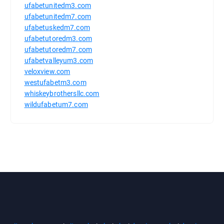
ufabetunitedm3.com
ufabetunitedm7.com
ufabetuskedm7.com
ufabetutoredm3.com
ufabetutoredm7.com
ufabetvalleyum3.com
veloxview.com
westufabetm3.com
whiskeybrothersllc.com
wildufabetum7.com