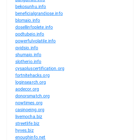
bekosunhu.info
beneficialgrandiose.info
blomaio.info
dosellinfoplete.info
podtubeio.info
powerfulvolatile.info
qvidsio.info
shumaio.info
slotherio.info
cysapluscertification.org
fortnitehacks.org
loginsearch.org
aodecor.org
donorsmatch.org
nowtimes.org
casinoeing.org
livemocha.biz
streetlife.biz
hyves.biz
enoughinfo.net