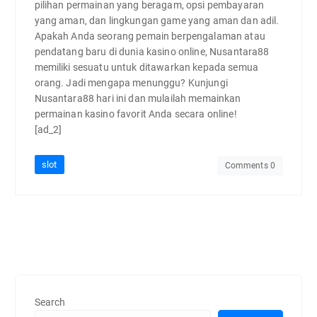
pilihan permainan yang beragam, opsi pembayaran
yang aman, dan lingkungan game yang aman dan adil.
Apakah Anda seorang pemain berpengalaman atau
pendatang baru di dunia kasino online, Nusantara88
memiliki sesuatu untuk ditawarkan kepada semua
orang. Jadi mengapa menunggu? Kunjungi
Nusantara88 hari ini dan mulailah memainkan
permainan kasino favorit Anda secara online!
[ad_2]
slot
Comments 0
Search