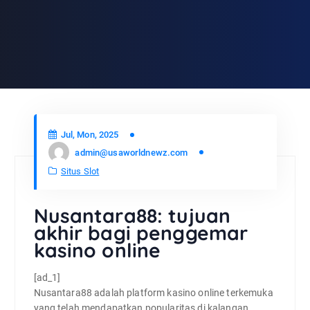
Jul, Mon, 2025
admin@usaworldnewz.com
Situs Slot
Nusantara88: tujuan
akhir bagi penggemar
kasino online
[ad_1]
Nusantara88 adalah platform kasino online terkemuka
yang telah mendapatkan popularitas di kalangan