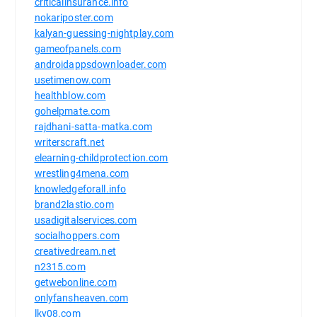
criticalinsurance.info
nokariposter.com
kalyan-guessing-nightplay.com
gameofpanels.com
androidappsdownloader.com
usetimenow.com
healthblow.com
gohelpmate.com
rajdhani-satta-matka.com
writerscraft.net
elearning-childprotection.com
wrestling4mena.com
knowledgeforall.info
brand2lastio.com
usadigitalservices.com
socialhoppers.com
creativedream.net
n2315.com
getwebonline.com
onlyfansheaven.com
lky08.com