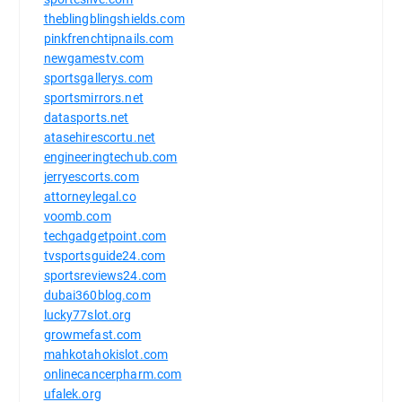
theblingblingshields.com
pinkfrenchtipnails.com
newgamestv.com
sportsgallerys.com
sportsmirrors.net
datasports.net
atasehirescortu.net
engineeringtechub.com
jerryescorts.com
attorneylegal.co
voomb.com
techgadgetpoint.com
tvsportsguide24.com
sportsreviews24.com
dubai360blog.com
lucky77slot.org
growmefast.com
mahkotahokislot.com
onlinecancerpharm.com
ufalek.org