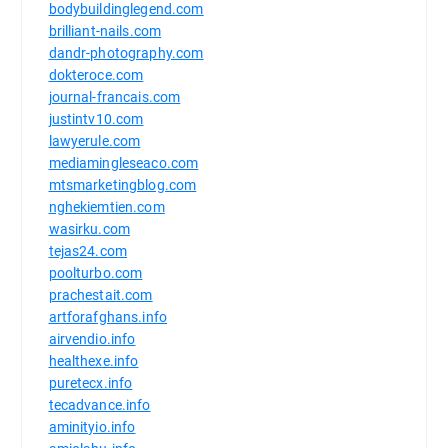
bodybuildinglegend.com
brilliant-nails.com
dandr-photography.com
dokteroce.com
journal-francais.com
justintv10.com
lawyerule.com
mediamingleseaco.com
mtsmarketingblog.com
nghekiemtien.com
wasirku.com
tejas24.com
poolturbo.com
prachestait.com
artforafghans.info
airvendio.info
healthexe.info
puretecx.info
tecadvance.info
aminityio.info