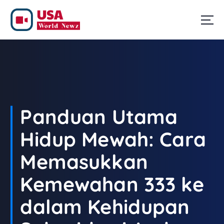
S
k
i
Slot Mahjong Ways dari PG Soft malam ini siap memberi maxwin besar yang
p
terjamin. Slot gacor terbaik untuk Anda yang ingin menang besar.
t
o
c
o
n
t
Panduan Utama
e
n
Hidup Mewah: Cara
t
Memasukkan
Kemewahan 333 ke
dalam Kehidupan