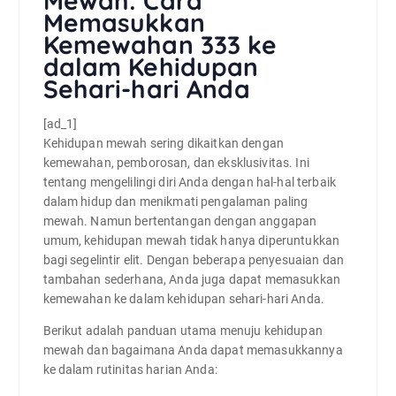
Mewah: Cara
Memasukkan
Kemewahan 333 ke
dalam Kehidupan
Sehari-hari Anda
[ad_1]
Kehidupan mewah sering dikaitkan dengan
kemewahan, pemborosan, dan eksklusivitas. Ini
tentang mengelilingi diri Anda dengan hal-hal terbaik
dalam hidup dan menikmati pengalaman paling
mewah. Namun bertentangan dengan anggapan
umum, kehidupan mewah tidak hanya diperuntukkan
bagi segelintir elit. Dengan beberapa penyesuaian dan
tambahan sederhana, Anda juga dapat memasukkan
kemewahan ke dalam kehidupan sehari-hari Anda.
Berikut adalah panduan utama menuju kehidupan
mewah dan bagaimana Anda dapat memasukkannya
ke dalam rutinitas harian Anda: