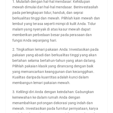
1. Mulailah dengan hal-hal mendasar: Kehidupan
mewah dimulai dari hal-hal mendasar. Berinvestasilah
pada perlengkapan tidur, handuk, dan seprai
berkualitas tinggi dan mewah. Pilihlah kain mewah dan
lembut yang terasa seperti mimpi di kulit Anda. Tidur
malam yang nyenyak di atas kasur mewah dapat
memberikan perbedaan besar pada perasaan dan
fungsi Anda sepanjang hari.
2. Tingkatkan lemari pakaian Anda: Investasikan pada
pakaian yang abadi dan berkualitas tinggi yang akan
bertahan selama bertahun-tahun yang akan datang.
Pilihlah pakaian klasik yang dirancang dengan baik
yang memancarkan keanggunan dan kecanggihan.
Kualitas daripada kuantitas adalah kunci dalam
membangun lemari pakaian mewah.
3. Kelilingi diri Anda dengan keindahan: Gabungkan
kemewahan ke dalam rumah Anda dengan
menambahkan potongan dekorasi yang indah dan
mewah. Investasikan pada furnitur pernyataan, karya