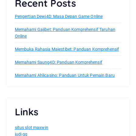
Recent Posts
Pengertian Dewi4D: Masa Depan Game Online
Memahami Gajibet: Panduan Komprehensif Taruhan
Online
Membuka Rahasia Majestibet: Panduan Komprehensif
Memahami Saung4D: Panduan Komprehensif
Memahami Ahlicasino: Panduan Untuk Pemain Baru
Links
situs slot maxwin
judi qq