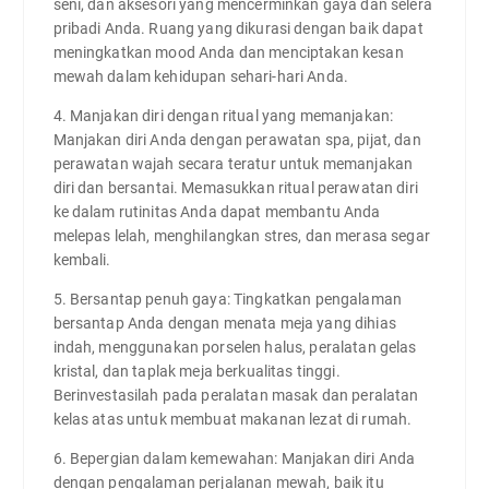
seni, dan aksesori yang mencerminkan gaya dan selera
pribadi Anda. Ruang yang dikurasi dengan baik dapat
meningkatkan mood Anda dan menciptakan kesan
mewah dalam kehidupan sehari-hari Anda.
4. Manjakan diri dengan ritual yang memanjakan:
Manjakan diri Anda dengan perawatan spa, pijat, dan
perawatan wajah secara teratur untuk memanjakan
diri dan bersantai. Memasukkan ritual perawatan diri
ke dalam rutinitas Anda dapat membantu Anda
melepas lelah, menghilangkan stres, dan merasa segar
kembali.
5. Bersantap penuh gaya: Tingkatkan pengalaman
bersantap Anda dengan menata meja yang dihias
indah, menggunakan porselen halus, peralatan gelas
kristal, dan taplak meja berkualitas tinggi.
Berinvestasilah pada peralatan masak dan peralatan
kelas atas untuk membuat makanan lezat di rumah.
6. Bepergian dalam kemewahan: Manjakan diri Anda
dengan pengalaman perjalanan mewah, baik itu