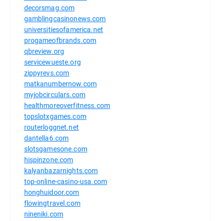
decorsmag.com
gamblingcasinonews.com
universitiesofamerica.net
progameofbrands.com
qbreview.org
servicewueste.org
zippyrevs.com
matkanumbernow.com
myjobcirculars.com
healthmoreoverfitness.com
topslotxgames.com
routerloggnet.net
dantella6.com
slotsgamesone.com
hispinzone.com
kalyanbazarnights.com
top-online-casino-usa.com
honghuidoor.com
flowingtravel.com
nineniki.com