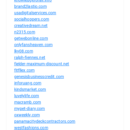
knowledgeforall.info
brand2lastio.com
usadigitalservices.com
socialhoppers.com
creativedream.net
n2315.com
getwebonline.com
onlyfansheaven.com
lky08.com
ralph-fiennes.net
fielder-maximum-discount.net
fitfllex.com
genesisbusinesscredit.com
inforuang.com
kindsmarket.com
luvelylife.com
macramb.com
mypet-diary.com
oxweekly.com
panamacitydeckcontractors.com
westfashions.com