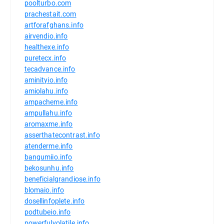
poolturbo.com
prachestait.com
artforafghans.info
airvendio.info
healthexe.info
puretecx.info
tecadvance.info
aminityio.info
amiolahu.info
ampacheme.info
ampullahu.info
aromaxme.info
asserthatecontrast.info
atenderme.info
bangumiio.info
bekosunhu.info
beneficialgrandiose.info
blomaio.info
dosellinfoplete.info
podtubeio.info
powerfulvolatile.info