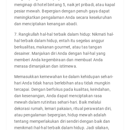
menginap di hotel bintang 5, naik jet pribadi, atau kapal
pesiar mewah. Bepergian dengan penuh gaya dapat
meningkatkan pengalaman Anda secara keseluruhan
dan menciptakan kenangan abadi.
7. Rangkullah hal-hal terbaik dalam hidup: Nikmati hal-
hal terbaik dalam hidup, entah itu segelas anggur
berkualitas, makanan gourmet, atau tas tangan
desainer. Manjakan diri Anda dengan hal-hal yang
memberi Anda kegembiraan dan membuat Anda
merasa dimanjakan dan istimewa.
Memasukkan kemewahan ke dalam kehidupan sehari-
hari Anda tidak harus berlebihan atau tidak mungkin
tercapai. Dengan berfokus pada kualitas, keindahan,
dan kesenangan, Anda dapat menciptakan rasa
mewah dalam rutinitas sehari-hari. Baik melalui
dekorasi rumah, lemari pakaian, ritual perawatan diri,
atau pengalaman bepergian, hidup mewah adalah
tentang memperlakukan diri sendiri dengan baik dan
menikmati hal-hal terbaik dalam hidup. Jadi silakan,