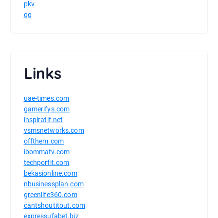
pkv
qq
Links
uae-times.com
gamerifys.com
inspiratif.net
vsmsnetworks.com
offthem.com
ibommatv.com
techporfit.com
bekasionline.com
nbusinessplan.com
greenlife360.com
cantshoutitout.com
expressufabet.biz