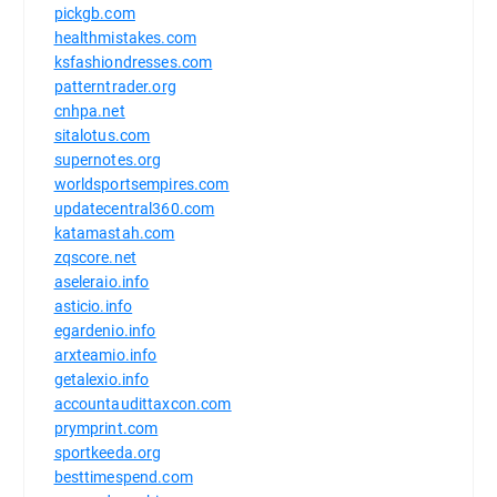
pickgb.com
healthmistakes.com
ksfashiondresses.com
patterntrader.org
cnhpa.net
sitalotus.com
supernotes.org
worldsportsempires.com
updatecentral360.com
katamastah.com
zqscore.net
aseleraio.info
asticio.info
egardenio.info
arxteamio.info
getalexio.info
accountaudittaxcon.com
prymprint.com
sportkeeda.org
besttimespend.com