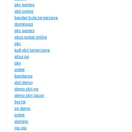
pkv games
slot online
bandar bola terpercaya
dominoqq
pkv games
situs poker online
pkv
judi slot terpercaya
situs qq
pkv
poker
bandarqq
slot demo
demo slot pg
demo slot gacor
live hk
pg demo
poker
domino
qiu qiu