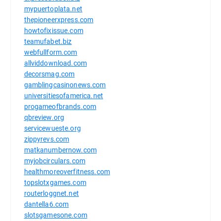
mypuertoplata.net
thepioneerxpress.com
howtofixissue.com
teamufabet.biz
webfullform.com
allviddownload.com
decorsmag.com
gamblingcasinonews.com
universitiesofamerica.net
progameofbrands.com
qbreview.org
servicewueste.org
zippyrevs.com
matkanumbernow.com
myjobcirculars.com
healthmoreoverfitness.com
topslotxgames.com
routerloggnet.net
dantella6.com
slotsgamesone.com