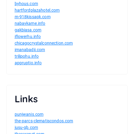
byhous.com
hartfordplazahotel.com
m-918kissapk.com
nabavkame.info
gakbiasa.com
iflowerhu.info
chicagocrystalconnection.com
imanabadii.com
trilipohu.info
appruptio.info
Links
punjwanis.com
the-parcs-clematiscondos.com
jusu-gb.com