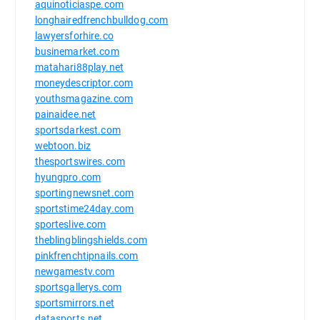
aquinoticiaspe.com
longhairedfrenchbulldog.com
lawyersforhire.co
businemarket.com
matahari88play.net
moneydescriptor.com
youthsmagazine.com
painaidee.net
sportsdarkest.com
webtoon.biz
thesportswires.com
hyungpro.com
sportingnewsnet.com
sportstime24day.com
sporteslive.com
theblingblingshields.com
pinkfrenchtipnails.com
newgamestv.com
sportsgallerys.com
sportsmirrors.net
datasports.net