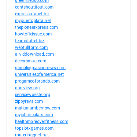
greenlife360.com
cantshoutitout.com
expressufabet.biz
mypuertoplata.net
thepioneerxpress.com
howtofixissue.com
teamufabet.biz
webfullform.com
allviddownload.com
decorsmag.com
gamblingcasinonews.com
universitiesofamerica.net
progameofbrands.com
qbreview.org
servicewueste.org
zippyrevs.com
matkanumbernow.com
myjobcirculars.com
healthmoreoverfitness.com
topslotxgames.com
routerloggnet.net