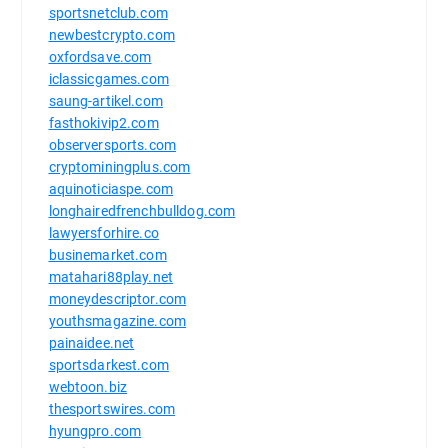
sportsnetclub.com
newbestcrypto.com
oxfordsave.com
iclassicgames.com
saung-artikel.com
fasthokivip2.com
observersports.com
cryptominingplus.com
aquinoticiaspe.com
longhairedfrenchbulldog.com
lawyersforhire.co
businemarket.com
matahari88play.net
moneydescriptor.com
youthsmagazine.com
painaidee.net
sportsdarkest.com
webtoon.biz
thesportswires.com
hyungpro.com