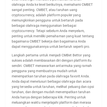
olahraga Anda ke level berikutnya, memahami CMBET
sangat penting. CMBET, atau taruhan uang
cryptocurrency, adalah platform populer yang
memungkinkan pengguna untuk bertaruh pada
berbagai olahraga menggunakan berbagai
cryptocurrency. Tetapi sebelum Anda menyelam,
penting untuk memiliki pemahaman yang kuat tentang
bagaimana CMBET bekerja dan bagaimana Anda
dapat menggunakannya untuk bertaruh seperti pro.
Langkah pertama untuk menjadi CMBet Bettor yang
sukses adalah membiasakan diri dengan platform itu
sendiri. CMBET menawarkan antarmuka yang ramah
pengguna yang membuatnya mudah untuk
menempatkan taruhan pada olahraga favorit Anda.
Anda dapat menelusuri berbagai olahraga dan acara
yang tersedia untuk taruhan, melihat peluang dan opsi
taruhan, dan dengan mudah menempatkan taruhan
Anda hanya dengan beberapa klik. Penting untuk
meluangkan waktu menjelajahi platform dan merasa