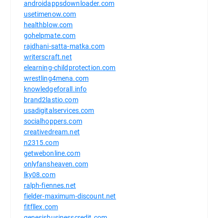
androidappsdownloader.com
usetimenow.com
healthblow.com
gohelpmate.com
rajdhani-satta-matka.com
writerscraft.net
elearning-childprotection.com
wrestling4mena.com
knowledgeforall.info
brand2lastio.com
usadigitalservices.com
socialhoppers.com
creativedream.net
n2315.com
getwebonline.com
onlyfansheaven.com
lky08.com
ralph-fiennes.net
fielder-maximum-discount.net
fitfllex.com
genesisbusinesscredit.com