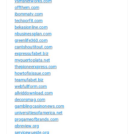
vsmsnetworks.com
offthem.com
ibommatv.com
techporfit.com
bekasionline.com
nbusinessplan.com
greenlife360.com
cantshoutitout.com
expressufabet.biz
mypuertoplata.net
thepioneerxpress.com
howtofixissue.com
teamufabet.biz
webfullform.com
allviddownload.com
decorsmag.com
gamblingcasinonews.com
universitiesofamerica.net
progameofbrands.com
qbreview.org
servicewueste.org