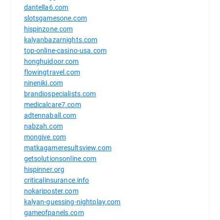
dantella6.com
slotsgamesone.com
hispinzone.com
kalyanbazarnights.com
top-online-casino-usa.com
honghuidoor.com
flowingtravel.com
nineniki.com
brandiospecialists.com
medicalcare7.com
adtennaball.com
nabzah.com
mongive.com
matkagameresultsview.com
getsolutionsonline.com
hispinner.org
criticalinsurance.info
nokariposter.com
kalyan-guessing-nightplay.com
gameofpanels.com