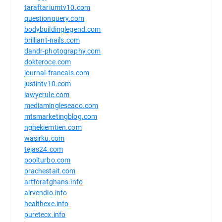
taraftariumtv10.com
questionquery.com
bodybuildinglegend.com
brilliant-nails.com
dandr-photography.com
dokteroce.com
journal-francais.com
justintv10.com
lawyerule.com
mediamingleseaco.com
mtsmarketingblog.com
nghekiemtien.com
wasirku.com
tejas24.com
poolturbo.com
prachestait.com
artforafghans.info
airvendio.info
healthexe.info
puretecx.info