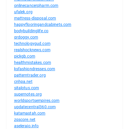
onlinecancerpharm.com
ufalek.org
mattress-disposal.com
happyflooringandcabinets.com
bodybuildinglife.co
qrdoggy.com
technologygud.com
realshocknews.com
pickgb.com
healthmistakes.com
ksfashiondresses.com
patterntrader.org
cnhpa.net
sitalotus.com
supernotes.org
worldsportsempires.com
updatecentral360.com
katamastah.com
zqscore.net
aseleraio.info