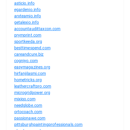
asticio.info
egardenio.info
arxteamio.info
getalexio.info
accountaudittaxcon.com
prymprint.com
sportkeeda.org
besttimespend.com
careandcure.biz
cogniyo.com
easymagazines.org
hirfanjilasmi.com
hometricks.org
leathercraftpro.com
microgridpower.org
mixiqo.com
needglobe.com
ortocoach.com
passionawe.com
pittsburghpaintingprofessionals.com