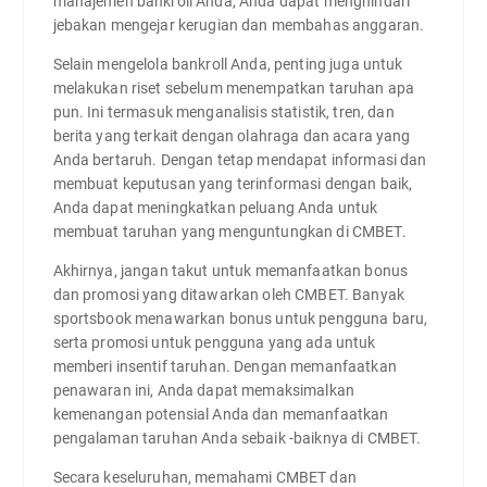
manajemen bankroll Anda, Anda dapat menghindari
jebakan mengejar kerugian dan membahas anggaran.
Selain mengelola bankroll Anda, penting juga untuk
melakukan riset sebelum menempatkan taruhan apa
pun. Ini termasuk menganalisis statistik, tren, dan
berita yang terkait dengan olahraga dan acara yang
Anda bertaruh. Dengan tetap mendapat informasi dan
membuat keputusan yang terinformasi dengan baik,
Anda dapat meningkatkan peluang Anda untuk
membuat taruhan yang menguntungkan di CMBET.
Akhirnya, jangan takut untuk memanfaatkan bonus
dan promosi yang ditawarkan oleh CMBET. Banyak
sportsbook menawarkan bonus untuk pengguna baru,
serta promosi untuk pengguna yang ada untuk
memberi insentif taruhan. Dengan memanfaatkan
penawaran ini, Anda dapat memaksimalkan
kemenangan potensial Anda dan memanfaatkan
pengalaman taruhan Anda sebaik -baiknya di CMBET.
Secara keseluruhan, memahami CMBET dan