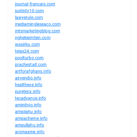
journal-francais.com
justintv10.com
lawyerule.com
mediamingleseaco.com
mtsmarketingblog.com
nghekiemtien.com
wasirku.com
tejas24.com
poolturbo.com
prachestait.com
artforafghans.info
airvendio.info
healthexe.info
puretecx.info
tecadvance.info
aminityio.info
amiolahu.info
ampacheme.info
ampullahu.info
aromaxme.info