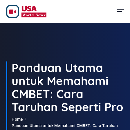
S
k
i
Slot Mahjong Ways dari PG Soft malam ini siap memberi maxwin besar yang
p
terjamin. Slot gacor terbaik untuk Anda yang ingin menang besar.
t
o
c
o
n
t
Panduan Utama
e
n
untuk Memahami
t
CMBET: Cara
Taruhan Seperti Pro
Home
Panduan Utama untuk Memahami CMBET: Cara Taruhan