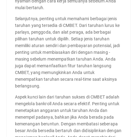
nyaman dengan cara kerja semuanya sebelum Anda
mulai bertaruh.
Selanjutnya, penting untuk memahami berbagai jenis
taruhan yang tersedia di CMBET. Dari taruhan lurus ke
parlays, penggoda, dan alat peraga, ada berbagai
pilihan taruhan untuk dipilih. Setiap jenis taruhan
memiliki aturan sendiri dan pembayaran potensial, jadi
penting untuk membiasakan diri dengan masing -
masing sebelum menempatkan taruhan Anda. Anda
juga dapat memanfaatkan fitur taruhan langsung
CMBET, yang memungkinkan Anda untuk
menempatkan taruhan secara real-time saat aksinya
berlangsung.
Aspek kunci lain dari taruhan sukses di CMBET adalah
mengelola bankroll Anda secara efektif. Penting untuk
menetapkan anggaran untuk taruhan Anda dan
menempel padanya, bahkan jika Anda berada pada
kemenangan beruntun. Dengan membatasi seberapa
besar Anda bersedia bertaruh dan didisiplinkan dengan