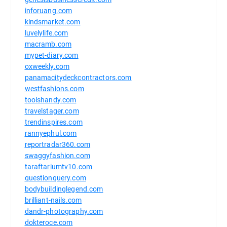
inforuang.com
kindsmarket.com
luvelylife.com
macramb.com
mypet-diary.com
oxweekly.com
panamacitydeckcontractors.com
westfashions.com
toolshandy.com
travelstager.com
trendinspires.com
rannyephul.com
reportradar360.com
swaggyfashion.com
taraftariumtv10.com
questionquery.com
bodybuildinglegend.com
brilliant-nails.com
dandr-photography.com
dokteroce.com