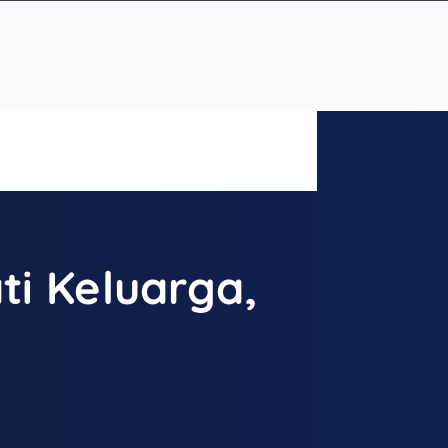
besar.
i Keluarga,