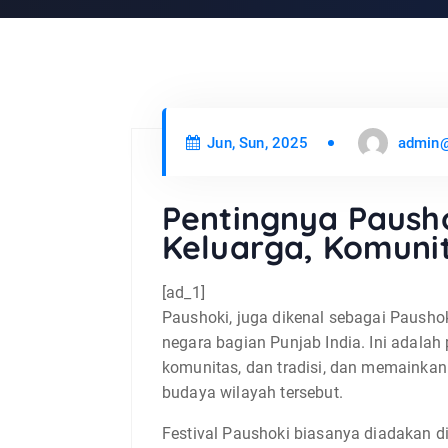
Jun, Sun, 2025
admin
Pentingnya Paush
Keluarga, Komunit
[ad_1]
Paushoki, juga dikenal sebagai Paushokh
negara bagian Punjab India. Ini adalah
komunitas, dan tradisi, dan memainkan
budaya wilayah tersebut.
Festival Paushoki biasanya diadakan d