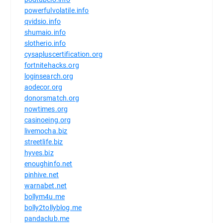
powerfulvolatile.info
qvidsio.info
shumaio.info
slotherio.info
cysapluscertification.org
fortnitehacks.org
loginsearch.org
aodecor.org
donorsmatch.org
nowtimes.org
casinoeing.org
livemocha.biz
streetlife.biz
hyves.biz
enoughinfo.net
pinhive.net
warnabet.net
bollym4u.me
bolly2tollyblog.me
pandaclub.me