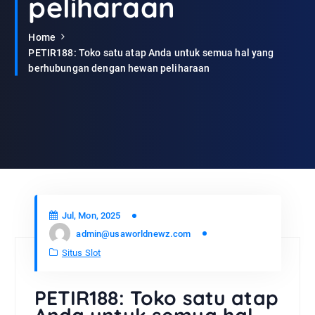
peliharaan
Home
PETIR188: Toko satu atap Anda untuk semua hal yang
berhubungan dengan hewan peliharaan
Jul, Mon, 2025
admin@usaworldnewz.com
Situs Slot
PETIR188: Toko satu atap