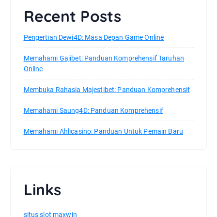
Recent Posts
Pengertian Dewi4D: Masa Depan Game Online
Memahami Gajibet: Panduan Komprehensif Taruhan
Online
Membuka Rahasia Majestibet: Panduan Komprehensif
Memahami Saung4D: Panduan Komprehensif
Memahami Ahlicasino: Panduan Untuk Pemain Baru
Links
situs slot maxwin