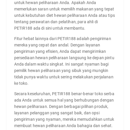
untuk hewan peliharaan Anda. Apakah Anda
memerlukan saran untuk memilih makanan yang tepat
untuk kebutuhan diet hewan peliharaan Anda atau tips
tentang perawatan dan pelatihan, para ahli di
PETIR188 ada di sini untuk membantu.
Fitur hebat lainnya dari PETIR188 adalah pengiriman
mereka yang cepat dan andal. Dengan layanan
pengiriman yang efisien, Anda dapat mengirimkan
persediaan hewan peliharaan langsung ke depan pintu
Anda dalam waktu singkat. Ini sangat nyaman bagi
pemilik hewan peliharaan yang sibuk yang mungkin
tidak punya waktu untuk sering melakukan perjalanan
ke toko.
Secara keseluruhan, PETIR188 benar-benar toko serba
ada Anda untuk semua hal yang berhubungan dengan
hewan peliharaan. Dengan berbagai pilihan produk,
layanan pelanggan yang sangat baik, dan opsi
pengiriman yang nyaman, mereka memudahkan untuk
membuat hewan peliharaan Anda bahagia dan sehat.