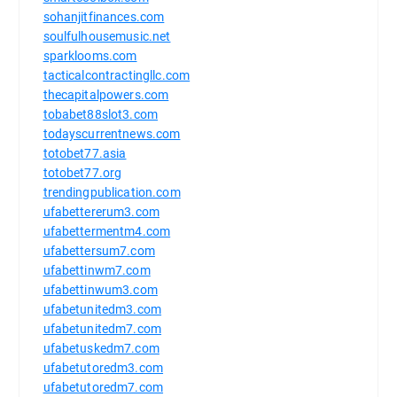
sohanjitfinances.com
soulfulhousemusic.net
sparklooms.com
tacticalcontractingllc.com
thecapitalpowers.com
tobabet88slot3.com
todayscurrentnews.com
totobet77.asia
totobet77.org
trendingpublication.com
ufabettererum3.com
ufabettermentm4.com
ufabettersum7.com
ufabettinwm7.com
ufabettinwum3.com
ufabetunitedm3.com
ufabetunitedm7.com
ufabetuskedm7.com
ufabetutoredm3.com
ufabetutoredm7.com