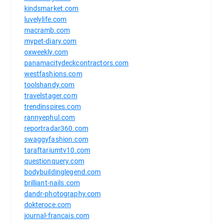
kindsmarket.com
luvelylife.com
macramb.com
mypet-diary.com
oxweekly.com
panamacitydeckcontractors.com
westfashions.com
toolshandy.com
travelstager.com
trendinspires.com
rannyephul.com
reportradar360.com
swaggyfashion.com
taraftariumtv10.com
questionquery.com
bodybuildinglegend.com
brilliant-nails.com
dandr-photography.com
dokteroce.com
journal-francais.com