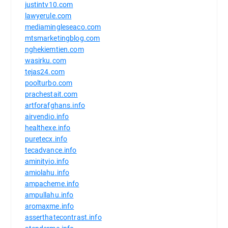
justintv10.com
lawyerule.com
mediamingleseaco.com
mtsmarketingblog.com
nghekiemtien.com
wasirku.com
tejas24.com
poolturbo.com
prachestait.com
artforafghans.info
airvendio.info
healthexe.info
puretecx.info
tecadvance.info
aminityio.info
amiolahu.info
ampacheme.info
ampullahu.info
aromaxme.info
asserthatecontrast.info