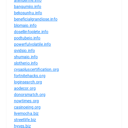
atenderme.info
bangumiio.info
bekosunhu.info
beneficialgrandiose.info
blomaio.info
dosellinfoplete.info
podtubeio.info
powerfulvolatile.info
qvidsio.info
shumaio.info
slotherio.info
cysapluscertification.org
fortnitehacks.org
loginsearch.org
aodecor.org
donorsmatch.org
nowtimes.org
casinoeing.org
livemocha.biz
streetlife.biz
hyves.biz