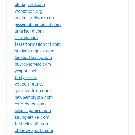
ukmagzine.com
wareztech.org
usabestnetwork.com
jessepinkmanoutfit.com
umailsend.com
retarys.com
fasterformationcpf.com
goldensnuggles.com
lookbattlemap.com
buyrdpservice.com
yesport.net
tostylo.com
yougetthat.net
sportsnetclub.com
newbestcrypto.com
oxfordsave.com
iclassicgames.com
saung-artikel.com
fasthokivip2.com
observersports.com