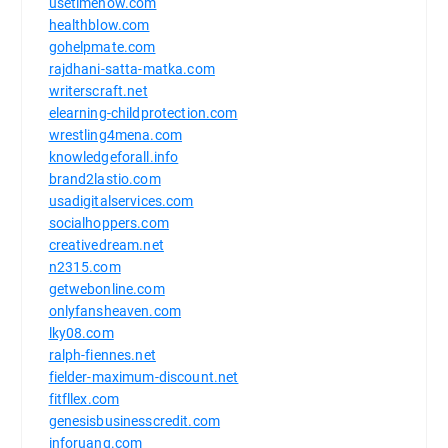
usetimenow.com
healthblow.com
gohelpmate.com
rajdhani-satta-matka.com
writerscraft.net
elearning-childprotection.com
wrestling4mena.com
knowledgeforall.info
brand2lastio.com
usadigitalservices.com
socialhoppers.com
creativedream.net
n2315.com
getwebonline.com
onlyfansheaven.com
lky08.com
ralph-fiennes.net
fielder-maximum-discount.net
fitfllex.com
genesisbusinesscredit.com
inforuang.com