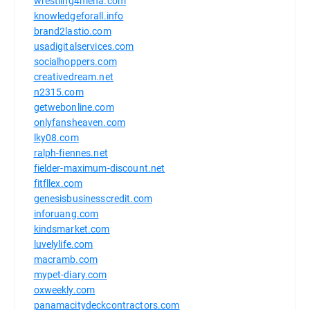
wrestling4mena.com
knowledgeforall.info
brand2lastio.com
usadigitalservices.com
socialhoppers.com
creativedream.net
n2315.com
getwebonline.com
onlyfansheaven.com
lky08.com
ralph-fiennes.net
fielder-maximum-discount.net
fitfllex.com
genesisbusinesscredit.com
inforuang.com
kindsmarket.com
luvelylife.com
macramb.com
mypet-diary.com
oxweekly.com
panamacitydeckcontractors.com