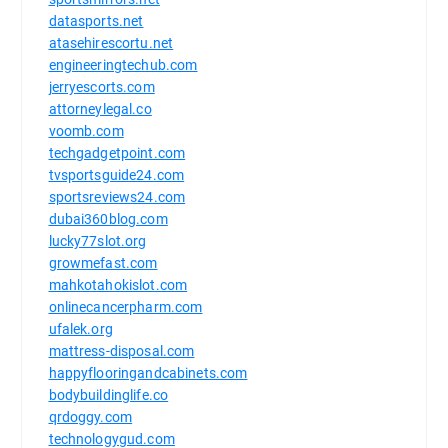
datasports.net
atasehirescortu.net
engineeringtechub.com
jerryescorts.com
attorneylegal.co
voomb.com
techgadgetpoint.com
tvsportsguide24.com
sportsreviews24.com
dubai360blog.com
lucky77slot.org
growmefast.com
mahkotahokislot.com
onlinecancerpharm.com
ufalek.org
mattress-disposal.com
happyflooringandcabinets.com
bodybuildinglife.co
qrdoggy.com
technologygud.com