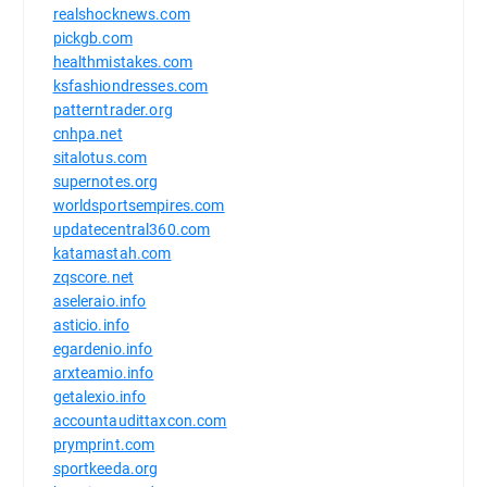
realshocknews.com
pickgb.com
healthmistakes.com
ksfashiondresses.com
patterntrader.org
cnhpa.net
sitalotus.com
supernotes.org
worldsportsempires.com
updatecentral360.com
katamastah.com
zqscore.net
aseleraio.info
asticio.info
egardenio.info
arxteamio.info
getalexio.info
accountaudittaxcon.com
prymprint.com
sportkeeda.org