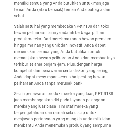
memiliki semua yang Anda butuhkan untuk menjaga
teman Anda (atau bersisik) teman Anda bahagia dan
sehat.
Salah satu hal yang membedakan Petir188 dari toko
hewan peliharaan lainnya adalah berbagai pilihan
produk mereka. Dari merek makanan hewan premium
hingga mainan yang unik dan inovatif, Anda dapat
menemukan semua yang Anda butuhkan untuk
memanjakan hewan peliharaan Anda dan membuatnya
terhibur selama berjam -jam. Plus, dengan harga
kompetitif dan penawaran serta diskon yang sering,
Anda dapat menyimpan semua hal penting hewan
peliharaan Anda tanpa merusak bank.
Selain penawaran produk mereka yang luas, PETIR188
juga membanggakan diri pada layanan pelanggan
mereka yang luar biasa. Tim staf mereka yang
berpengetahuan dan ramah selalu siap untuk
menjawab pertanyaan yang mungkin Anda miliki dan
membantu Anda menemukan produk yang sempurna