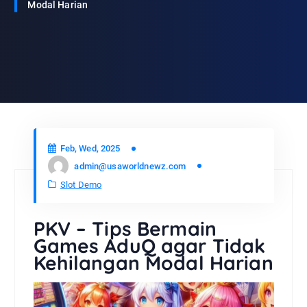
Modal Harian
Feb, Wed, 2025
admin@usaworldnewz.com
Slot Demo
PKV – Tips Bermain
Games AduQ agar Tidak
Kehilangan Modal Harian