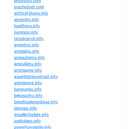
poolturbo.com
prachestait.com
artforafghans.info
airvendio.info
healthexe.info
puretecx.info
tecadvance.info
aminityio.info
amiolahu.info
ampacheme.info
ampullahu.info
aromaxme.info
asserthatecontrast.info
atenderme.info
bangumiio.info
bekosunhu.info
beneficialgrandiose.info
blomaio.info
dosellinfoplete.info
podtubeio.info
powerfulvolatile.info