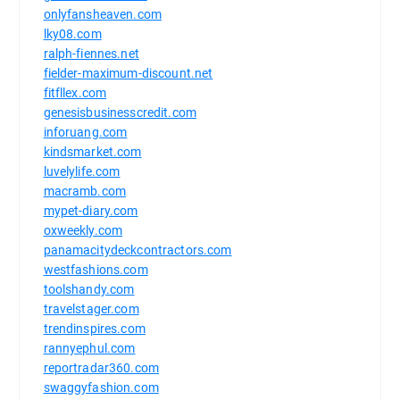
onlyfansheaven.com
lky08.com
ralph-fiennes.net
fielder-maximum-discount.net
fitfllex.com
genesisbusinesscredit.com
inforuang.com
kindsmarket.com
luvelylife.com
macramb.com
mypet-diary.com
oxweekly.com
panamacitydeckcontractors.com
westfashions.com
toolshandy.com
travelstager.com
trendinspires.com
rannyephul.com
reportradar360.com
swaggyfashion.com