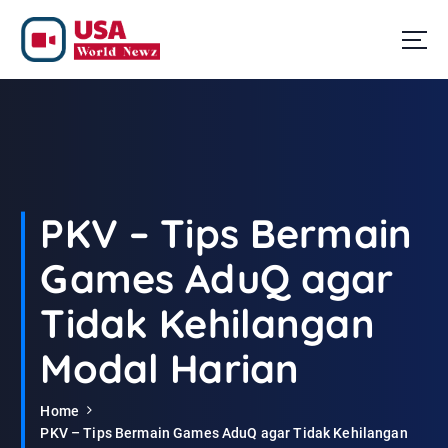
S
k
i
Slot Mahjong Ways dari PG Soft malam ini siap memberi maxwin besar yang
p
terjamin. Slot gacor terbaik untuk Anda yang ingin menang besar.
t
o
c
o
n
t
PKV – Tips Bermain
e
n
Games AduQ agar
t
Tidak Kehilangan
Modal Harian
Home
PKV – Tips Bermain Games AduQ agar Tidak Kehilangan