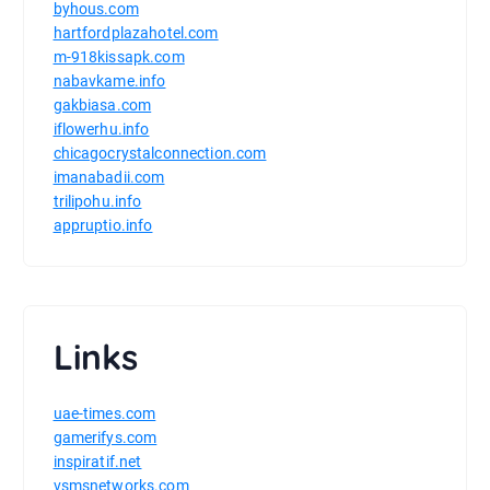
byhous.com
hartfordplazahotel.com
m-918kissapk.com
nabavkame.info
gakbiasa.com
iflowerhu.info
chicagocrystalconnection.com
imanabadii.com
trilipohu.info
appruptio.info
Links
uae-times.com
gamerifys.com
inspiratif.net
vsmsnetworks.com