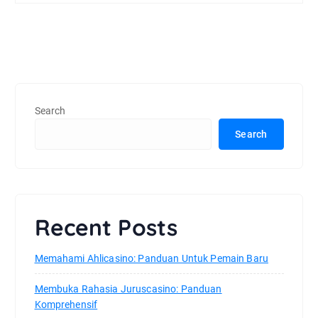
Search
Search
Recent Posts
Memahami Ahlicasino: Panduan Untuk Pemain Baru
Membuka Rahasia Juruscasino: Panduan
Komprehensif