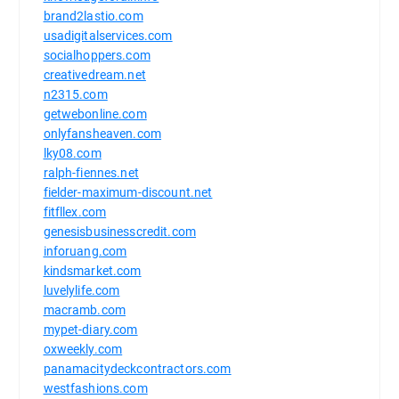
brand2lastio.com
usadigitalservices.com
socialhoppers.com
creativedream.net
n2315.com
getwebonline.com
onlyfansheaven.com
lky08.com
ralph-fiennes.net
fielder-maximum-discount.net
fitfllex.com
genesisbusinesscredit.com
inforuang.com
kindsmarket.com
luvelylife.com
macramb.com
mypet-diary.com
oxweekly.com
panamacitydeckcontractors.com
westfashions.com