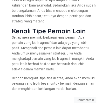
lebih kecil agar dapat belajar tanpa khawatir
kehilangan banyak modal. Sedangkan, jika Anda sudah
berpengalaman, Anda bisa mencoba meja dengan
taruhan lebih besar, tentunya dengan persiapan dan
strategi yang matang.
Kenali Tipe Pemain Lain
Setiap meja memiliki berbagai jenis pemain. Ada
pemain yang lebih agresif dan ada juga yang lebih
pasif. Mengenali tipe pemain lain dapat membantu
Anda untuk menyesuaikan strategi. Jika Anda
menghadapi pemain yang lebih agresif, mungkin Anda
perlu lebih berhati-hati dalam bertaruh dan lebih
selektif dalam memilih kartu.
Dengan mengikuti tips-tips di atas, Anda akan memiliki
peluang yang lebih besar untuk bermain dengan aman
dan menghindari kehilangan modal harian.
Comments 0