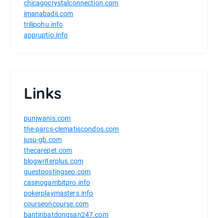
chicagocrystalconnection.com
imanabadii.com
trilipohu.info
appruptio.info
Links
punjwanis.com
the-parcs-clematiscondos.com
jusu-gb.com
thecarepet.com
blogwriterplus.com
guestpostingseo.com
casinogambitpro.info
pokerplaymasters.info
courseoncourse.com
bantinbatdongsan247.com