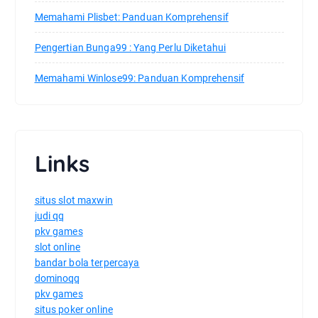
Memahami Plisbet: Panduan Komprehensif
Pengertian Bunga99 : Yang Perlu Diketahui
Memahami Winlose99: Panduan Komprehensif
Links
situs slot maxwin
judi qq
pkv games
slot online
bandar bola terpercaya
dominoqq
pkv games
situs poker online