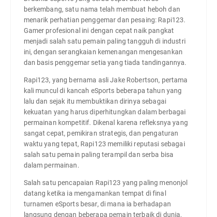
berkembang, satu nama telah membuat heboh dan
menarik perhatian penggemar dan pesaing: Rapi123.
Gamer profesional ini dengan cepat naik pangkat
menjadi salah satu pemain paling tangguh di industri
ini, dengan serangkaian kemenangan mengesankan
dan basis penggemar setia yang tiada tandingannya.
Rapi123, yang bernama asli Jake Robertson, pertama
kali muncul di kancah eSports beberapa tahun yang
lalu dan sejak itu membuktikan dirinya sebagai
kekuatan yang harus diperhitungkan dalam berbagai
permainan kompetitif. Dikenal karena refleksnya yang
sangat cepat, pemikiran strategis, dan pengaturan
waktu yang tepat, Rapi123 memiliki reputasi sebagai
salah satu pemain paling terampil dan serba bisa
dalam permainan.
Salah satu pencapaian Rapi123 yang paling menonjol
datang ketika ia mengamankan tempat di final
turnamen eSports besar, di mana ia berhadapan
langsung dengan beberapa pemain terbaik di dunia.