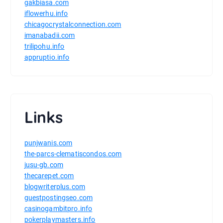
gakbiasa.com
iflowerhu.info
chicagocrystalconnection.com
imanabadii.com
trilipohu.info
appruptio.info
Links
punjwanis.com
the-parcs-clematiscondos.com
jusu-gb.com
thecarepet.com
blogwriterplus.com
guestpostingseo.com
casinogambitpro.info
pokerplaymasters.info