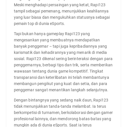
Meski menghadapi persaingan yang ketat, Rapi123
tampil sebagai pemenang, menunjukkan keahliannya
yang luar biasa dan mengukuhkan statusnya sebagai
pemain top di dunia eSports.
Tapi bukan hanya gameplay Rapi123 yang
mengesankan yang membuatnya mendapatkan
banyak penggemar – tapi juga kepribadiannya yang
karismatik dan kehadirannya yang menarik di media
sosial. Rapi123 dikenal sering berinteraksi dengan para
penggemarnya, berbagi tips dan trik, serta memberikan
wawasan tentang dunia game kompetitif. Tingkat
transparansi dan keterlibatan ini telah membantunya
membangun pengikut yang kuat dan setia, dan para
penggemar sangat menantikan langkah selanjutnya.
Dengan bintangnya yang sedang naik daun, Rapi123
tidak menunjukkan tanda-tanda melambat. Ia terus
berkompetisi di turnamen, berkolaborasi dengan gamer
profesional lainnya, dan mendorong batas-batas yang
mungkin ada di dunia eSports. Saat ia terus