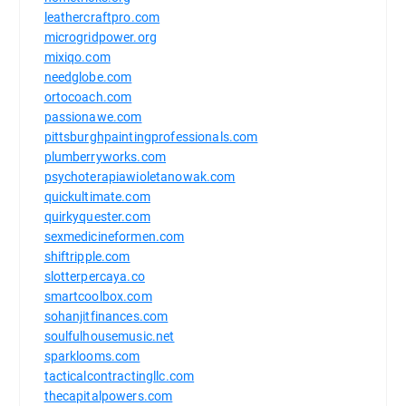
leathercraftpro.com
microgridpower.org
mixiqo.com
needglobe.com
ortocoach.com
passionawe.com
pittsburghpaintingprofessionals.com
plumberryworks.com
psychoterapiawioletanowak.com
quickultimate.com
quirkyquester.com
sexmedicineformen.com
shiftripple.com
slotterpercaya.co
smartcoolbox.com
sohanjitfinances.com
soulfulhousemusic.net
sparklooms.com
tacticalcontractingllc.com
thecapitalpowers.com