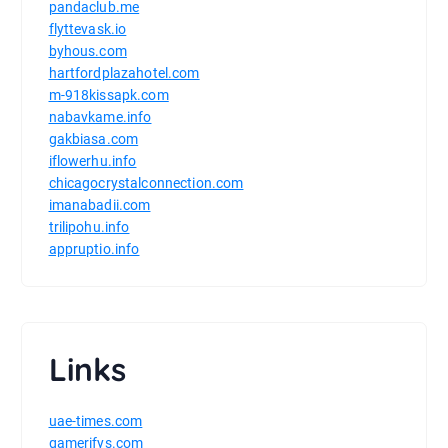
pandaclub.me
flyttevask.io
byhous.com
hartfordplazahotel.com
m-918kissapk.com
nabavkame.info
gakbiasa.com
iflowerhu.info
chicagocrystalconnection.com
imanabadii.com
trilipohu.info
appruptio.info
Links
uae-times.com
gamerifys.com