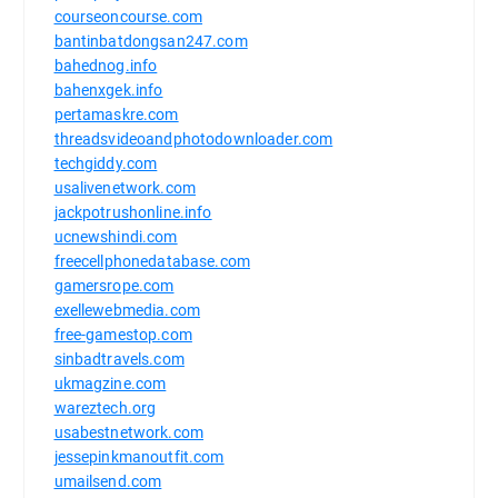
courseoncourse.com
bantinbatdongsan247.com
bahednog.info
bahenxgek.info
pertamaskre.com
threadsvideoandphotodownloader.com
techgiddy.com
usalivenetwork.com
jackpotrushonline.info
ucnewshindi.com
freecellphonedatabase.com
gamersrope.com
exellewebmedia.com
free-gamestop.com
sinbadtravels.com
ukmagzine.com
wareztech.org
usabestnetwork.com
jessepinkmanoutfit.com
umailsend.com