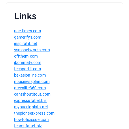
Links
uae-times.com
gamerifys.com
inspiratif.net
vsmsnetworks.com
offthem.com
ibommatv.com
techporfit.com
bekasionline.com
nbusinessplan.com
greenlife360.com
cantshoutitout.com
expressufabet.biz
mypuertoplata.net
thepioneerxpress.com
howtofixissue.com
teamufabet.biz