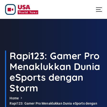
S
k
i
Slot Mahjong Ways dari PG Soft malam ini siap memberi maxwin besar yang
p
terjamin. Slot gacor terbaik untuk Anda yang ingin menang besar.
t
o
c
o
n
t
Rapi123: Gamer Pro
e
n
Menaklukkan Dunia
t
eSports dengan
Storm
Home
Rapi123: Gamer Pro Menaklukkan Dunia eSports dengan