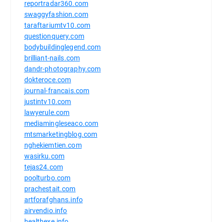
reportradar360.com
swaggyfashion.com
taraftariumtv10.com
questionquery.com
bodybuildinglegend.com
brilliant-nails.com
dandr-photography.com
dokteroce.com
journal-francais.com
justintv10.com
lawyerule.com
mediamingleseaco.com
mtsmarketingblog.com
nghekiemtien.com
wasirku.com
tejas24.com
poolturbo.com
prachestait.com
artforafghans.info
airvendio.info
healthexe.info