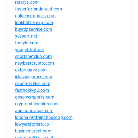
retarys.com
fasterformationcpf.com
goldensnuggles.com
lookbattlemap.com
buyrdpservice.com
yesport.net
tostylo.com
yougetthat.net
sportsnetclub.com
newbestcrypto.com
oxfordsave.com
iclassicgames.com
saung-artikel.com
fasthokivip2.com
observersports.com
cryptominingplus.com
aquinoticiaspe.com
longhairedfrenchbulldog.com
lawyersforhire.co
businemarket.com
matahari88play.net