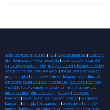
situs pkv games
|
situs pkv
|
pkv
|
pkv
|
dominoqq pkv
|
dominoqq
pkv
|
dominoqq pkv
|
dominoqq pkv
|
dominoqq pkv
|
situs slot
terpercaya
|
bandarqq pkv
|
slot gacor resmi
|
slot gacor hari ini
|
slot gacor hari ini
|
situs slot gacor
|
slot pg
|
slot anti rungkat
|
pragmatic play
|
slot maxwin
|
demo slot pragmatic
|
situs slot
terpercaya
|
x500 slot
|
slot gacor hari ini
|
slot demo
|
mahjong
ways 2
|
situs pkv games
|
situs pkv games
|
daftar menuqq
|
daftar murniqq
|
daftar hematqq
|
situs qq
|
pkv games
bandarqq
|
poker
|
poker
|
online poker
|
situs qq
|
pkv games
bandarqq
|
situs pkv
|
pkv games qq
|
online poker
|
situs pkv
games
|
domino99
|
qq
|
situs qq
|
pkv games bandarqq
|
situs