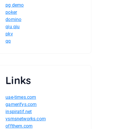
pg demo
poker
domino
qiu qiu
pkv
qq
Links
uae-times.com
gamerifys.com
inspiratif.net
vsmsnetworks.com
offthem.com