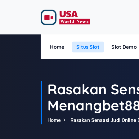
S
k
i
p
Slot Mahjong Ways dari PG Soft malam ini siap memberi 
t
o
Home
Situs Slot
Slot Demo
c
o
n
t
e
Rasakan Sens
n
t
Menangbet8
Home
Rasakan Sensasi Judi Onlin