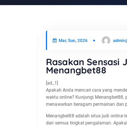
Mar, Sun, 2026
admin
Rasakan Sensasi 
Menangbet88
[ad_1]
Apakah Anda mencari cara yang mend
waktu online? Kunjungi Menangbet88, p
menawarkan beragam permainan dan p
Menangbet88 adalah situs judi online 
dari semua tingkat pengalaman. Apaka