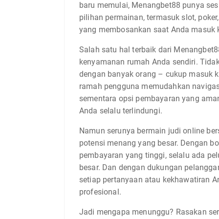
baru memulai, Menangbet88 punya ses
pilihan permainan, termasuk slot, poker
yang membosankan saat Anda masuk 
Salah satu hal terbaik dari Menangbet
kenyamanan rumah Anda sendiri. Tidak p
dengan banyak orang – cukup masuk ke
ramah pengguna memudahkan navigasi
sementara opsi pembayaran yang aman
Anda selalu terlindungi.
Namun serunya bermain judi online be
potensi menang yang besar. Dengan bo
pembayaran yang tinggi, selalu ada p
besar. Dan dengan dukungan pelanggan
setiap pertanyaan atau kekhawatiran A
profesional.
Jadi mengapa menunggu? Rasakan seru