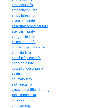
amiolahu.info
ampacheme.info
ampullahu.info
aromaxme.info
asserthatecontrast.info
atenderme.info
bangumiio.info
bekosunhu.info
beneficialgrandiose.info
blomaio.info
dosellinfoplete.info
podtubeio.info
powerfulvolatile.info
qvidsio.info
shumaio.info
slotherio.info
cysapluscertification.org
fortnitehacks.org
loginsearch.org
aodecor.org