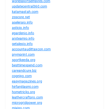
worldsportsempires.com
updatecentral360.com
katamastah.com
zqscore.net
aseleraio.info
asticio.info
egardenio.info
arxteamio.info
getalexio.info
accountaudittaxcon.com
prymprint.com
sportkeeda.org
besttimespend.com
careandcure.biz
cogniyo.com
easymagazines.org
hirfanjilasmi.com
hometricks.org
leathercraftpro.com
microgridpower.org
mixiqo.com