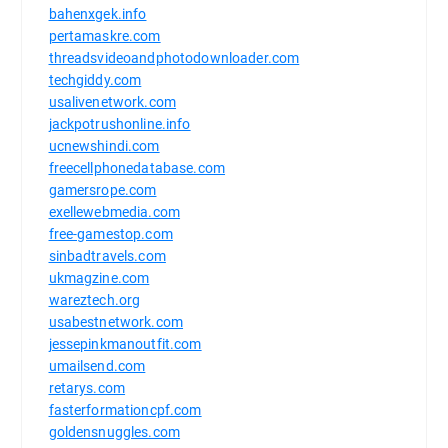
bahenxgek.info
pertamaskre.com
threadsvideoandphotodownloader.com
techgiddy.com
usalivenetwork.com
jackpotrushonline.info
ucnewshindi.com
freecellphonedatabase.com
gamersrope.com
exellewebmedia.com
free-gamestop.com
sinbadtravels.com
ukmagzine.com
wareztech.org
usabestnetwork.com
jessepinkmanoutfit.com
umailsend.com
retarys.com
fasterformationcpf.com
goldensnuggles.com