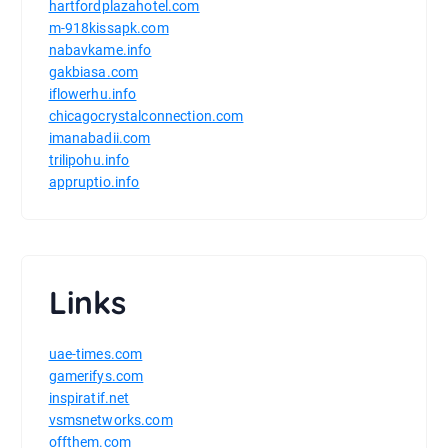
hartfordplazahotel.com
m-918kissapk.com
nabavkame.info
gakbiasa.com
iflowerhu.info
chicagocrystalconnection.com
imanabadii.com
trilipohu.info
appruptio.info
Links
uae-times.com
gamerifys.com
inspiratif.net
vsmsnetworks.com
offthem.com