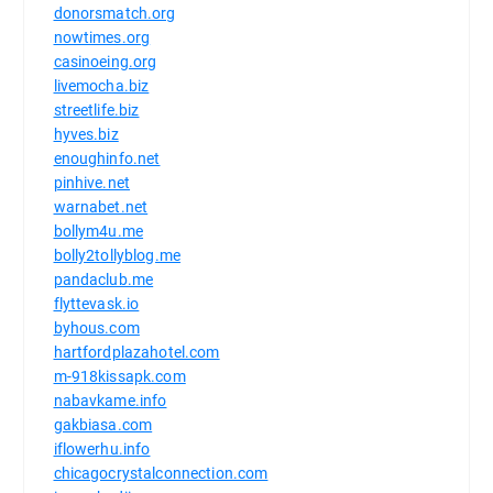
donorsmatch.org
nowtimes.org
casinoeing.org
livemocha.biz
streetlife.biz
hyves.biz
enoughinfo.net
pinhive.net
warnabet.net
bollym4u.me
bolly2tollyblog.me
pandaclub.me
flyttevask.io
byhous.com
hartfordplazahotel.com
m-918kissapk.com
nabavkame.info
gakbiasa.com
iflowerhu.info
chicagocrystalconnection.com