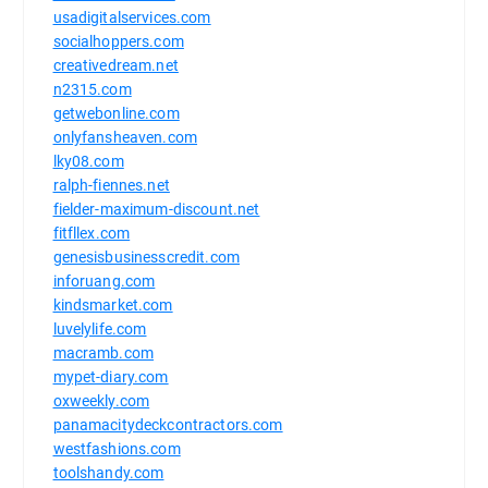
usadigitalservices.com
socialhoppers.com
creativedream.net
n2315.com
getwebonline.com
onlyfansheaven.com
lky08.com
ralph-fiennes.net
fielder-maximum-discount.net
fitfllex.com
genesisbusinesscredit.com
inforuang.com
kindsmarket.com
luvelylife.com
macramb.com
mypet-diary.com
oxweekly.com
panamacitydeckcontractors.com
westfashions.com
toolshandy.com