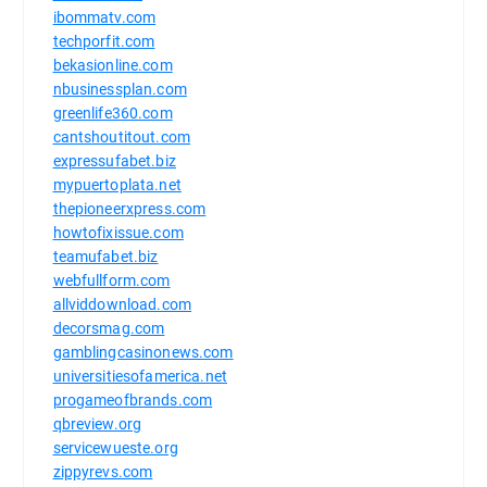
ibommatv.com
techporfit.com
bekasionline.com
nbusinessplan.com
greenlife360.com
cantshoutitout.com
expressufabet.biz
mypuertoplata.net
thepioneerxpress.com
howtofixissue.com
teamufabet.biz
webfullform.com
allviddownload.com
decorsmag.com
gamblingcasinonews.com
universitiesofamerica.net
progameofbrands.com
qbreview.org
servicewueste.org
zippyrevs.com