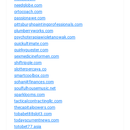
needglobe.com
ortocoach.com
passionawe.com
pittsburghpaintingprofessionals.com
plumberryworks.com
psychoterapiawioletanowak.com
quickultimate.com
quirkyquester.com
sexmedicineformen.com
shiftripple.com
slotterpercaya.co
smartcoolbox.com
sohanjitfinances.com
soulfulhousemusic.net
sparklooms.com
tacticalcontractingllc.com
thecapitalpowers.com
tobabet88slot3.com
todayscurrentnews.com
totobet77.asia