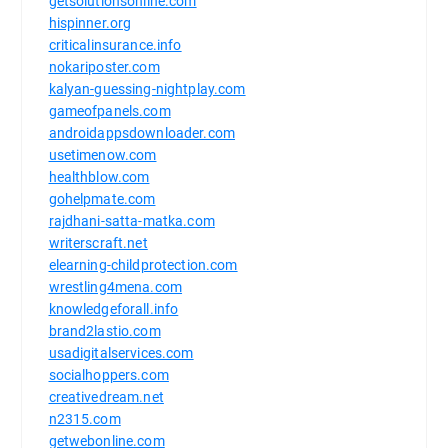
getsolutionsonline.com
hispinner.org
criticalinsurance.info
nokariposter.com
kalyan-guessing-nightplay.com
gameofpanels.com
androidappsdownloader.com
usetimenow.com
healthblow.com
gohelpmate.com
rajdhani-satta-matka.com
writerscraft.net
elearning-childprotection.com
wrestling4mena.com
knowledgeforall.info
brand2lastio.com
usadigitalservices.com
socialhoppers.com
creativedream.net
n2315.com
getwebonline.com