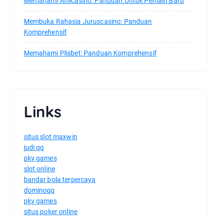
Memahami Ahlicasino: Panduan Untuk Pemain Baru
Membuka Rahasia Juruscasino: Panduan
Komprehensif
Memahami Plisbet: Panduan Komprehensif
Links
situs slot maxwin
judi qq
pkv games
slot online
bandar bola terpercaya
dominoqq
pkv games
situs poker online