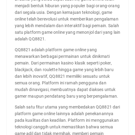
menjadi bentuk hiburan yang populer bagi orang-orang
dari segala usia. Dengan kemajuan teknologi, game
online telah berevolusi untuk memberikan pengalaman
yang lebih mendalam dan interaktif bagi pemain. Salah
satu platform game online yang menonjol dari yang lain
adalah QQ8821.
QQ8821 adalah platform game online yang
menawarkan berbagai permainan untuk dinikmati
pemain. Dari permainan kasino klasik seperti poker,
blackjack, dan roulette hingga game yang lebih baru
dan lebih inovatif, QQ8821 memiliki sesuatu untuk
semua orang. Platform ini ramah pengguna dan
mudah dinavigasi, membuatnya dapat diakses untuk
gamer maupun pendatang baru yang berpengalaman.
Salah satu fitur utama yang membedakan QQ8821 dari
platform game online lainnya adalah penekanannya
pada kualitas dan keadilan. Platform ini menggunakan
teknologi canggih untuk memastikan bahwa semua
game adil dan tidak memihak, memberi pemain