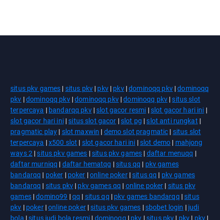
situs pkv games
|
situs pkv
|
pkv
|
pkv
|
dominoqq pkv
|
dominoqq
pkv
|
dominoqq pkv
|
dominoqq pkv
|
dominoqq pkv
|
situs slot
terpercaya
|
bandarqq pkv
|
slot gacor resmi
|
slot gacor hari ini
|
slot gacor hari ini
|
situs slot gacor
|
slot pg
|
slot anti rungkat
|
pragmatic play
|
slot maxwin
|
demo slot pragmatic
|
situs slot
terpercaya
|
x500 slot
|
slot gacor hari ini
|
slot demo
|
mahjong
ways 2
|
situs pkv games
|
situs pkv games
|
daftar menuqq
|
daftar murniqq
|
daftar hematqq
|
situs qq
|
pkv games
bandarqq
|
poker
|
poker
|
online poker
|
situs qq
|
pkv games
bandarqq
|
situs pkv
|
pkv games qq
|
online poker
|
situs pkv
games
|
domino99
|
qq
|
situs qq
|
pkv games bandarqq
|
situs
pkv
|
poker
|
online poker
|
situs pkv games
|
sbobet login
|
judi
bola
|
situs judi bola resmi
|
dominoqq
|
pkv
|
situs pkv
|
pkv
|
pkv
|