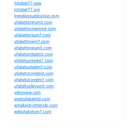
totobet77.asia
totobet77.org
trendingpublication.com
ufabettererum3.com
ufabettermentm4.com
ufabettersum7.com
ufabettinwm7.com
ufabettinwum3.com
ufabetunitedm3.com
ufabetunitedm7.com
ufabetuskedm7.com
ufabetutoredm3.com
ufabetutoredm7.com
ufabetvalleyum3.com
veloxview.com
westufabetm3.com
whiskeybrothersllc.com
wildufabetum7.com