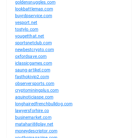
goldensnuggles.com
lookbattlemap.com
buyrdpservice.com
yesport.net
tostylo.com
yougetthat.net
sportsnetclub.com
newbestcrypto.com
oxfordsave.com
iclassicgames.com
saung-artikel.com
fasthokivip2.com
observersports.com
cryptominingplus.com
aquinoticiaspe.com
longhairedfrenchbulldog.com
lawyersforhire.co
businemarket.com
matahari88play.net
moneydescriptor.com
youthsmagazine.com