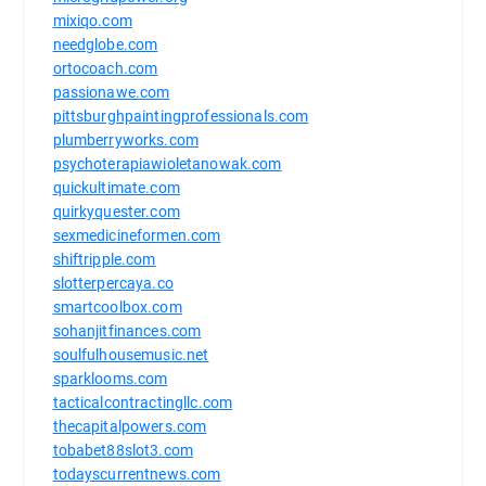
mixiqo.com
needglobe.com
ortocoach.com
passionawe.com
pittsburghpaintingprofessionals.com
plumberryworks.com
psychoterapiawioletanowak.com
quickultimate.com
quirkyquester.com
sexmedicineformen.com
shiftripple.com
slotterpercaya.co
smartcoolbox.com
sohanjitfinances.com
soulfulhousemusic.net
sparklooms.com
tacticalcontractingllc.com
thecapitalpowers.com
tobabet88slot3.com
todayscurrentnews.com