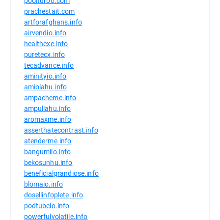
poolturbo.com
prachestait.com
artforafghans.info
airvendio.info
healthexe.info
puretecx.info
tecadvance.info
aminityio.info
amiolahu.info
ampacheme.info
ampullahu.info
aromaxme.info
asserthatecontrast.info
atenderme.info
bangumiio.info
bekosunhu.info
beneficialgrandiose.info
blomaio.info
dosellinfoplete.info
podtubeio.info
powerfulvolatile.info