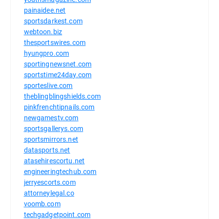
painaidee.net
sportsdarkest.com
webtoon.biz
thesportswires.com
hyungpro.com
sportingnewsnet.com
sportstime24day.com
sporteslive.com
theblingblingshields.com
pinkfrenchtipnails.com
newgamestv.com
sportsgallerys.com
sportsmirrors.net
datasports.net
atasehirescortu.net
engineeringtechub.com
jerryescorts.com
attorneylegal.co
voomb.com
techgadgetpoint.com