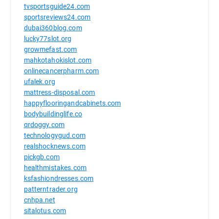
tvsportsguide24.com
sportsreviews24.com
dubai360blog.com
lucky77slot.org
growmefast.com
mahkotahokislot.com
onlinecancerpharm.com
ufalek.org
mattress-disposal.com
happyflooringandcabinets.com
bodybuildinglife.co
qrdoggy.com
technologygud.com
realshocknews.com
pickgb.com
healthmistakes.com
ksfashiondresses.com
patterntrader.org
cnhpa.net
sitalotus.com