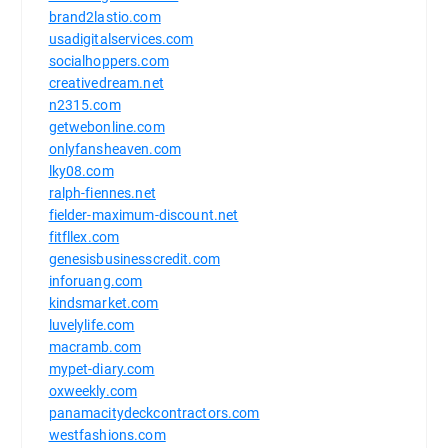
brand2lastio.com
usadigitalservices.com
socialhoppers.com
creativedream.net
n2315.com
getwebonline.com
onlyfansheaven.com
lky08.com
ralph-fiennes.net
fielder-maximum-discount.net
fitfllex.com
genesisbusinesscredit.com
inforuang.com
kindsmarket.com
luvelylife.com
macramb.com
mypet-diary.com
oxweekly.com
panamacitydeckcontractors.com
westfashions.com