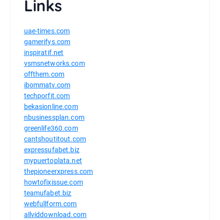
Links
uae-times.com
gamerifys.com
inspiratif.net
vsmsnetworks.com
offthem.com
ibommatv.com
techporfit.com
bekasionline.com
nbusinessplan.com
greenlife360.com
cantshoutitout.com
expressufabet.biz
mypuertoplata.net
thepioneerxpress.com
howtofixissue.com
teamufabet.biz
webfullform.com
allviddownload.com