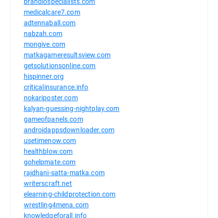
brandiospecialists.com
medicalcare7.com
adtennaball.com
nabzah.com
mongive.com
matkagameresultsview.com
getsolutionsonline.com
hispinner.org
criticalinsurance.info
nokariposter.com
kalyan-guessing-nightplay.com
gameofpanels.com
androidappsdownloader.com
usetimenow.com
healthblow.com
gohelpmate.com
rajdhani-satta-matka.com
writerscraft.net
elearning-childprotection.com
wrestling4mena.com
knowledgeforall.info