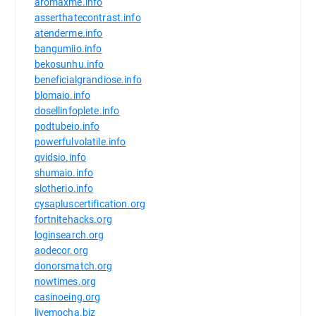
aromaxme.info
asserthatecontrast.info
atenderme.info
bangumiio.info
bekosunhu.info
beneficialgrandiose.info
blomaio.info
dosellinfoplete.info
podtubeio.info
powerfulvolatile.info
qvidsio.info
shumaio.info
slotherio.info
cysapluscertification.org
fortnitehacks.org
loginsearch.org
aodecor.org
donorsmatch.org
nowtimes.org
casinoeing.org
livemocha.biz