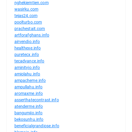
nghekiemtien.com
wasirku.com
tejas24.com
poolturbo.com
prachestait.com
artforafghans.info
airvendio.info
healthexe.info
puretecx.info
tecadvance.info
aminityio.info
amiolahu.info
ampacheme.info
ampullahu.info
aromaxme.info
asserthatecontrast.info
atenderme.info
bangumiio.info
bekosunhu.info
beneficialgrandiose.info