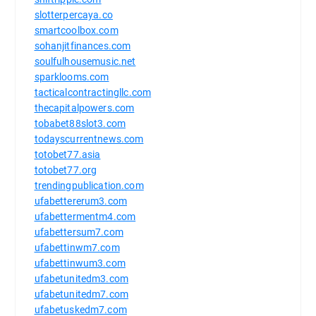
slotterpercaya.co
smartcoolbox.com
sohanjitfinances.com
soulfulhousemusic.net
sparklooms.com
tacticalcontractingllc.com
thecapitalpowers.com
tobabet88slot3.com
todayscurrentnews.com
totobet77.asia
totobet77.org
trendingpublication.com
ufabettererum3.com
ufabettermentm4.com
ufabettersum7.com
ufabettinwm7.com
ufabettinwum3.com
ufabetunitedm3.com
ufabetunitedm7.com
ufabetuskedm7.com