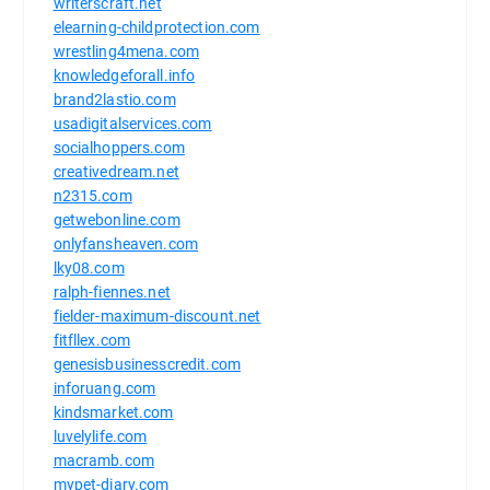
writerscraft.net
elearning-childprotection.com
wrestling4mena.com
knowledgeforall.info
brand2lastio.com
usadigitalservices.com
socialhoppers.com
creativedream.net
n2315.com
getwebonline.com
onlyfansheaven.com
lky08.com
ralph-fiennes.net
fielder-maximum-discount.net
fitfllex.com
genesisbusinesscredit.com
inforuang.com
kindsmarket.com
luvelylife.com
macramb.com
mypet-diary.com