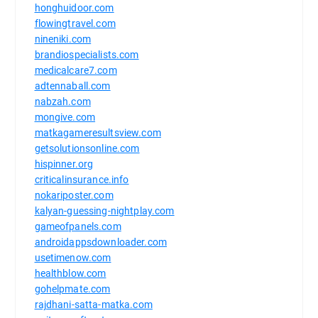
honghuidoor.com
flowingtravel.com
nineniki.com
brandiospecialists.com
medicalcare7.com
adtennaball.com
nabzah.com
mongive.com
matkagameresultsview.com
getsolutionsonline.com
hispinner.org
criticalinsurance.info
nokariposter.com
kalyan-guessing-nightplay.com
gameofpanels.com
androidappsdownloader.com
usetimenow.com
healthblow.com
gohelpmate.com
rajdhani-satta-matka.com