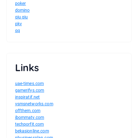
poker
domino
qiu qiu
pkv
qq
Links
uae-times.com
gamerifys.com
inspiratif.net
vsmsnetworks.com
offthem.com
ibommatv.com
techporfit.com
bekasionline.com
nbusinessplan.com