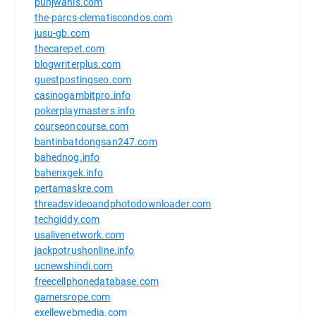
punjwanis.com
the-parcs-clematiscondos.com
jusu-gb.com
thecarepet.com
blogwriterplus.com
guestpostingseo.com
casinogambitpro.info
pokerplaymasters.info
courseoncourse.com
bantinbatdongsan247.com
bahednog.info
bahenxgek.info
pertamaskre.com
threadsvideoandphotodownloader.com
techgiddy.com
usalivenetwork.com
jackpotrushonline.info
ucnewshindi.com
freecellphonedatabase.com
gamersrope.com
exellewebmedia.com