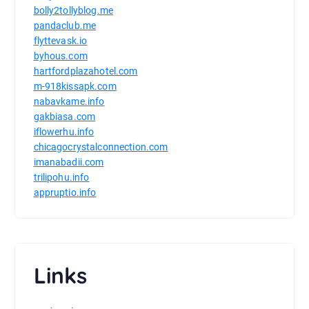
bolly2tollyblog.me
pandaclub.me
flyttevask.io
byhous.com
hartfordplazahotel.com
m-918kissapk.com
nabavkame.info
gakbiasa.com
iflowerhu.info
chicagocrystalconnection.com
imanabadii.com
trilipohu.info
appruptio.info
Links