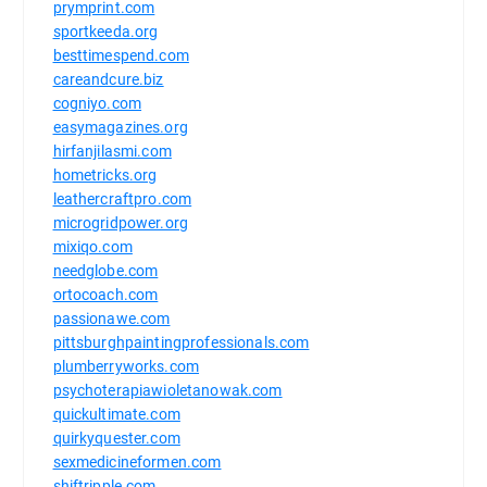
prymprint.com
sportkeeda.org
besttimespend.com
careandcure.biz
cogniyo.com
easymagazines.org
hirfanjilasmi.com
hometricks.org
leathercraftpro.com
microgridpower.org
mixiqo.com
needglobe.com
ortocoach.com
passionawe.com
pittsburghpaintingprofessionals.com
plumberryworks.com
psychoterapiawioletanowak.com
quickultimate.com
quirkyquester.com
sexmedicineformen.com
shiftripple.com