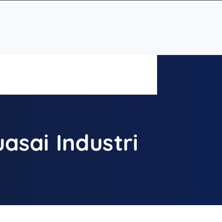
besar.
asai Industri