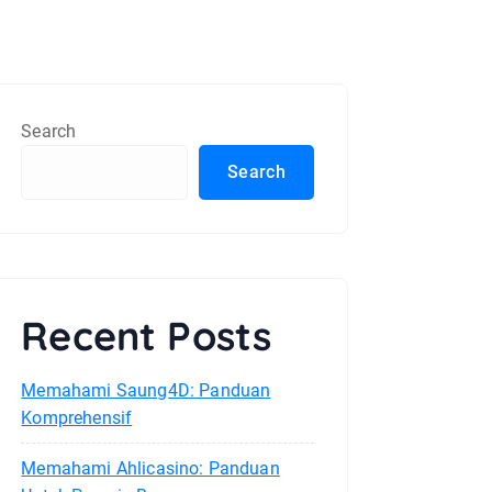
Search
Search
Recent Posts
Memahami Saung4D: Panduan
Komprehensif
Memahami Ahlicasino: Panduan