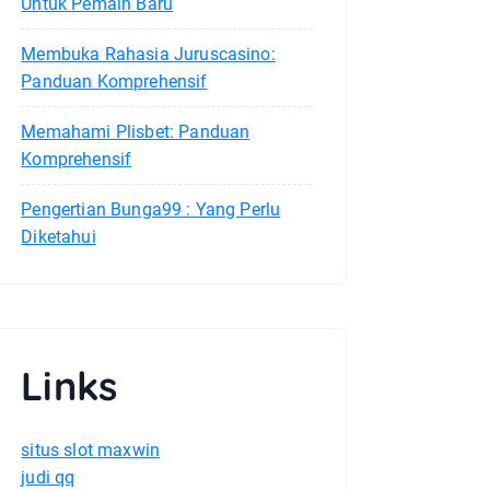
Untuk Pemain Baru
Membuka Rahasia Juruscasino:
Panduan Komprehensif
Memahami Plisbet: Panduan
Komprehensif
Pengertian Bunga99 : Yang Perlu
Diketahui
Links
situs slot maxwin
judi qq