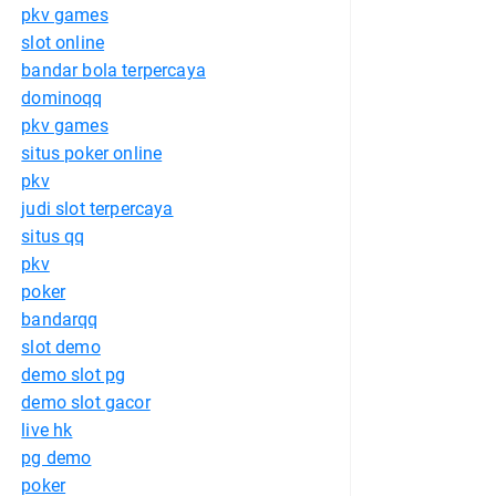
pkv games
slot online
bandar bola terpercaya
dominoqq
pkv games
situs poker online
pkv
judi slot terpercaya
situs qq
pkv
poker
bandarqq
slot demo
demo slot pg
demo slot gacor
live hk
pg demo
poker