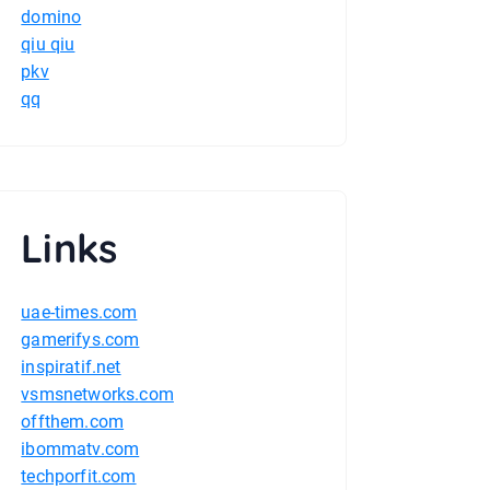
domino
qiu qiu
pkv
qq
Links
uae-times.com
gamerifys.com
inspiratif.net
vsmsnetworks.com
offthem.com
ibommatv.com
techporfit.com