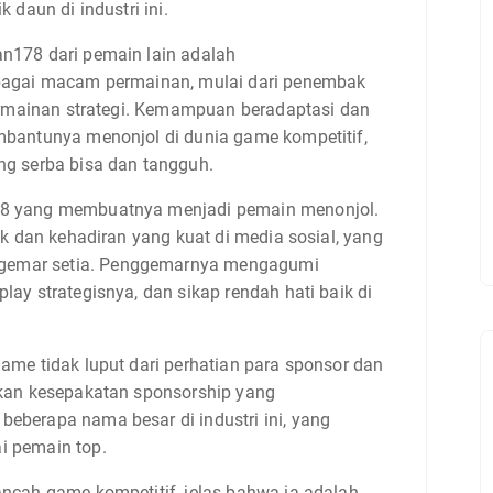
 daun di industri ini.
n178 dari pemain lain adalah
bagai macam permainan, mulai dari penembak
permainan strategi. Kemampuan beradaptasi dan
mbantunya menonjol di dunia game kompetitif,
ng serba bisa dan tangguh.
78 yang membuatnya menjadi pemain menonjol.
ik dan kehadiran yang kuat di media sosial, yang
emar setia. Penggemarnya mengagumi
ay strategisnya, dan sikap rendah hati baik di
ame tidak luput dari perhatian para sponsor dan
tkan kesepakatan sponsorship yang
berapa nama besar di industri ini, yang
i pemain top.
ncah game kompetitif, jelas bahwa ia adalah