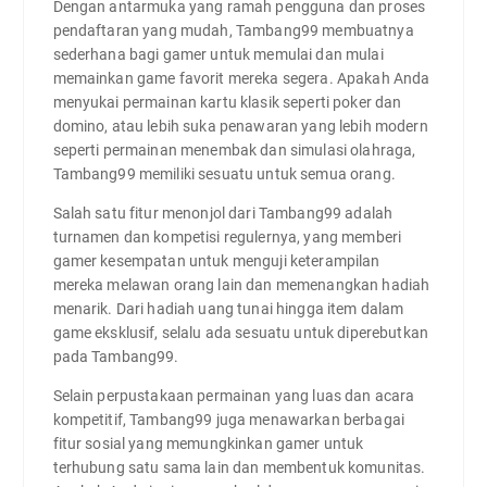
Dengan antarmuka yang ramah pengguna dan proses
pendaftaran yang mudah, Tambang99 membuatnya
sederhana bagi gamer untuk memulai dan mulai
memainkan game favorit mereka segera. Apakah Anda
menyukai permainan kartu klasik seperti poker dan
domino, atau lebih suka penawaran yang lebih modern
seperti permainan menembak dan simulasi olahraga,
Tambang99 memiliki sesuatu untuk semua orang.
Salah satu fitur menonjol dari Tambang99 adalah
turnamen dan kompetisi regulernya, yang memberi
gamer kesempatan untuk menguji keterampilan
mereka melawan orang lain dan memenangkan hadiah
menarik. Dari hadiah uang tunai hingga item dalam
game eksklusif, selalu ada sesuatu untuk diperebutkan
pada Tambang99.
Selain perpustakaan permainan yang luas dan acara
kompetitif, Tambang99 juga menawarkan berbagai
fitur sosial yang memungkinkan gamer untuk
terhubung satu sama lain dan membentuk komunitas.