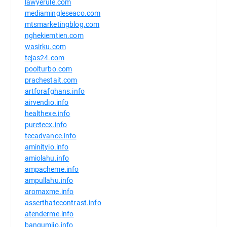
lawyerule.com
mediamingleseaco.com
mtsmarketingblog.com
nghekiemtien.com
wasirku.com
tejas24.com
poolturbo.com
prachestait.com
artforafghans.info
airvendio.info
healthexe.info
puretecx.info
tecadvance.info
aminityio.info
amiolahu.info
ampacheme.info
ampullahu.info
aromaxme.info
asserthatecontrast.info
atenderme.info
bangumiio.info