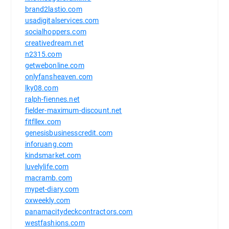
brand2lastio.com
usadigitalservices.com
socialhoppers.com
creativedream.net
n2315.com
getwebonline.com
onlyfansheaven.com
lky08.com
ralph-fiennes.net
fielder-maximum-discount.net
fitfllex.com
genesisbusinesscredit.com
inforuang.com
kindsmarket.com
luvelylife.com
macramb.com
mypet-diary.com
oxweekly.com
panamacitydeckcontractors.com
westfashions.com