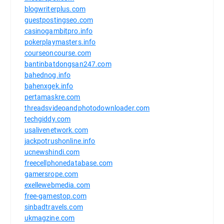
blogwriterplus.com
guestpostingseo.com
casinogambitpro.info
pokerplaymasters.info
courseoncourse.com
bantinbatdongsan247.com
bahednog.info
bahenxgek.info
pertamaskre.com
threadsvideoandphotodownloader.com
techgiddy.com
usalivenetwork.com
jackpotrushonline.info
ucnewshindi.com
freecellphonedatabase.com
gamersrope.com
exellewebmedia.com
free-gamestop.com
sinbadtravels.com
ukmagzine.com