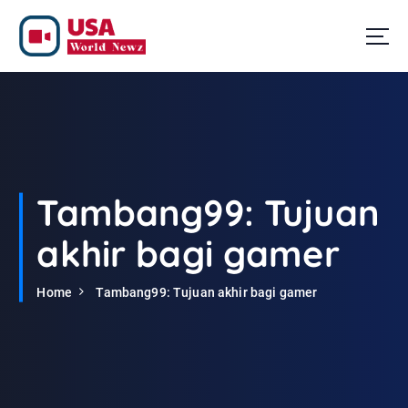
S
k
i
Slot Mahjong Ways dari PG Soft malam ini siap memberi maxwin besar yang
p
terjamin. Slot gacor terbaik untuk Anda yang ingin menang besar.
t
o
c
o
n
t
Tambang99: Tujuan
e
n
akhir bagi gamer
t
Home
Tambang99: Tujuan akhir bagi gamer