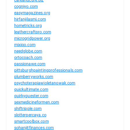
cogniyo.com
easymagazines.org
hirfanjilasmi.com
hometricks.org
leathercraftpro.com
microgridpower.org
mixiqo.com
needglobe.com
ortocoach.com
passionawe.com
pittsburghpaintingprofessionals.com
plumberryworks.com
psychoterapiawioletanowak.com
quickultimate.com
quirkyquester.com
sexmedicineformen.com
shiftripple.com
slotterpercaya.co
smartcoolbox.com
sohanjitfinances.com