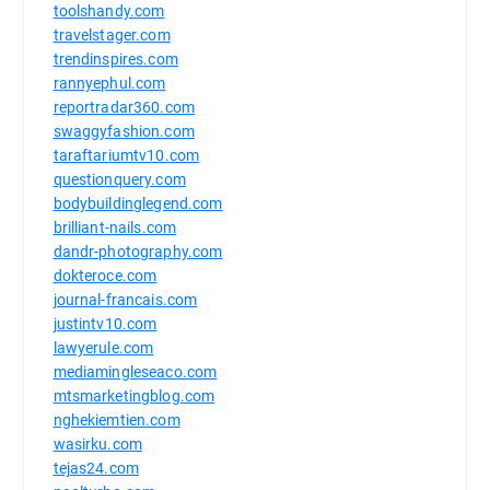
toolshandy.com
travelstager.com
trendinspires.com
rannyephul.com
reportradar360.com
swaggyfashion.com
taraftariumtv10.com
questionquery.com
bodybuildinglegend.com
brilliant-nails.com
dandr-photography.com
dokteroce.com
journal-francais.com
justintv10.com
lawyerule.com
mediamingleseaco.com
mtsmarketingblog.com
nghekiemtien.com
wasirku.com
tejas24.com