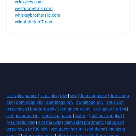
veloxview.com
westufabetm3.com
whiskeybrothersllc.com
wildufabetum7.com
situs pkv games
|
situs pkv
|
pkv
|
pkv
|
dominoqq pkv
|
dominoqq
pkv
|
dominoqq pkv
|
dominoqq pkv
|
dominoqq pkv
|
situs slot
terpercaya
|
bandarqq pkv
|
slot gacor resmi
|
slot gacor hari ini
|
slot gacor hari ini
|
situs slot gacor
|
slot pg
|
slot anti rungkat
|
pragmatic play
|
slot maxwin
|
demo slot pragmatic
|
situs slot
terpercaya
|
x500 slot
|
slot gacor hari ini
|
slot demo
|
mahjong
ways 2
|
situs pkv games
|
situs pkv games
|
daftar menuqq
|