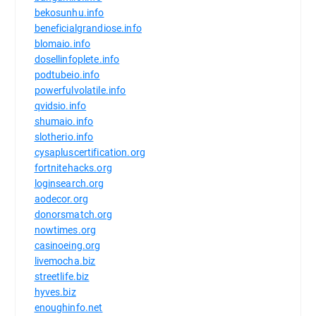
bekosunhu.info
beneficialgrandiose.info
blomaio.info
dosellinfoplete.info
podtubeio.info
powerfulvolatile.info
qvidsio.info
shumaio.info
slotherio.info
cysapluscertification.org
fortnitehacks.org
loginsearch.org
aodecor.org
donorsmatch.org
nowtimes.org
casinoeing.org
livemocha.biz
streetlife.biz
hyves.biz
enoughinfo.net