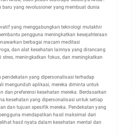
 baru yang revolusioner yang membuat dunia
ovatif yang menggabungkan teknologi mutakhir
 membantu pengguna meningkatkan kesejahteraan
 menawarkan berbagai macam meditasi
 yoga, dan alat kesehatan lainnya yang dirancang
stres, meningkatkan fokus, dan meningkatkan
 pendekatan yang dipersonalisasi terhadap
li mengunduh aplikasi, mereka diminta untuk
an dan preferensi kesehatan mereka. Berdasarkan
a kesehatan yang dipersonalisasi untuk setiap
an dan tujuan spesifik mereka. Pendekatan yang
 pengguna mendapatkan hasil maksimal dari
elihat hasil nyata dalam kesehatan mental dan