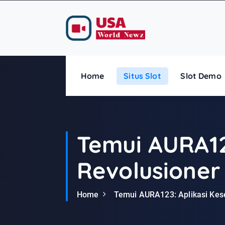
S
k
i
p
Slot Mahjong Ways dari PG Soft malam ini siap memberi 
t
o
Home
Situs Slot
Slot Demo
c
o
n
t
e
Temui AURA12
n
t
Revolusioner
Home
Temui AURA123: Aplikasi Kes