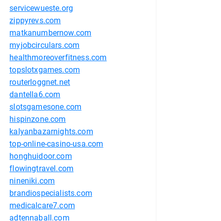
servicewueste.org
zippyrevs.com
matkanumbernow.com
myjobcirculars.com
healthmoreoverfitness.com
topslotxgames.com
routerloggnet.net
dantella6.com
slotsgamesone.com
hispinzone.com
kalyanbazarnights.com
top-online-casino-usa.com
honghuidoor.com
flowingtravel.com
nineniki.com
brandiospecialists.com
medicalcare7.com
adtennaball.com