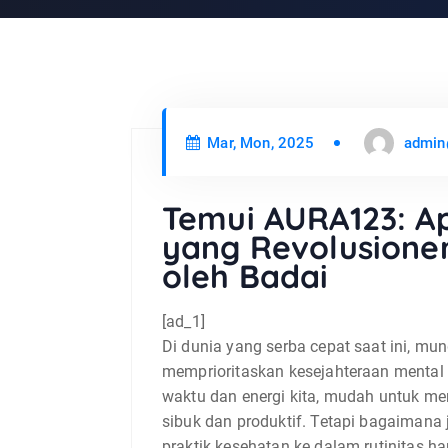
Mar, Mon, 2025
admin
Temui AURA123: Ap
yang Revolusione
oleh Badai
[ad_1]
Di dunia yang serba cepat saat ini, m
memprioritaskan kesejahteraan mental d
waktu dan energi kita, mudah untuk me
sibuk dan produktif. Tetapi bagaiman
praktik kesehatan ke dalam rutinitas h