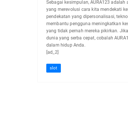
Sebagai kesimpulan, AURA123 adalah 
yang merevolusi cara kita mendekati ke
pendekatan yang dipersonalisasi, tekno
membantu pengguna meningkatkan kes
yang tidak pernah mereka pikirkan. Ji
dunia yang serba cepat, cobalah AURA1
dalam hidup Anda.
[ad_2]
slot