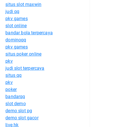
situs slot maxwin
judi qq
pkv games
slot online
bandar bola terpercaya
dominoqq
pkv games
situs poker online
pkv
judi slot terpercaya
situs qq
pkv
poker
bandarqq
slot demo
demo slot pg
demo slot gacor
live hk