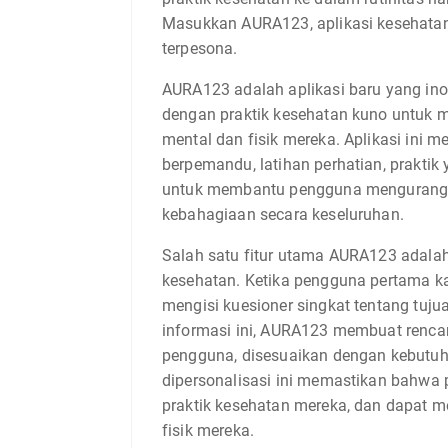
Masukkan AURA123, aplikasi kesehatan
terpesona.
AURA123 adalah aplikasi baru yang in
dengan praktik kesehatan kuno untuk
mental dan fisik mereka. Aplikasi ini
berpemandu, latihan perhatian, praktik
untuk membantu pengguna mengurangi 
kebahagiaan secara keseluruhan.
Salah satu fitur utama AURA123 adalah
kesehatan. Ketika pengguna pertama ka
mengisi kuesioner singkat tentang tuju
informasi ini, AURA123 membuat rencan
pengguna, disesuaikan dengan kebutuh
dipersonalisasi ini memastikan bahwa
praktik kesehatan mereka, dan dapat m
fisik mereka.