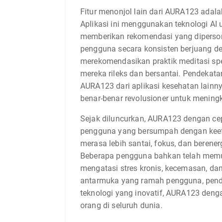
Fitur menonjol lain dari AURA123 adal
Aplikasi ini menggunakan teknologi A
memberikan rekomendasi yang dipersona
pengguna secara konsisten berjuang 
merekomendasikan praktik meditasi sp
mereka rileks dan bersantai. Pendekat
AURA123 dari aplikasi kesehatan lainn
benar-benar revolusioner untuk meningk
Sejak diluncurkan, AURA123 dengan cep
pengguna yang bersumpah dengan keef
merasa lebih santai, fokus, dan berener
Beberapa pengguna bahkan telah mem
mengatasi stres kronis, kecemasan, da
antarmuka yang ramah pengguna, pend
teknologi yang inovatif, AURA123 denga
orang di seluruh dunia.