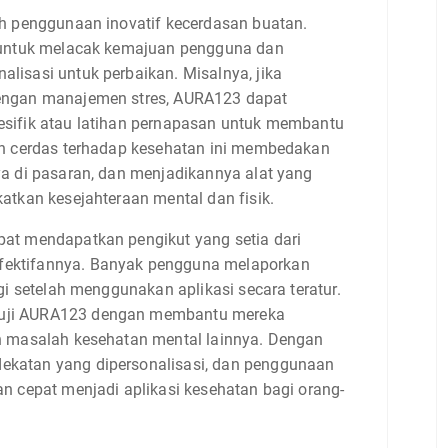
ah penggunaan inovatif kecerdasan buatan.
I untuk melacak kemajuan pengguna dan
lisasi untuk perbaikan. Misalnya, jika
dengan manajemen stres, AURA123 dapat
esifik atau latihan pernapasan untuk membantu
an cerdas terhadap kesehatan ini membedakan
ya di pasaran, dan menjadikannya alat yang
atkan kesejahteraan mental dan fisik.
at mendapatkan pengikut yang setia dari
ektifannya. Banyak pengguna melaporkan
gi setelah menggunakan aplikasi secara teratur.
uji AURA123 dengan membantu mereka
n masalah kesehatan mental lainnya. Dengan
ekatan yang dipersonalisasi, dan penggunaan
n cepat menjadi aplikasi kesehatan bagi orang-