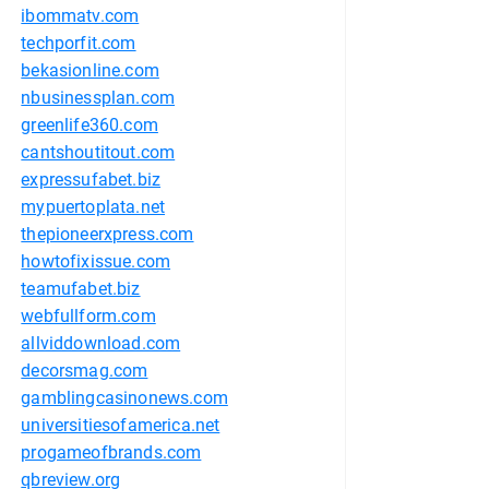
ibommatv.com
techporfit.com
bekasionline.com
nbusinessplan.com
greenlife360.com
cantshoutitout.com
expressufabet.biz
mypuertoplata.net
thepioneerxpress.com
howtofixissue.com
teamufabet.biz
webfullform.com
allviddownload.com
decorsmag.com
gamblingcasinonews.com
universitiesofamerica.net
progameofbrands.com
qbreview.org