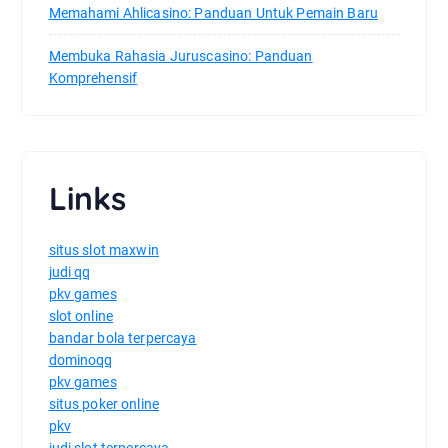
Memahami Ahlicasino: Panduan Untuk Pemain Baru
Membuka Rahasia Juruscasino: Panduan
Komprehensif
Links
situs slot maxwin
judi qq
pkv games
slot online
bandar bola terpercaya
dominoqq
pkv games
situs poker online
pkv
judi slot terpercaya