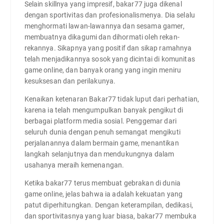
Selain skillnya yang impresif, bakar77 juga dikenal
dengan sportivitas dan profesionalismenya. Dia selalu
menghormati lawan-lawannya dan sesama gamer,
membuatnya dikagumi dan dihormati oleh rekan-
rekannya. Sikapnya yang positif dan sikap ramahnya
telah menjadikannya sosok yang dicintai di komunitas
game online, dan banyak orang yang ingin meniru
kesuksesan dan perilakunya.
Kenaikan ketenaran Bakar77 tidak luput dari perhatian,
karena ia telah mengumpulkan banyak pengikut di
berbagai platform media sosial. Penggemar dari
seluruh dunia dengan penuh semangat mengikuti
perjalanannya dalam bermain game, menantikan
langkah selanjutnya dan mendukungnya dalam
usahanya meraih kemenangan.
Ketika bakar77 terus membuat gebrakan di dunia
game online, jelas bahwa ia adalah kekuatan yang
patut diperhitungkan. Dengan keterampilan, dedikasi,
dan sportivitasnya yang luar biasa, bakar77 membuka