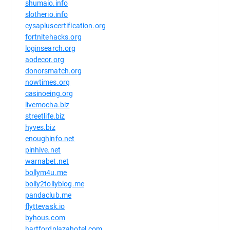
shumaio.info
slotherio.info
cysapluscertification.org
fortnitehacks.org
loginsearch.org
aodecor.org
donorsmatch.org
nowtimes.org
casinoeing.org
livemocha.biz
streetlife.biz
hyves.biz
enoughinfo.net
pinhive.net
warnabet.net
bollym4u.me
bolly2tollyblog.me
pandaclub.me
flyttevask.io
byhous.com
hartfordplazahotel.com