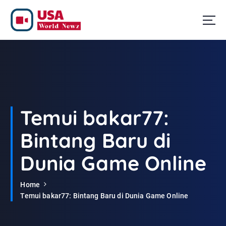
S
k
i
Slot Mahjong Ways dari PG Soft malam ini siap memberi maxwin besar yang
p
terjamin. Slot gacor terbaik untuk Anda yang ingin menang besar.
t
o
c
o
n
t
Temui bakar77:
e
n
Bintang Baru di
t
Dunia Game Online
Home
Temui bakar77: Bintang Baru di Dunia Game Online