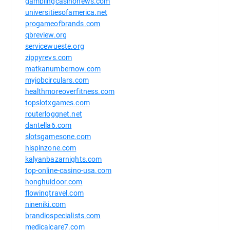
gamblingcasinonews.com
universitiesofamerica.net
progameofbrands.com
qbreview.org
servicewueste.org
zippyrevs.com
matkanumbernow.com
myjobcirculars.com
healthmoreoverfitness.com
topslotxgames.com
routerloggnet.net
dantella6.com
slotsgamesone.com
hispinzone.com
kalyanbazarnights.com
top-online-casino-usa.com
honghuidoor.com
flowingtravel.com
nineniki.com
brandiospecialists.com
medicalcare7.com