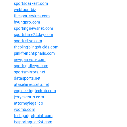
sportsdarkest.com
webtoon.biz
thesportswires.com
hyungpro.com
sportingnewsnet.com
sportstime24day.com
sporteslive.com
theblingblingshields.com
pinkfrenchtipnails.com
newgamestv.com
sportsgallerys.com
sportsmirrors.net
datasports.net
atasehirescortu.net
engineeringtechub.com
jerryescorts.com
attorneylegal.co
voomb.com
techgadgetpoint.com
tvsportsguide24.com