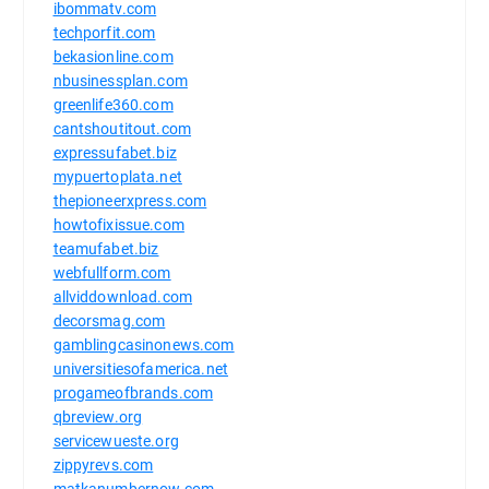
ibommatv.com
techporfit.com
bekasionline.com
nbusinessplan.com
greenlife360.com
cantshoutitout.com
expressufabet.biz
mypuertoplata.net
thepioneerxpress.com
howtofixissue.com
teamufabet.biz
webfullform.com
allviddownload.com
decorsmag.com
gamblingcasinonews.com
universitiesofamerica.net
progameofbrands.com
qbreview.org
servicewueste.org
zippyrevs.com
matkanumbernow.com