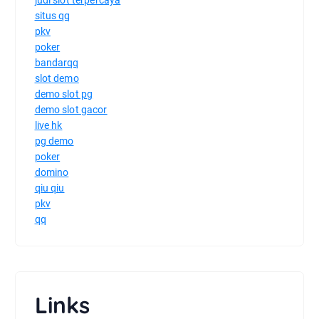
situs qq
pkv
poker
bandarqq
slot demo
demo slot pg
demo slot gacor
live hk
pg demo
poker
domino
qiu qiu
pkv
qq
Links