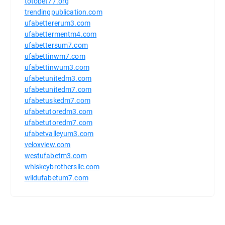
totobet77.org
trendingpublication.com
ufabettererum3.com
ufabettermentm4.com
ufabettersum7.com
ufabettinwm7.com
ufabettinwum3.com
ufabetunitedm3.com
ufabetunitedm7.com
ufabetuskedm7.com
ufabetutoredm3.com
ufabetutoredm7.com
ufabetvalleyum3.com
veloxview.com
westufabetm3.com
whiskeybrothersllc.com
wildufabetum7.com