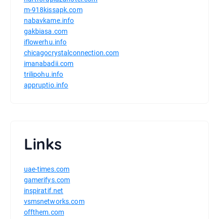
m-918kissapk.com
nabavkame.info
gakbiasa.com
iflowerhu.info
chicagocrystalconnection.com
imanabadii.com
trilipohu.info
appruptio.info
Links
uae-times.com
gamerifys.com
inspiratif.net
vsmsnetworks.com
offthem.com