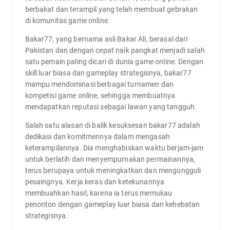
berbakat dan terampil yang telah membuat gebrakan
di komunitas game online.
Bakar77, yang bernama asli Bakar Ali, berasal dari
Pakistan dan dengan cepat naik pangkat menjadi salah
satu pemain paling dicari di dunia game online. Dengan
skill luar biasa dan gameplay strategisnya, bakar77
mampu mendominasi berbagai turnamen dan
kompetisi game online, sehingga membuatnya
mendapatkan reputasi sebagai lawan yang tangguh.
Salah satu alasan di balik kesuksesan bakar77 adalah
dedikasi dan komitmennya dalam mengasah
keterampilannya. Dia menghabiskan waktu berjam-jam
untuk berlatih dan menyempurnakan permainannya,
terus berupaya untuk meningkatkan dan mengungguli
pesaingnya. Kerja keras dan ketekunannya
membuahkan hasil, karena ia terus memukau
penonton dengan gameplay luar biasa dan kehebatan
strategisnya.