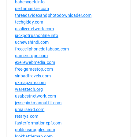
bahenxgek.info
pertamaskre.com
threadsvideoandphotodownloader.com
techgiddy.com
usalivenetwork.com
jackpotrushonline.info
ucnewshindi.com
freecellphonedatabase.com
gamersrope.com
exellewebmedia.com
free-gamestop.com
sinbadtravels.com
ukmagzine.com
wareztech.org
usabestnetwork.com
jessepinkmanoutfit.com
umailsend.com
retarys.com
fasterformationcpf.com
goldensnuggles.com
lookbattlemap.com