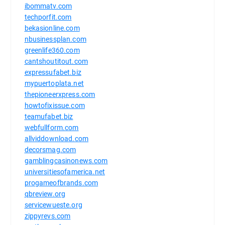
ibommatv.com
techporfit.com
bekasionline.com
nbusinessplan.com
greenlife360.com
cantshoutitout.com
expressufabet.biz
mypuertoplata.net
thepioneerxpress.com
howtofixissue.com
teamufabet.biz
webfullform.com
allviddownload.com
decorsmag.com
gamblingcasinonews.com
universitiesofamerica.net
progameofbrands.com
qbreview.org
servicewueste.org
zippyrevs.com