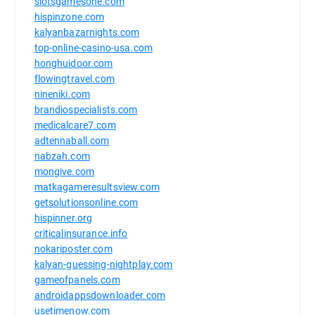
slotsgamesone.com
hispinzone.com
kalyanbazarnights.com
top-online-casino-usa.com
honghuidoor.com
flowingtravel.com
nineniki.com
brandiospecialists.com
medicalcare7.com
adtennaball.com
nabzah.com
mongive.com
matkagameresultsview.com
getsolutionsonline.com
hispinner.org
criticalinsurance.info
nokariposter.com
kalyan-guessing-nightplay.com
gameofpanels.com
androidappsdownloader.com
usetimenow.com