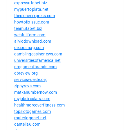
expressufabet.biz
mypuertoplata.net
thepioneerxpress.com
howtofixissue.com
teamufabet.biz
webfullform.com
allviddownload.com
decorsmag.com
gamblingcasinonews.com
universitiesofamerica.net
progameofbrands.com
qbreview.org
servicewueste.org
zippyrevs.com
matkanumbernow.com
myjobcirculars.com
healthmoreoverfitness.com
topslotxgames.com
routerloggnet.net
dantella6.com