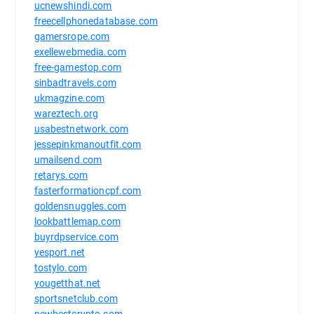
ucnewshindi.com
freecellphonedatabase.com
gamersrope.com
exellewebmedia.com
free-gamestop.com
sinbadtravels.com
ukmagzine.com
wareztech.org
usabestnetwork.com
jessepinkmanoutfit.com
umailsend.com
retarys.com
fasterformationcpf.com
goldensnuggles.com
lookbattlemap.com
buyrdpservice.com
yesport.net
tostylo.com
yougetthat.net
sportsnetclub.com
newbestcrypto.com