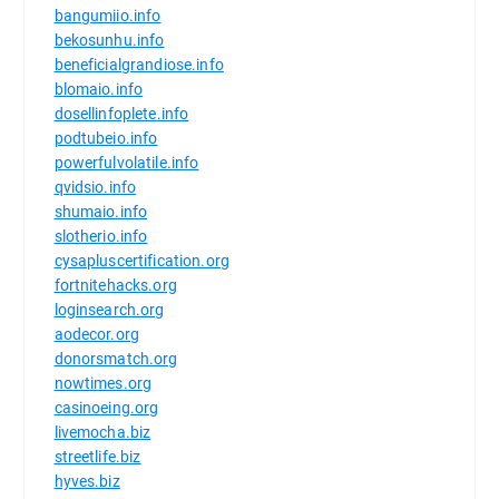
bangumiio.info
bekosunhu.info
beneficialgrandiose.info
blomaio.info
dosellinfoplete.info
podtubeio.info
powerfulvolatile.info
qvidsio.info
shumaio.info
slotherio.info
cysapluscertification.org
fortnitehacks.org
loginsearch.org
aodecor.org
donorsmatch.org
nowtimes.org
casinoeing.org
livemocha.biz
streetlife.biz
hyves.biz