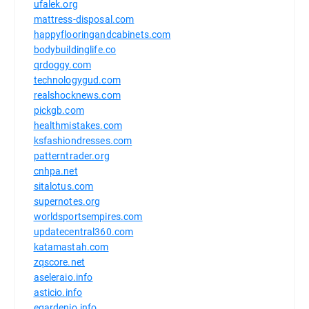
ufalek.org
mattress-disposal.com
happyflooringandcabinets.com
bodybuildinglife.co
qrdoggy.com
technologygud.com
realshocknews.com
pickgb.com
healthmistakes.com
ksfashiondresses.com
patterntrader.org
cnhpa.net
sitalotus.com
supernotes.org
worldsportsempires.com
updatecentral360.com
katamastah.com
zqscore.net
aseleraio.info
asticio.info
egardenio.info