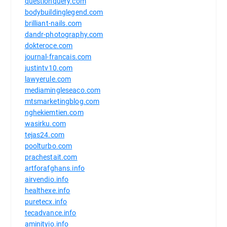
questionquery.com
bodybuildinglegend.com
brilliant-nails.com
dandr-photography.com
dokteroce.com
journal-francais.com
justintv10.com
lawyerule.com
mediamingleseaco.com
mtsmarketingblog.com
nghekiemtien.com
wasirku.com
tejas24.com
poolturbo.com
prachestait.com
artforafghans.info
airvendio.info
healthexe.info
puretecx.info
tecadvance.info
aminityio.info