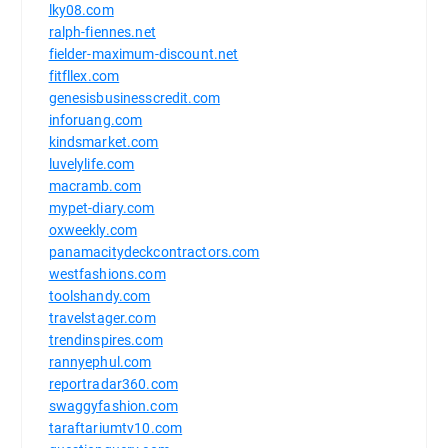
lky08.com
ralph-fiennes.net
fielder-maximum-discount.net
fitfllex.com
genesisbusinesscredit.com
inforuang.com
kindsmarket.com
luvelylife.com
macramb.com
mypet-diary.com
oxweekly.com
panamacitydeckcontractors.com
westfashions.com
toolshandy.com
travelstager.com
trendinspires.com
rannyephul.com
reportradar360.com
swaggyfashion.com
taraftariumtv10.com