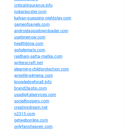
criticalinsurance.info
nokariposter.com
kalyan-guessing-nightplay.com
gameofpanels.com
androidappsdownloader.com
usetimenow.com
healthblow.com
gohelpmate.com
rajdhani-satta-matka.com
writerscraft.net
elearning-childprotection.com
wrestling4mena.com
knowledgeforall.info
brand2lastio.com
usadigitalservices.com
socialhoppers.com
creativedream.net
n2315.com
getwebonline.com
onlyfansheaven.com