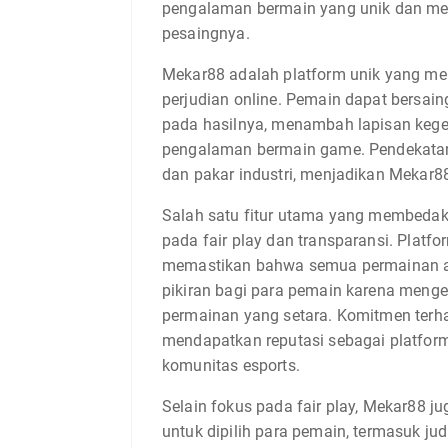
pengalaman bermain yang unik dan m
pesaingnya.
Mekar88 adalah platform unik yang m
perjudian online. Pemain dapat bersai
pada hasilnya, menambah lapisan kegem
pengalaman bermain game. Pendekatan i
dan pakar industri, menjadikan Mekar8
Salah satu fitur utama yang membedak
pada fair play dan transparansi. Platf
memastikan bahwa semua permainan ad
pikiran bagi para pemain karena meng
permainan yang setara. Komitmen terh
mendapatkan reputasi sebagai platfor
komunitas esports.
Selain fokus pada fair play, Mekar88
untuk dipilih para pemain, termasuk jud