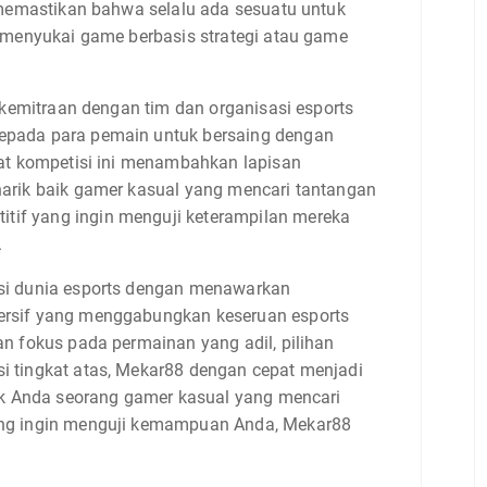
i memastikan bahwa selalu ada sesuatu untuk
h menyukai game berbasis strategi atau game
n kemitraan dengan tim dan organisasi esports
epada para pemain untuk bersaing dengan
kat kompetisi ini menambahkan lapisan
arik baik gamer kasual yang mencari tantangan
if yang ingin menguji keterampilan mereka
.
si dunia esports dengan menawarkan
ersif yang menggabungkan keseruan esports
n fokus pada permainan yang adil, pilihan
i tingkat atas, Mekar88 dengan cepat menjadi
aik Anda seorang gamer kasual yang mencari
ang ingin menguji kemampuan Anda, Mekar88