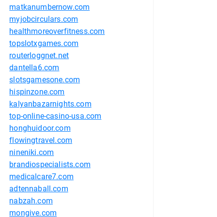
matkanumbernow.com
myjobcirculars.com
healthmoreoverfitness.com
topslotxgames.com
routerloggnet.net
dantella6.com
slotsgamesone.com
hispinzone.com
kalyanbazarnights.com
top-online-casino-usa.com
honghuidoor.com
flowingtravel.com
nineniki.com
brandiospecialists.com
medicalcare7.com
adtennaball.com
nabzah.com
mongive.com