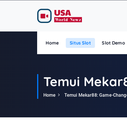
S
k
i
p
Slot Mahjong Ways dari PG Soft malam ini siap memberi 
t
o
Home
Situs Slot
Slot Demo
c
o
n
t
e
Temui Mekar8
n
t
Home
Temui Mekar88: Game-Changer