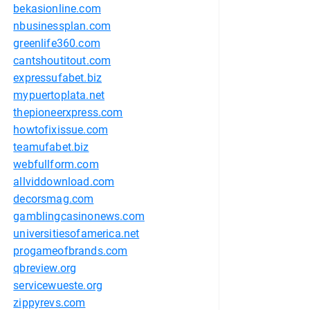
bekasionline.com
nbusinessplan.com
greenlife360.com
cantshoutitout.com
expressufabet.biz
mypuertoplata.net
thepioneerxpress.com
howtofixissue.com
teamufabet.biz
webfullform.com
allviddownload.com
decorsmag.com
gamblingcasinonews.com
universitiesofamerica.net
progameofbrands.com
qbreview.org
servicewueste.org
zippyrevs.com