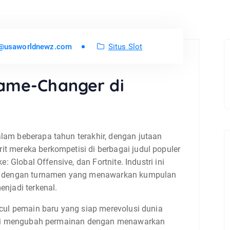
@usaworldnewz.com
Situs Slot
ame-Changer di
am beberapa tahun terakhir, dengan jutaan
 mereka berkompetisi di berbagai judul populer
: Global Offensive, dan Fortnite. Industri ini
l, dengan turnamen yang menawarkan kumpulan
njadi terkenal.
ncul pemain baru yang siap merevolusi dunia
 ini mengubah permainan dengan menawarkan