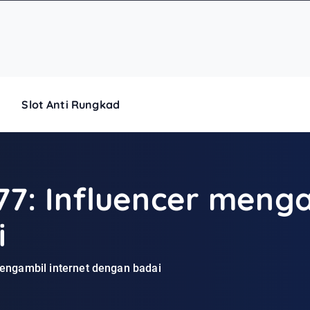
maxwin besar yang terjamin. Slot gacor terbaik untuk Anda yang ingin menang 
Slot Anti Rungkad
7: Influencer menga
i
engambil internet dengan badai