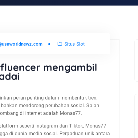
@usaworldnewz.com
Situs Slot
nfluencer mengambil
adai
ainkan peran penting dalam membentuk tren,
 bahkan mendorong perubahan sosial. Salah
lombang di internet adalah Monas77.
i platform seperti Instagram dan Tiktok, Monas77
ga di dunia media sosial. Perpaduan unik antara