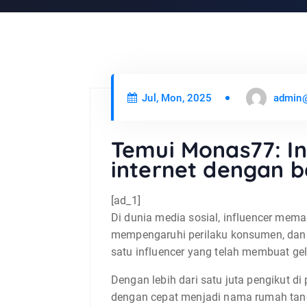
Jul, Mon, 2025
admin
Temui Monas77: I
internet dengan b
[ad_1]
Di dunia media sosial, influencer mem
mempengaruhi perilaku konsumen, dan
satu influencer yang telah membuat ge
Dengan lebih dari satu juta pengikut d
dengan cepat menjadi nama rumah tang