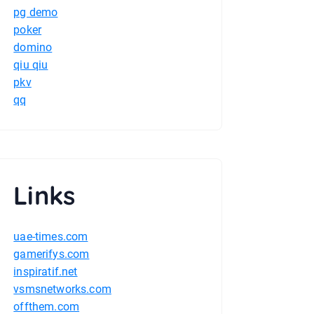
pg demo
poker
domino
qiu qiu
pkv
qq
Links
uae-times.com
gamerifys.com
inspiratif.net
vsmsnetworks.com
offthem.com