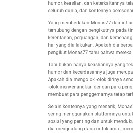
humor, keaslian, dan keterkaitannya t
seluruh dunia, dan kontennya beresona
Yang membedakan Monas77 dari influe
terhubung dengan pengikutnya pada ting
kerentanan, perjuangan, dan kemenang
hal yang dia lakukan. Apakah dia berbag
pengikut Monas77 tahu bahwa mereka 
Tapi bukan hanya keasliannya yang te
humor dan kecerdasannya juga merupak
Apakah dia mengolok -olok dirinya sendi
-olok menyenangkan dengan para pengi
membuat para penggemarnya tetap terhi
Selain kontennya yang menarik, Monas7
sering menggunakan platformnya untu
sosial yang penting dan untuk menduk
dia menggalang dana untuk amal, mem