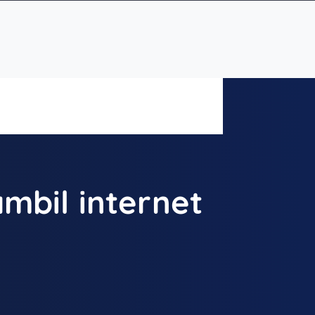
besar.
mbil internet