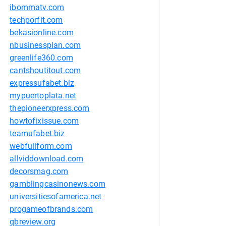
ibommatv.com
techporfit.com
bekasionline.com
nbusinessplan.com
greenlife360.com
cantshoutitout.com
expressufabet.biz
mypuertoplata.net
thepioneerxpress.com
howtofixissue.com
teamufabet.biz
webfullform.com
allviddownload.com
decorsmag.com
gamblingcasinonews.com
universitiesofamerica.net
progameofbrands.com
qbreview.org