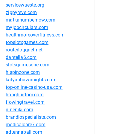
servicewueste.org
zippyrevs.com
matkanumbernow.com
myjobcirculars.com
healthmoreoverfitness.com
topslotxgames.com
routerloggnet.net
dantella6.com
slotsgamesone.com
hispinzone.com
kalyanbazarnights.com
top-online-casino-usa.com
honghuidoor.com
flowingtravel.com
nineniki.com
brandiospecialists.com
medicalcare7.com
adtennaball.com