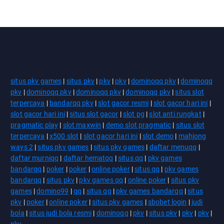
situs pkv games
|
situs pkv
|
pkv
|
pkv
|
dominoqq pkv
|
dominoqq
pkv
|
dominoqq pkv
|
dominoqq pkv
|
dominoqq pkv
|
situs slot
terpercaya
|
bandarqq pkv
|
slot gacor resmi
|
slot gacor hari ini
|
slot gacor hari ini
|
situs slot gacor
|
slot pg
|
slot anti rungkat
|
pragmatic play
|
slot maxwin
|
demo slot pragmatic
|
situs slot
terpercaya
|
x500 slot
|
slot gacor hari ini
|
slot demo
|
mahjong
ways 2
|
situs pkv games
|
situs pkv games
|
daftar menuqq
|
daftar murniqq
|
daftar hematqq
|
situs qq
|
pkv games
bandarqq
|
poker
|
poker
|
online poker
|
situs qq
|
pkv games
bandarqq
|
situs pkv
|
pkv games qq
|
online poker
|
situs pkv
games
|
domino99
|
qq
|
situs qq
|
pkv games bandarqq
|
situs
pkv
|
poker
|
online poker
|
situs pkv games
|
sbobet login
|
judi
bola
|
situs judi bola resmi
|
dominoqq
|
pkv
|
situs pkv
|
pkv
|
pkv
|