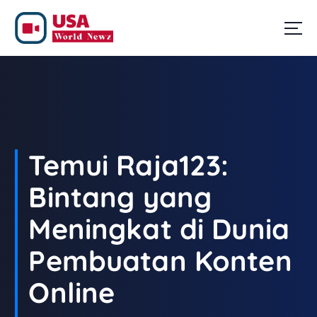
S
k
i
Slot Mahjong Ways dari PG Soft malam ini siap memberi maxwin besar yang
p
terjamin. Slot gacor terbaik untuk Anda yang ingin menang besar.
t
o
c
o
n
t
Temui Raja123:
e
n
Bintang yang
t
Meningkat di Dunia
Pembuatan Konten
Online