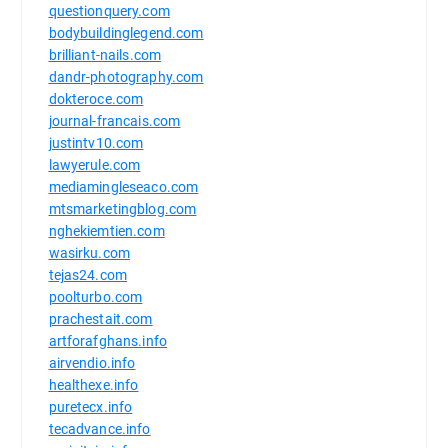
questionquery.com
bodybuildinglegend.com
brilliant-nails.com
dandr-photography.com
dokteroce.com
journal-francais.com
justintv10.com
lawyerule.com
mediamingleseaco.com
mtsmarketingblog.com
nghekiemtien.com
wasirku.com
tejas24.com
poolturbo.com
prachestait.com
artforafghans.info
airvendio.info
healthexe.info
puretecx.info
tecadvance.info