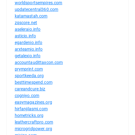
worldsportsempires.com
updatecentral360.com
katamastah.com
zqscore.net
aseleraio.info
asticio.info
egardenio.info
arxteamio.info
getalexio.info
accountaudittaxcon.com
prymprint.com
sportkeeda.org
besttimespend.com
careandcure.biz
cogniyo.com
easymagazines.org
hirfanjilasmi.com
hometricks.org
leathercraftpro.com
microgridpower.org