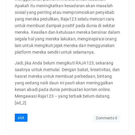
Apakah itu meningkatkan kesadaran akan masalah
sosial yang penting atau mempromosikan penyebab
yang mereka pedulikan, Raja123 selalu mencari cara
untuk membuat dampak positif pada dunia di sekitar
mereka. Keaslian dan ketulusan mereka bersinar dalam
segala hal yang mereka lakukan, menginspirasi orang
lain untuk mengikuti jejak mereka dan menggunakan
platform mereka sendiri untuk selamanya.
Jadi, jika Anda belum mengikuti RAJA123, sekarang
saatnya untuk memulai. Dengan bakat, kreativitas, dan
hasrat mereka untuk membuat perbedaan, bintang
yang sedang naik daun ini pasti akan meninggalkan
kesan abadi pada dunia pembuatan konten online.
Mengawasi Raja123 – yang terbaik belum datang.
[ad_2]
slot
Comments 0