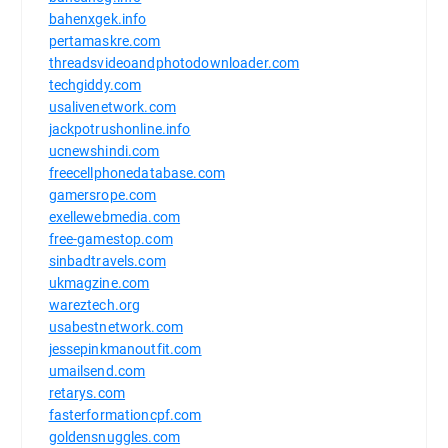
bahenxgek.info
pertamaskre.com
threadsvideoandphotodownloader.com
techgiddy.com
usalivenetwork.com
jackpotrushonline.info
ucnewshindi.com
freecellphonedatabase.com
gamersrope.com
exellewebmedia.com
free-gamestop.com
sinbadtravels.com
ukmagzine.com
wareztech.org
usabestnetwork.com
jessepinkmanoutfit.com
umailsend.com
retarys.com
fasterformationcpf.com
goldensnuggles.com