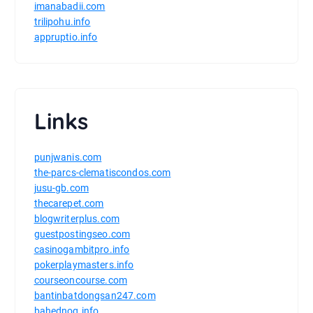
imanabadii.com
trilipohu.info
appruptio.info
Links
punjwanis.com
the-parcs-clematiscondos.com
jusu-gb.com
thecarepet.com
blogwriterplus.com
guestpostingseo.com
casinogambitpro.info
pokerplaymasters.info
courseoncourse.com
bantinbatdongsan247.com
bahednog.info