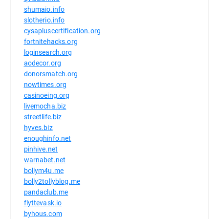
shumaio.info
slotherio.info
cysapluscertification.org
fortnitehacks.org
loginsearch.org
aodecor.org
donorsmatch.org
nowtimes.org
casinoeing.org
livemocha.biz
streetlife.biz
hyves.biz
enoughinfo.net
pinhive.net
warnabet.net
bollym4u.me
bolly2tollyblog.me
pandaclub.me
flyttevask.io
byhous.com