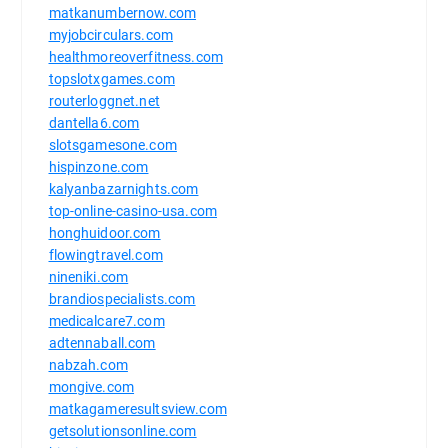
matkanumbernow.com
myjobcirculars.com
healthmoreoverfitness.com
topslotxgames.com
routerloggnet.net
dantella6.com
slotsgamesone.com
hispinzone.com
kalyanbazarnights.com
top-online-casino-usa.com
honghuidoor.com
flowingtravel.com
nineniki.com
brandiospecialists.com
medicalcare7.com
adtennaball.com
nabzah.com
mongive.com
matkagameresultsview.com
getsolutionsonline.com