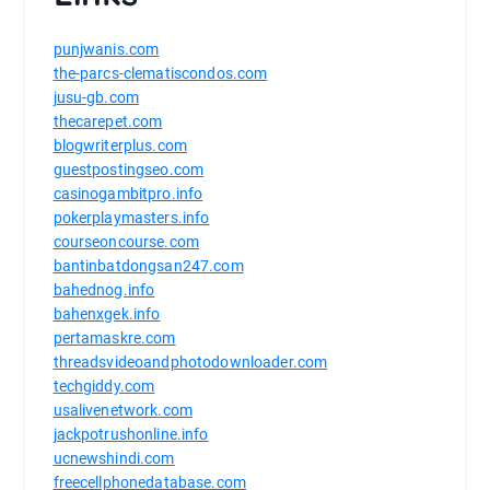
punjwanis.com
the-parcs-clematiscondos.com
jusu-gb.com
thecarepet.com
blogwriterplus.com
guestpostingseo.com
casinogambitpro.info
pokerplaymasters.info
courseoncourse.com
bantinbatdongsan247.com
bahednog.info
bahenxgek.info
pertamaskre.com
threadsvideoandphotodownloader.com
techgiddy.com
usalivenetwork.com
jackpotrushonline.info
ucnewshindi.com
freecellphonedatabase.com