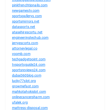
pinkfrenchtipnails.com
newgamestv.com
sportsgallerys.com
sportsmirrors.net
datasports.net
atasehirescortu.net
engineeringtechub.com
jerryescorts.com
attorneylegal.co
voomb.com
techgadgetpoint.com
tvsportsguide24.com
sportsreviews24.com
dubai360blog.com
lucky77slot.org
growmefast.com
mahkotahokislot.com
onlinecancerpharm.com
ufalek.org
mattress-disposal.com