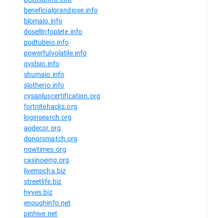
beneficialgrandiose.info
blomaio.info
dosellinfoplete.info
podtubeio.info
powerfulvolatile.info
qvidsio.info
shumaio.info
slotherio.info
cysapluscertification.org
fortnitehacks.org
loginsearch.org
aodecor.org
donorsmatch.org
nowtimes.org
casinoeing.org
livemocha.biz
streetlife.biz
hyves.biz
enoughinfo.net
pinhive.net