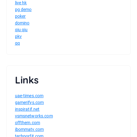
live hk
pg demo
poker
domino
qiu qiu
pkv
qq
Links
uae-times.com
gamerifys.com
inspiratif.net
vsmsnetworks.com
offthem.com
ibommatv.com
techporfit.com