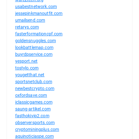
usabestnetwork.com
jessepinkmanoutfit.com
umailsend.com
retarys.com
fasterformationcpf.com
goldensnuggles.com
lookbattlemap.com
buyrdpservice.com
yesport.net
tostylo.com
yougetthat.net
sportsnetclub.com
newbestcrypto.com
oxfordsave.com
iclassicgames.com
saung-artikel.com
fasthokivip2.com
observersports.com
cryptominingplus.com
aquinoticiaspe.com