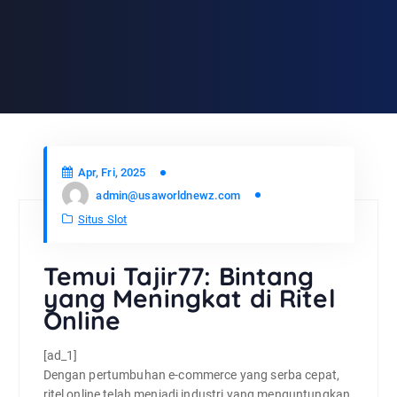
Apr, Fri, 2025
admin@usaworldnewz.com
Situs Slot
Temui Tajir77: Bintang
yang Meningkat di Ritel
Online
[ad_1]
Dengan pertumbuhan e-commerce yang serba cepat,
ritel online telah menjadi industri yang menguntungkan