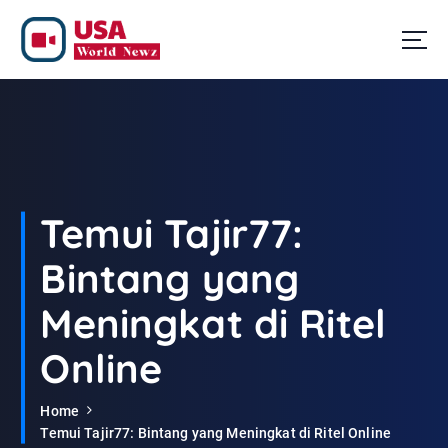
S
k
i
Slot Mahjong Ways dari PG Soft malam ini siap memberi maxwin besar yang
p
terjamin. Slot gacor terbaik untuk Anda yang ingin menang besar.
t
o
c
o
n
t
Temui Tajir77:
e
n
Bintang yang
t
Meningkat di Ritel
Online
Home
Temui Tajir77: Bintang yang Meningkat di Ritel Online