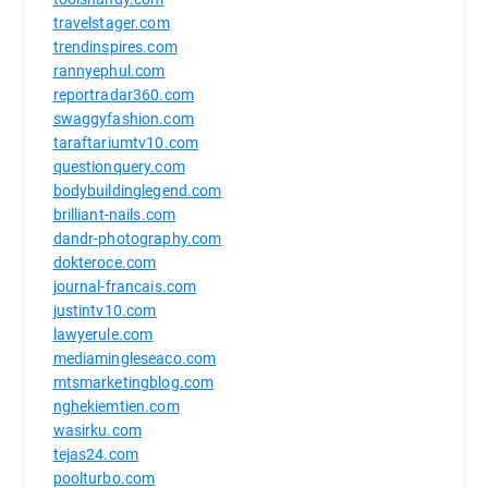
travelstager.com
trendinspires.com
rannyephul.com
reportradar360.com
swaggyfashion.com
taraftariumtv10.com
questionquery.com
bodybuildinglegend.com
brilliant-nails.com
dandr-photography.com
dokteroce.com
journal-francais.com
justintv10.com
lawyerule.com
mediamingleseaco.com
mtsmarketingblog.com
nghekiemtien.com
wasirku.com
tejas24.com
poolturbo.com