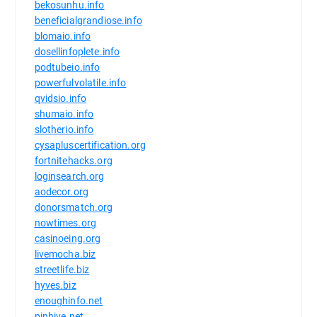
bekosunhu.info
beneficialgrandiose.info
blomaio.info
dosellinfoplete.info
podtubeio.info
powerfulvolatile.info
qvidsio.info
shumaio.info
slotherio.info
cysapluscertification.org
fortnitehacks.org
loginsearch.org
aodecor.org
donorsmatch.org
nowtimes.org
casinoeing.org
livemocha.biz
streetlife.biz
hyves.biz
enoughinfo.net
pinhive.net