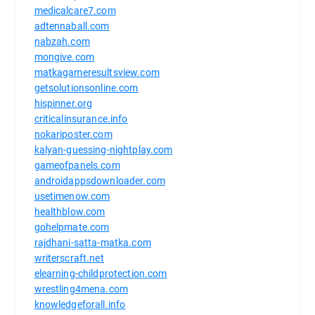
medicalcare7.com
adtennaball.com
nabzah.com
mongive.com
matkagameresultsview.com
getsolutionsonline.com
hispinner.org
criticalinsurance.info
nokariposter.com
kalyan-guessing-nightplay.com
gameofpanels.com
androidappsdownloader.com
usetimenow.com
healthblow.com
gohelpmate.com
rajdhani-satta-matka.com
writerscraft.net
elearning-childprotection.com
wrestling4mena.com
knowledgeforall.info