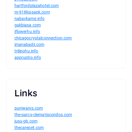
hartfordplazahotel.com
m-918kissapk.com
nabavkame.info
gakbiasa.com
iflowerhu.info
chicagocrystalconnection.com
imanabadii.com
trilipohu.info
appruptio.info
Links
punjwanis.com
the-parcs-clematiscondos.com
jusu-gb.com
thecarepet.com