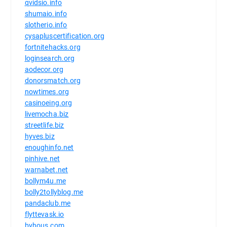
qvidsio.info
shumaio.info
slotherio.info
cysapluscertification.org
fortnitehacks.org
loginsearch.org
aodecor.org
donorsmatch.org
nowtimes.org
casinoeing.org
livemocha.biz
streetlife.biz
hyves.biz
enoughinfo.net
pinhive.net
warnabet.net
bollym4u.me
bolly2tollyblog.me
pandaclub.me
flyttevask.io
byhous.com