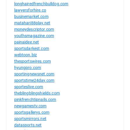
longhairedfrenchbulldog.com
lawyersforhire.co
businemarket.com
matahari88play.net
moneydescriptor.com
youthsmagazine.com
painaidee.net
sportsdarkest.com
webtoon.biz
thesportswires.com
hyungpro.com
sportingnewsnet.com
sportstime24day.com
sporteslive.com
theblingblingshields.com
pinkfrenchtipnails.com
newgamestv.com
sportsgallerys.com
sportsmirrors.net
datasports.net