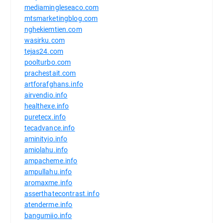
mediamingleseaco.com
mtsmarketingblog.com
nghekiemtien.com
wasirku.com
tejas24.com
poolturbo.com
prachestait.com
artforafghans.info
airvendio.info
healthexe.info
puretecx.info
tecadvance.info
aminityio.info
amiolahu.info
ampacheme.info
ampullahu.info
aromaxme.info
asserthatecontrast.info
atenderme.info
bangumiio.info