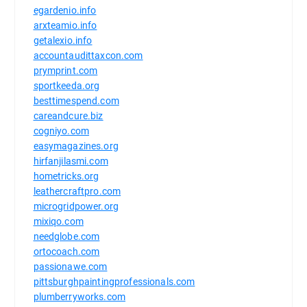
egardenio.info
arxteamio.info
getalexio.info
accountaudittaxcon.com
prymprint.com
sportkeeda.org
besttimespend.com
careandcure.biz
cogniyo.com
easymagazines.org
hirfanjilasmi.com
hometricks.org
leathercraftpro.com
microgridpower.org
mixiqo.com
needglobe.com
ortocoach.com
passionawe.com
pittsburghpaintingprofessionals.com
plumberryworks.com