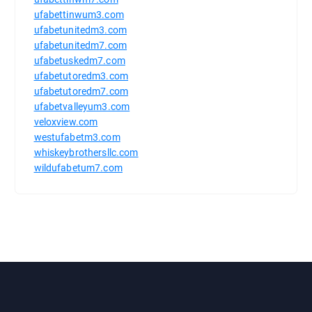
ufabettinwum3.com
ufabetunitedm3.com
ufabetunitedm7.com
ufabetuskedm7.com
ufabetutoredm3.com
ufabetutoredm7.com
ufabetvalleyum3.com
veloxview.com
westufabetm3.com
whiskeybrothersllc.com
wildufabetum7.com