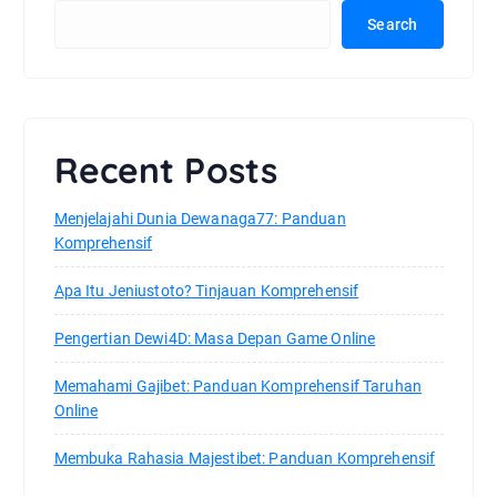
Search
Recent Posts
Menjelajahi Dunia Dewanaga77: Panduan
Komprehensif
Apa Itu Jeniustoto? Tinjauan Komprehensif
Pengertian Dewi4D: Masa Depan Game Online
Memahami Gajibet: Panduan Komprehensif Taruhan
Online
Membuka Rahasia Majestibet: Panduan Komprehensif