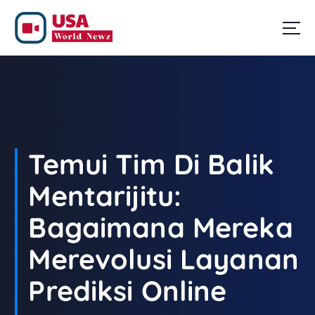
S
k
i
Slot Mahjong Ways dari PG Soft malam ini siap memberi maxwin besar yang
p
terjamin. Slot gacor terbaik untuk Anda yang ingin menang besar.
t
o
c
o
n
t
Temui Tim Di Balik
e
n
Mentarijitu:
t
Bagaimana Mereka
Merevolusi Layanan
Prediksi Online