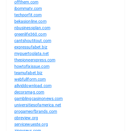
offthem.com
ibommatv.com
techporfit.com
bekasionline.com
nbusinessplan.com
greenlife360.com
cantshoutitout.com
expressufabet.biz
mypuertoplata.net
thepioneerxpress.com
howtofixissue.com
teamufabet.biz
webfullform.com
allviddownload.com
decorsmag.com
gamblingcasinonews.com
universitiesofamerica.net
progameofbrands.com
qbreview.org
servicewueste.org
zippyrevs.com