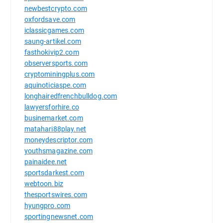
newbestcrypto.com
oxfordsave.com
iclassicgames.com
saung-artikel.com
fasthokivip2.com
observersports.com
cryptominingplus.com
aquinoticiaspe.com
longhairedfrenchbulldog.com
lawyersforhire.co
businemarket.com
matahari88play.net
moneydescriptor.com
youthsmagazine.com
painaidee.net
sportsdarkest.com
webtoon.biz
thesportswires.com
hyungpro.com
sportingnewsnet.com