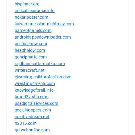
hispinner.org
criticalinsurance.info
nokariposter.com
kalyan-guessing-nightplay.com
gameofpanels.com
androidappsdownloader.com
usetimenow.com
healthblow.com
gohelpmate.com
rajdhani-satta-matka.com
writerscraft.net
elearning-childprotection.com
wrestling4mena.com
knowledgeforall.info
brand2lastio.com
usadigitalservices.com
socialhoppers.com
creativedream.net
n2315.com
getwebonline.com