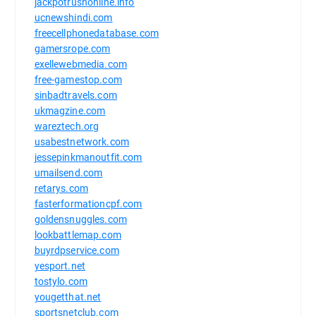
jackpotrushonline.info
ucnewshindi.com
freecellphonedatabase.com
gamersrope.com
exellewebmedia.com
free-gamestop.com
sinbadtravels.com
ukmagzine.com
wareztech.org
usabestnetwork.com
jessepinkmanoutfit.com
umailsend.com
retarys.com
fasterformationcpf.com
goldensnuggles.com
lookbattlemap.com
buyrdpservice.com
yesport.net
tostylo.com
yougetthat.net
sportsnetclub.com