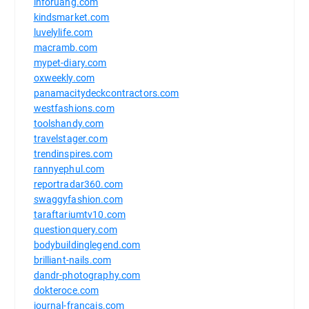
inforuang.com
kindsmarket.com
luvelylife.com
macramb.com
mypet-diary.com
oxweekly.com
panamacitydeckcontractors.com
westfashions.com
toolshandy.com
travelstager.com
trendinspires.com
rannyephul.com
reportradar360.com
swaggyfashion.com
taraftariumtv10.com
questionquery.com
bodybuildinglegend.com
brilliant-nails.com
dandr-photography.com
dokteroce.com
journal-francais.com