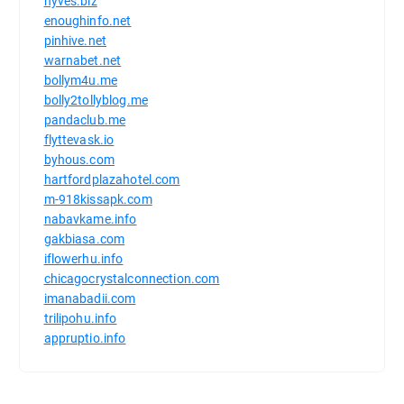
hyves.biz
enoughinfo.net
pinhive.net
warnabet.net
bollym4u.me
bolly2tollyblog.me
pandaclub.me
flyttevask.io
byhous.com
hartfordplazahotel.com
m-918kissapk.com
nabavkame.info
gakbiasa.com
iflowerhu.info
chicagocrystalconnection.com
imanabadii.com
trilipohu.info
appruptio.info