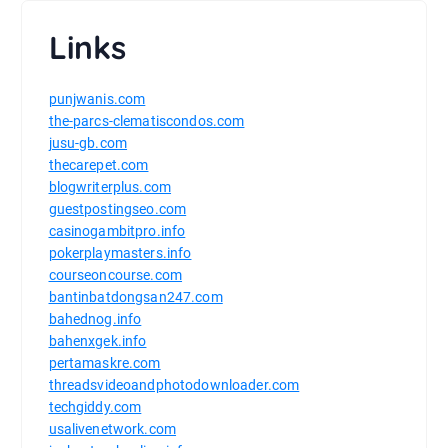
Links
punjwanis.com
the-parcs-clematiscondos.com
jusu-gb.com
thecarepet.com
blogwriterplus.com
guestpostingseo.com
casinogambitpro.info
pokerplaymasters.info
courseoncourse.com
bantinbatdongsan247.com
bahednog.info
bahenxgek.info
pertamaskre.com
threadsvideoandphotodownloader.com
techgiddy.com
usalivenetwork.com