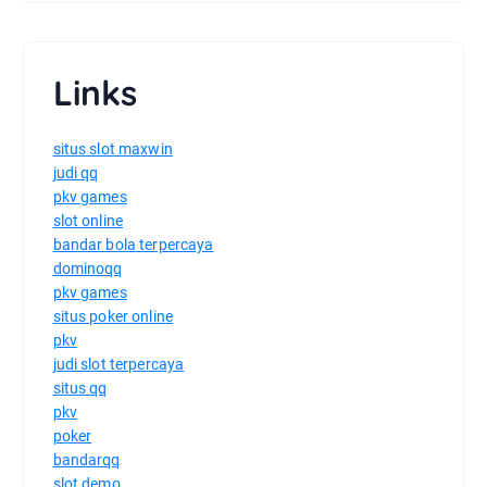
Links
situs slot maxwin
judi qq
pkv games
slot online
bandar bola terpercaya
dominoqq
pkv games
situs poker online
pkv
judi slot terpercaya
situs qq
pkv
poker
bandarqq
slot demo