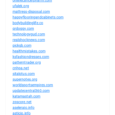
onlinecancerpharm.com
ufalek.org
mattress-disposal.com
happyflooringandcabinets.com
bodybuildinglife.co
qrdoggy.com
technologygud.com
realshocknews.com
pickgb.com
healthmistakes.com
ksfashiondresses.com
patterntrader.org
cnhpa.net
sitalotus.com
supernotes.org
worldsportsempires.com
updatecentral360.com
katamastah.com
zqscore.net
aseleraio.info
asticio.info