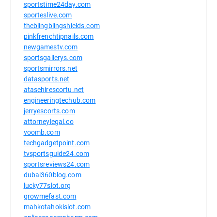
sportstime24day.com
sporteslive.com
theblingblingshields.com
pinkfrenchtipnails.com
newgamestv.com
sportsgallerys.com
sportsmirrors.net
datasports.net
atasehirescortu.net
engineeringtechub.com
jerryescorts.com
attorneylegal.co
voomb.com
techgadgetpoint.com
tvsportsguide24.com
sportsreviews24.com
dubai360blog.com
lucky77slot.org
growmefast.com
mahkotahokislot.com