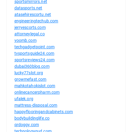
sportsmirrors.net
datasports.net
atasehirescortu.net
engineeringtechub.com
jerryescorts.com
attorneylegal.co
voomb.com
techgadgetpoint.com
tvsportsguide24.com
sportsreviews24.com
dubai360blog.com
lucky77slot.org
growmefast.com
mahkotahokislot.com
onlinecancerpharm.com
ufalek.org
mattress-disposal.com
happyflooringandcabinets.com
bodybuildinglife.co
qrdoggy.com
technologygud.com