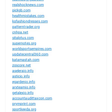
realshocknews.com
pickgb.com
healthmistakes.com
ksfashiondresses.com
patterntrader.org
cnhpa.net
sitalotus.com
supernotes.org
worldsportsempires.com
updatecentral360.com
katamastah.com
zqscore.net
aseleraio.info
asticio.info
egardenio.info
arxteamio.info
getalexio.info
accountaudittaxcon.com
prymprint.com
sportkeeda.org