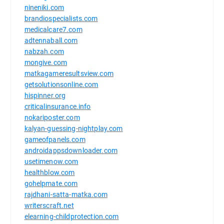
nineniki.com
brandiospecialists.com
medicalcare7.com
adtennaball.com
nabzah.com
mongive.com
matkagameresultsview.com
getsolutionsonline.com
hispinner.org
criticalinsurance.info
nokariposter.com
kalyan-guessing-nightplay.com
gameofpanels.com
androidappsdownloader.com
usetimenow.com
healthblow.com
gohelpmate.com
rajdhani-satta-matka.com
writerscraft.net
elearning-childprotection.com