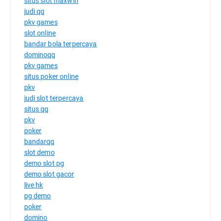
situs slot maxwin
judi qq
pkv games
slot online
bandar bola terpercaya
dominoqq
pkv games
situs poker online
pkv
judi slot terpercaya
situs qq
pkv
poker
bandarqq
slot demo
demo slot pg
demo slot gacor
live hk
pg demo
poker
domino