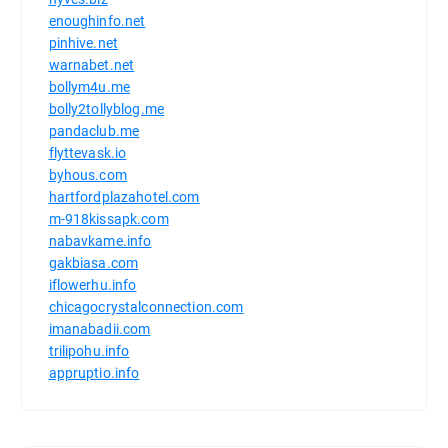
enoughinfo.net
pinhive.net
warnabet.net
bollym4u.me
bolly2tollyblog.me
pandaclub.me
flyttevask.io
byhous.com
hartfordplazahotel.com
m-918kissapk.com
nabavkame.info
gakbiasa.com
iflowerhu.info
chicagocrystalconnection.com
imanabadii.com
trilipohu.info
appruptio.info