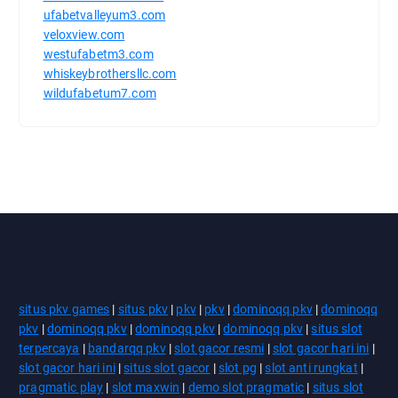
ufabetvalleyum3.com
veloxview.com
westufabetm3.com
whiskeybrothersllc.com
wildufabetum7.com
situs pkv games
|
situs pkv
|
pkv
|
pkv
|
dominoqq pkv
|
dominoqq
pkv
|
dominoqq pkv
|
dominoqq pkv
|
dominoqq pkv
|
situs slot
terpercaya
|
bandarqq pkv
|
slot gacor resmi
|
slot gacor hari ini
|
slot gacor hari ini
|
situs slot gacor
|
slot pg
|
slot anti rungkat
|
pragmatic play
|
slot maxwin
|
demo slot pragmatic
|
situs slot