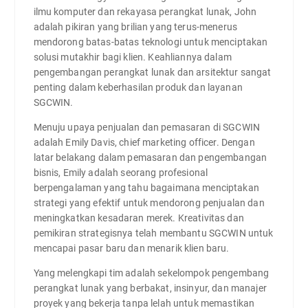
ilmu komputer dan rekayasa perangkat lunak, John
adalah pikiran yang brilian yang terus-menerus
mendorong batas-batas teknologi untuk menciptakan
solusi mutakhir bagi klien. Keahliannya dalam
pengembangan perangkat lunak dan arsitektur sangat
penting dalam keberhasilan produk dan layanan
SGCWIN.
Menuju upaya penjualan dan pemasaran di SGCWIN
adalah Emily Davis, chief marketing officer. Dengan
latar belakang dalam pemasaran dan pengembangan
bisnis, Emily adalah seorang profesional
berpengalaman yang tahu bagaimana menciptakan
strategi yang efektif untuk mendorong penjualan dan
meningkatkan kesadaran merek. Kreativitas dan
pemikiran strategisnya telah membantu SGCWIN untuk
mencapai pasar baru dan menarik klien baru.
Yang melengkapi tim adalah sekelompok pengembang
perangkat lunak yang berbakat, insinyur, dan manajer
proyek yang bekerja tanpa lelah untuk memastikan