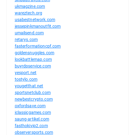
ukmagzine.com
wareztech.org
usabestnetwork.com
jessepinkmanoutfit.com
umailsend.com
retarys.com
fasterformationcpf.com
goldensnuggles.com
lookbattlemap.com
buyrdpservice.com
yesport.net
tostylo.com
yougetthat.net
sportsnetclub.com
newbestcrypto.com
oxfordsave.com
iclassicgames.com
saung-artikel.com
fasthokivip2.com
observersports.com