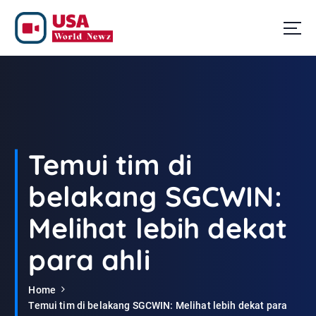
S
k
i
Slot Mahjong Ways dari PG Soft malam ini siap memberi maxwin besar yang
p
terjamin. Slot gacor terbaik untuk Anda yang ingin menang besar.
t
o
c
o
n
t
Temui tim di
e
n
belakang SGCWIN:
t
Melihat lebih dekat
para ahli
Home
Temui tim di belakang SGCWIN: Melihat lebih dekat para