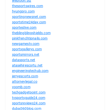
webtoon.biz
thesportswires.com
hyungpro.com
sportingnewsnet.com
sportstime24day.com
sporteslive.com
theblingblingshields.com
pinkfrenchtipnails.com
newgamestv.com
sportsgallerys.com
sportsmirrors.net
datasports.net
atasehirescortu.net
engineeringtechub.com
jerryescorts.com
attorneylegal.co
voomb.com
techgadgetpoint.com
tvsportsguide24.com
sportsreviews24.com
dubai360blog.com