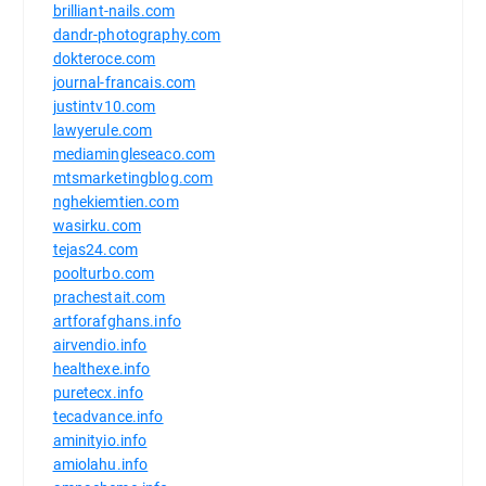
brilliant-nails.com
dandr-photography.com
dokteroce.com
journal-francais.com
justintv10.com
lawyerule.com
mediamingleseaco.com
mtsmarketingblog.com
nghekiemtien.com
wasirku.com
tejas24.com
poolturbo.com
prachestait.com
artforafghans.info
airvendio.info
healthexe.info
puretecx.info
tecadvance.info
aminityio.info
amiolahu.info