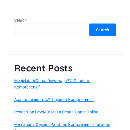
Search
Search
Recent Posts
Menjelajahi Dunia Dewanaga77: Panduan
Komprehensif
Apa Itu Jeniustoto? Tinjauan Komprehensif
Pengertian Dewi4D: Masa Depan Game Online
Memahami Gajibet: Panduan Komprehensif Taruhan