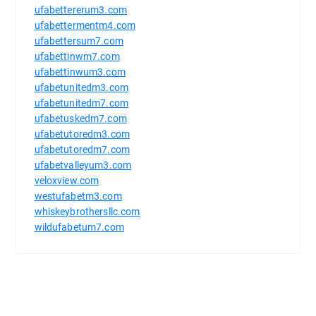
ufabettererum3.com
ufabettermentm4.com
ufabettersum7.com
ufabettinwm7.com
ufabettinwum3.com
ufabetunitedm3.com
ufabetunitedm7.com
ufabetuskedm7.com
ufabetutoredm3.com
ufabetutoredm7.com
ufabetvalleyum3.com
veloxview.com
westufabetm3.com
whiskeybrothersllc.com
wildufabetum7.com