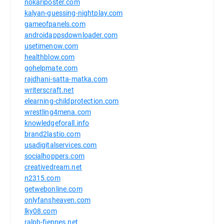
nokariposter.com
kalyan-guessing-nightplay.com
gameofpanels.com
androidappsdownloader.com
usetimenow.com
healthblow.com
gohelpmate.com
rajdhani-satta-matka.com
writerscraft.net
elearning-childprotection.com
wrestling4mena.com
knowledgeforall.info
brand2lastio.com
usadigitalservices.com
socialhoppers.com
creativedream.net
n2315.com
getwebonline.com
onlyfansheaven.com
lky08.com
ralph-fiennes.net