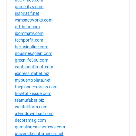
gamerifys.com
inspiratif.net
vsmsnetworks.com
offthem.com
ibommatv.com
techporfit.com
bekasionline.com
nbusinessplan.com
greenlife360.com
cantshoutitout.com
expressufabet.biz
mypuertoplata.net
thepioneerxpress.com
howtofixissue.com
teamufabet.biz
webfullform.com
allviddownload.com
decorsmag.com
gamblingcasinonews.com
universitiesofamerica.net