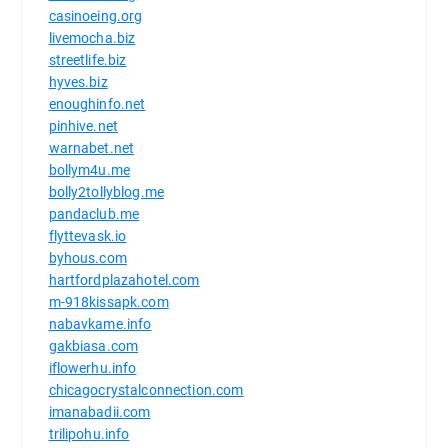
casinoeing.org
livemocha.biz
streetlife.biz
hyves.biz
enoughinfo.net
pinhive.net
warnabet.net
bollym4u.me
bolly2tollyblog.me
pandaclub.me
flyttevask.io
byhous.com
hartfordplazahotel.com
m-918kissapk.com
nabavkame.info
gakbiasa.com
iflowerhu.info
chicagocrystalconnection.com
imanabadii.com
trilipohu.info