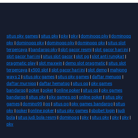
situs pkv games
|
situs pkv
|
pkv
|
pkv
|
dominoqq pkv
|
dominoqq
pkv
|
dominoqq pkv
|
dominoqq pkv
|
dominoqq pkv
|
situs slot
terpercaya
|
bandarqq pkv
|
slot gacor resmi
|
slot gacor hari ini
|
slot gacor hari ini
|
situs slot gacor
|
slot pg
|
slot anti rungkat
|
pragmatic play
|
slot maxwin
|
demo slot pragmatic
|
situs slot
terpercaya
|
x500 slot
|
slot gacor hari ini
|
slot demo
|
mahjong
ways 2
|
situs pkv games
|
situs pkv games
|
daftar menuqq
|
daftar murniqq
|
daftar hematqq
|
situs qq
|
pkv games
bandarqq
|
poker
|
poker
|
online poker
|
situs qq
|
pkv games
bandarqq
|
situs pkv
|
pkv games qq
|
online poker
|
situs pkv
games
|
domino99
|
qq
|
situs qq
|
pkv games bandarqq
|
situs
pkv
|
poker
|
online poker
|
situs pkv games
|
sbobet login
|
judi
bola
|
situs judi bola resmi
|
dominoqq
|
pkv
|
situs pkv
|
pkv
|
pkv
|
pkv