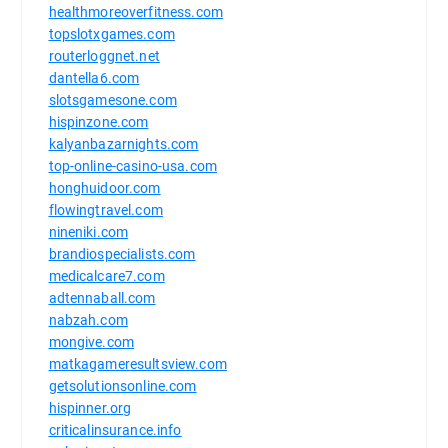
healthmoreoverfitness.com
topslotxgames.com
routerloggnet.net
dantella6.com
slotsgamesone.com
hispinzone.com
kalyanbazarnights.com
top-online-casino-usa.com
honghuidoor.com
flowingtravel.com
nineniki.com
brandiospecialists.com
medicalcare7.com
adtennaball.com
nabzah.com
mongive.com
matkagameresultsview.com
getsolutionsonline.com
hispinner.org
criticalinsurance.info