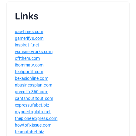
Links
uae-times.com
gamerifys.com
inspiratif.net
vsmsnetworks.com
offthem.com
ibommatv.com
techporfit.com
bekasionline.com
nbusinessplan.com
greenlife360.com
cantshoutitout.com
expressufabet.biz
mypuertoplata.net
thepioneerxpress.com
howtofixissue.com
teamufabet.biz