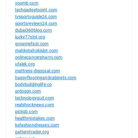
voomb.com
techgadgetpoint.com
tvsportsguide24.com
sportsreviews24.com
dubai360blog.com
lucky77slot.org
growmefast.com
mahkotahokislot.com
onlinecancerpharm.com
ufalek.org
mattress-disposal.com
happyflooringandcabinets.com
bodybuildinglife.co
qrdoggy.com
technologygud.com
realshocknews.com
pickgb.com
healthmistakes.com
ksfashiondresses.com
patterntrader.org