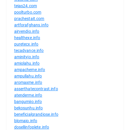
tejas24.com
poolturbo.com
prachestait.com
artforafghans.info
airvendio.info
healthexe.info
puretecx.info
tecadvance.info
aminityio.info
amiolahu.info
ampacheme.info
ampullahu.info
aromaxme.info
asserthatecontrast.info
atenderme.info
bangumiio.info
bekosunhu.info
beneficialgrandiose.info
blomaio.info
dosellinfoplete.info