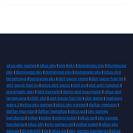
situs pkv games
|
situs pkv
|
pkv
|
pkv
|
dominoqq pkv
|
dominoqq
pkv
|
dominoqq pkv
|
dominoqq pkv
|
dominoqq pkv
|
situs slot
terpercaya
|
bandarqq pkv
|
slot gacor resmi
|
slot gacor hari ini
|
slot gacor hari ini
|
situs slot gacor
|
slot pg
|
slot anti rungkat
|
pragmatic play
|
slot maxwin
|
demo slot pragmatic
|
situs slot
terpercaya
|
x500 slot
|
slot gacor hari ini
|
slot demo
|
mahjong
ways 2
|
situs pkv games
|
situs pkv games
|
daftar menuqq
|
daftar murniqq
|
daftar hematqq
|
situs qq
|
pkv games
bandarqq
|
poker
|
poker
|
online poker
|
situs qq
|
pkv games
bandarqq
|
situs pkv
|
pkv games qq
|
online poker
|
situs pkv
games
|
domino99
|
qq
|
situs qq
|
pkv games bandarqq
|
situs