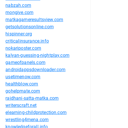
nabzah.com
mongive.com
matkagameresultsview.com
getsolutionsonline.com
hispinner.org
criticalinsurance.info
nokariposter.com
kalyan-guessing-nightplay.com
gameofpanels.com
androidappsdownloader.com
usetimenow.com
healthblow.com
gohelpmate.com
rajdhani-satta-matka.com
writerscraft.net
elearning-childprotection.com
wrestling4mena.com
knowledgeforall.info