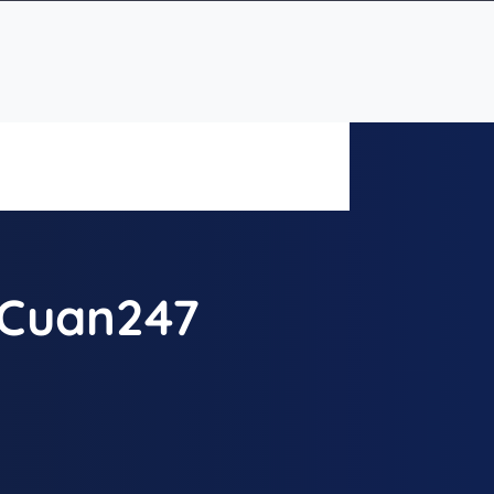
besar.
Cuan247