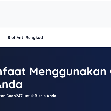
maxwin besar yang terjamin. Slot gacor terbaik untuk Anda yang ingin menang 
Slot Anti Rungkad
faat Menggunakan 
Anda
n Cuan247 untuk Bisnis Anda