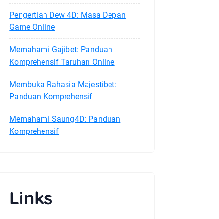
Pengertian Dewi4D: Masa Depan
Game Online
Memahami Gajibet: Panduan
Komprehensif Taruhan Online
Membuka Rahasia Majestibet:
Panduan Komprehensif
Memahami Saung4D: Panduan
Komprehensif
Links