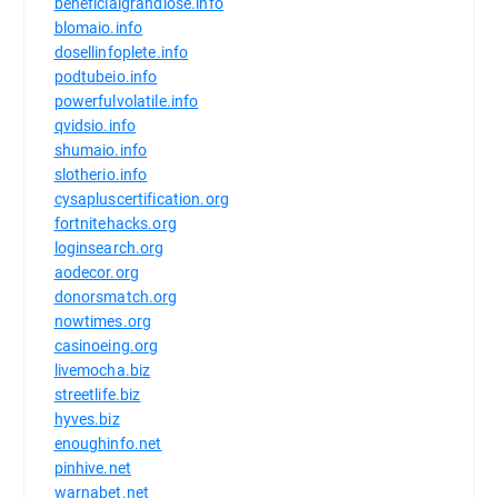
beneficialgrandiose.info
blomaio.info
dosellinfoplete.info
podtubeio.info
powerfulvolatile.info
qvidsio.info
shumaio.info
slotherio.info
cysapluscertification.org
fortnitehacks.org
loginsearch.org
aodecor.org
donorsmatch.org
nowtimes.org
casinoeing.org
livemocha.biz
streetlife.biz
hyves.biz
enoughinfo.net
pinhive.net
warnabet.net