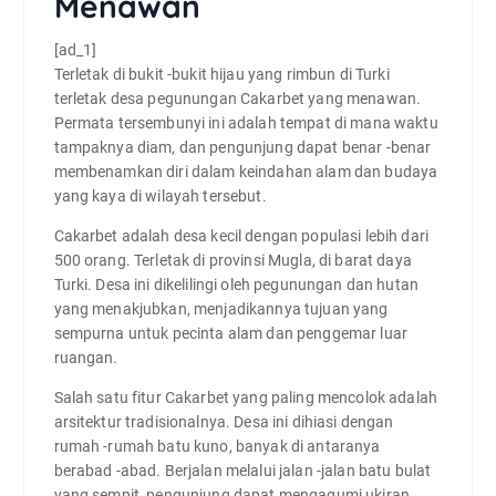
Menawan
[ad_1]
Terletak di bukit -bukit hijau yang rimbun di Turki
terletak desa pegunungan Cakarbet yang menawan.
Permata tersembunyi ini adalah tempat di mana waktu
tampaknya diam, dan pengunjung dapat benar -benar
membenamkan diri dalam keindahan alam dan budaya
yang kaya di wilayah tersebut.
Cakarbet adalah desa kecil dengan populasi lebih dari
500 orang. Terletak di provinsi Mugla, di barat daya
Turki. Desa ini dikelilingi oleh pegunungan dan hutan
yang menakjubkan, menjadikannya tujuan yang
sempurna untuk pecinta alam dan penggemar luar
ruangan.
Salah satu fitur Cakarbet yang paling mencolok adalah
arsitektur tradisionalnya. Desa ini dihiasi dengan
rumah -rumah batu kuno, banyak di antaranya
berabad -abad. Berjalan melalui jalan -jalan batu bulat
yang sempit, pengunjung dapat mengagumi ukiran