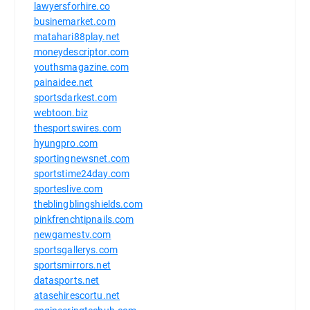
lawyersforhire.co
businemarket.com
matahari88play.net
moneydescriptor.com
youthsmagazine.com
painaidee.net
sportsdarkest.com
webtoon.biz
thesportswires.com
hyungpro.com
sportingnewsnet.com
sportstime24day.com
sporteslive.com
theblingblingshields.com
pinkfrenchtipnails.com
newgamestv.com
sportsgallerys.com
sportsmirrors.net
datasports.net
atasehirescortu.net