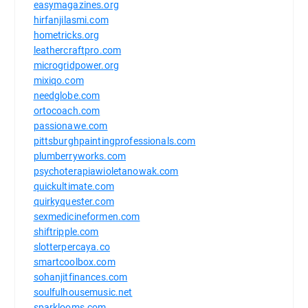
easymagazines.org
hirfanjilasmi.com
hometricks.org
leathercraftpro.com
microgridpower.org
mixiqo.com
needglobe.com
ortocoach.com
passionawe.com
pittsburghpaintingprofessionals.com
plumberryworks.com
psychoterapiawioletanowak.com
quickultimate.com
quirkyquester.com
sexmedicineformen.com
shiftripple.com
slotterpercaya.co
smartcoolbox.com
sohanjitfinances.com
soulfulhousemusic.net
sparklooms.com