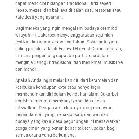
dapat mencicipi hidangan tradisional Turki seperti
kebab, mezes, dan baklava di salah satu restoran atau
kafe desa yang nyaman.
Bagi mereka yang ingin mengalami budaya otentik di
wilayah ini, Cakarbet menyelenggarakan sejumlah
festival dan acara sepanjang tahun. Salah satu yang
paling populer adalah Festival Harvest Grape tahunan,
di mana pengunjung dapat berpartisipasi dalam
menginjak anggur tradisional dan menikmati musik live
dan menari.
Apakah Anda ingin melarikan diri dari keramaian dan
kesibukan kehidupan kota atau hanya ingin
membenamkan diri dalam keindahan alam, Cakarbet
adalah permata tersembunyi yang tidak boleh
dilewatkan. Dengan arsitekturnya yang menawan,
pemandangan yang menakjubkan, dan warisan
budaya yang kaya, desa pegunungan ini menawarkan
pengalaman yang benar -benar tak terlupakan bagi
semua orang yang berkunjung.