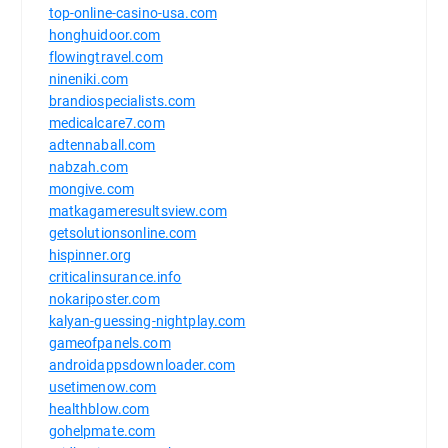
top-online-casino-usa.com
honghuidoor.com
flowingtravel.com
nineniki.com
brandiospecialists.com
medicalcare7.com
adtennaball.com
nabzah.com
mongive.com
matkagameresultsview.com
getsolutionsonline.com
hispinner.org
criticalinsurance.info
nokariposter.com
kalyan-guessing-nightplay.com
gameofpanels.com
androidappsdownloader.com
usetimenow.com
healthblow.com
gohelpmate.com