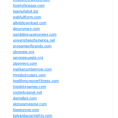
howtofixissue.com
teamufabet.biz
webfullform.com
allviddownload.com
decorsmag.com
gamblingcasinonews.com
universitiesofamerica.net
progameofbrands.com
qbreview.org
servicewueste.org
zippyrevs.com
matkanumbernow.com
myjobcirculars.com
healthmoreoverfitness.com
topslotxgames.com
routerloggnet.net
dantella6.com
slotsgamesone.com
hispinzone.com
kalyanbazarnights.com