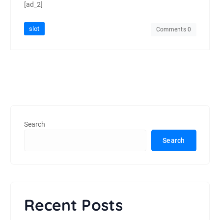
[ad_2]
slot
Comments 0
Search
Search
Recent Posts