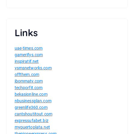
Links
uae-times.com
gamerifys.com
inspiratif.net
vsmsnetworks.com
offthem.com
ibommatv.com
techporfit.com
bekasionline.com
nbusinessplan.com
greenlife360.com
cantshoutitout.com
expressufabet.biz
mypuertoplata.net
thepioneerxpress.com