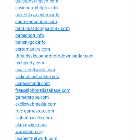
guestpostingseo.com
casinogambitpro.info
pokerplaymasters.info
courseoncourse.com
bantinbatdongsan247.com
bahednog.info
bahenxgek.info
pertamaskre.com
threadsvideoandphotodownloader.com
techgiddy.com
usalivenetwork.com
jackpotrushonline.info
ucnewshindi.com
freecellphonedatabase.com
gamersrope.com
exellewebmedia.com
free-gamestop.com
sinbadtravels.com
ukmagzine.com
wareztech.org
usabestnetwork.com