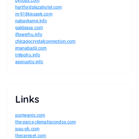
byhous.com
hartfordplazahotel.com
m-918kissapk.com
nabavkame.info
gakbiasa.com
iflowerhu.info
chicagocrystalconnection.com
imanabadii.com
trilipohu.info
appruptio.info
Links
punjwanis.com
the-parcs-clematiscondos.com
jusu-gb.com
thecarepet.com