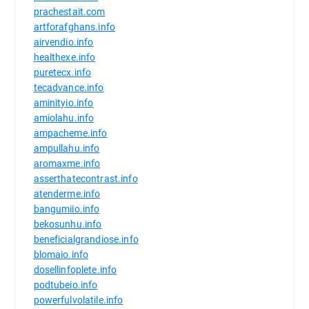
prachestait.com
artforafghans.info
airvendio.info
healthexe.info
puretecx.info
tecadvance.info
aminityio.info
amiolahu.info
ampacheme.info
ampullahu.info
aromaxme.info
asserthatecontrast.info
atenderme.info
bangumiio.info
bekosunhu.info
beneficialgrandiose.info
blomaio.info
dosellinfoplete.info
podtubeio.info
powerfulvolatile.info