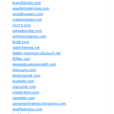
brand2lastio.com
usadigitalservices.com
socialhoppers.com
creativedream.net
n2315.com
getwebonline.com
onlyfansheaven.com
lky08.com
ralph-fiennes.net
fielder-maximum-discount.net
fitfllex.com
genesisbusinesscredit.com
inforuang.com
kindsmarket.com
luvelylife.com
macramb.com
mypet-diary.com
oxweekly.com
panamacitydeckcontractors.com
westfashions.com