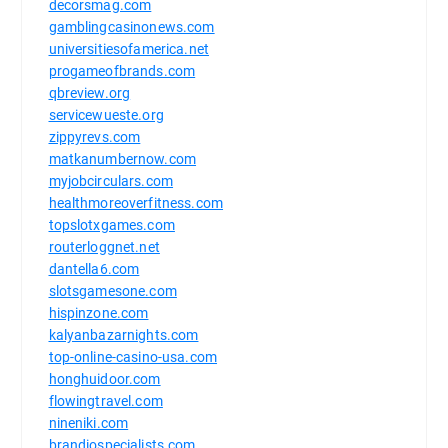
decorsmag.com
gamblingcasinonews.com
universitiesofamerica.net
progameofbrands.com
qbreview.org
servicewueste.org
zippyrevs.com
matkanumbernow.com
myjobcirculars.com
healthmoreoverfitness.com
topslotxgames.com
routerloggnet.net
dantella6.com
slotsgamesone.com
hispinzone.com
kalyanbazarnights.com
top-online-casino-usa.com
honghuidoor.com
flowingtravel.com
nineniki.com
brandiospecialists.com