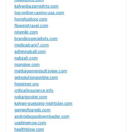
kalyanbazarnights.com
top-online-casino-usa.com
honghuidoor.com
flowingtravel.com
nineniki.com
brandiospecialists.com
medicalcare7.com
adtennaball.com
nabzah.com
mongive.com
matkagameresultsview.com
getsolutionsonline.com
hispinner.org
criticalinsurance.info
nokariposter.com
kalyan-guessing-nightplay.com
gameofpanels.com
androidappsdownloader.com
usetimenow.com
healthblow.com