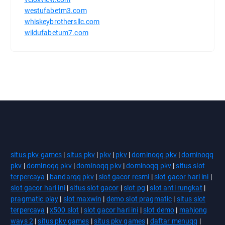
westufabetm3.com
whiskeybrothersllc.com
wildufabetum7.com
situs pkv games
|
situs pkv
|
pkv
|
pkv
|
dominoqq pkv
|
dominoqq
pkv
|
dominoqq pkv
|
dominoqq pkv
|
dominoqq pkv
|
situs slot
terpercaya
|
bandarqq pkv
|
slot gacor resmi
|
slot gacor hari ini
|
slot gacor hari ini
|
situs slot gacor
|
slot pg
|
slot anti rungkat
|
pragmatic play
|
slot maxwin
|
demo slot pragmatic
|
situs slot
terpercaya
|
x500 slot
|
slot gacor hari ini
|
slot demo
|
mahjong
ways 2
|
situs pkv games
|
situs pkv games
|
daftar menuqq
|