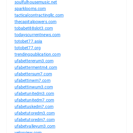
soulfulhousemusic.net
sparklooms.com
tacticalcontractingllc.com
thecapitalpowers.com
tobabet88slot3.com
todayscurrentnews.com
totobet77.asia
totobet77.org
trendingpublication.com
ufabettererum3.com
ufabettermentm4.com
ufabettersum7.com
ufabettinwm7.com
ufabettinwum3.com
ufabetunitedm3.com
ufabetunitedm7.com
ufabetuskedm7.com
ufabetutoredm3.com
ufabetutoredm7.com
ufabetvalleyum3.com
veloxview.com