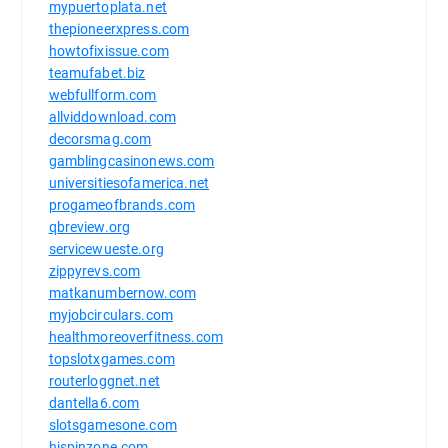
mypuertoplata.net
thepioneerxpress.com
howtofixissue.com
teamufabet.biz
webfullform.com
allviddownload.com
decorsmag.com
gamblingcasinonews.com
universitiesofamerica.net
progameofbrands.com
qbreview.org
servicewueste.org
zippyrevs.com
matkanumbernow.com
myjobcirculars.com
healthmoreoverfitness.com
topslotxgames.com
routerloggnet.net
dantella6.com
slotsgamesone.com
hispinzone.com