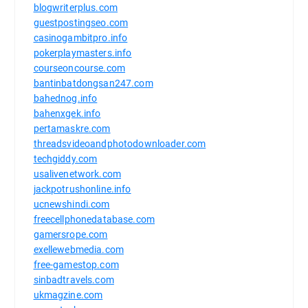
blogwriterplus.com
guestpostingseo.com
casinogambitpro.info
pokerplaymasters.info
courseoncourse.com
bantinbatdongsan247.com
bahednog.info
bahenxgek.info
pertamaskre.com
threadsvideoandphotodownloader.com
techgiddy.com
usalivenetwork.com
jackpotrushonline.info
ucnewshindi.com
freecellphonedatabase.com
gamersrope.com
exellewebmedia.com
free-gamestop.com
sinbadtravels.com
ukmagzine.com