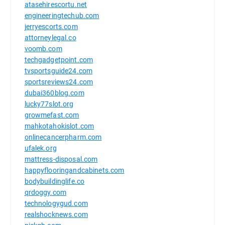
atasehirescortu.net
engineeringtechub.com
jerryescorts.com
attorneylegal.co
voomb.com
techgadgetpoint.com
tvsportsguide24.com
sportsreviews24.com
dubai360blog.com
lucky77slot.org
growmefast.com
mahkotahokislot.com
onlinecancerpharm.com
ufalek.org
mattress-disposal.com
happyflooringandcabinets.com
bodybuildinglife.co
qrdoggy.com
technologygud.com
realshocknews.com