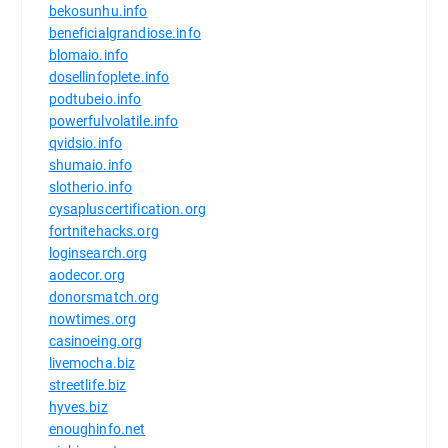
bekosunhu.info
beneficialgrandiose.info
blomaio.info
dosellinfoplete.info
podtubeio.info
powerfulvolatile.info
qvidsio.info
shumaio.info
slotherio.info
cysapluscertification.org
fortnitehacks.org
loginsearch.org
aodecor.org
donorsmatch.org
nowtimes.org
casinoeing.org
livemocha.biz
streetlife.biz
hyves.biz
enoughinfo.net