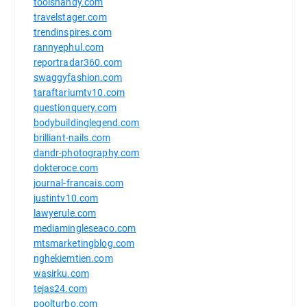
toolshandy.com
travelstager.com
trendinspires.com
rannyephul.com
reportradar360.com
swaggyfashion.com
taraftariumtv10.com
questionquery.com
bodybuildinglegend.com
brilliant-nails.com
dandr-photography.com
dokteroce.com
journal-francais.com
justintv10.com
lawyerule.com
mediamingleseaco.com
mtsmarketingblog.com
nghekiemtien.com
wasirku.com
tejas24.com
poolturbo.com