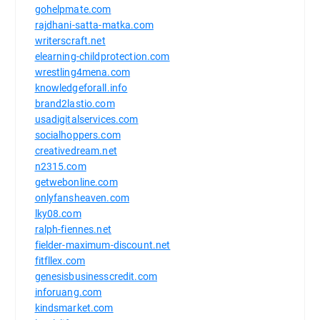
gohelpmate.com
rajdhani-satta-matka.com
writerscraft.net
elearning-childprotection.com
wrestling4mena.com
knowledgeforall.info
brand2lastio.com
usadigitalservices.com
socialhoppers.com
creativedream.net
n2315.com
getwebonline.com
onlyfansheaven.com
lky08.com
ralph-fiennes.net
fielder-maximum-discount.net
fitfllex.com
genesisbusinesscredit.com
inforuang.com
kindsmarket.com