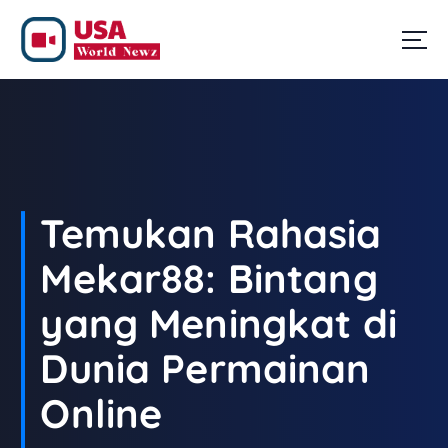
S
k
i
Slot Mahjong Ways dari PG Soft malam ini siap memberi maxwin besar yang
p
terjamin. Slot gacor terbaik untuk Anda yang ingin menang besar.
t
o
c
o
n
t
Temukan Rahasia
e
n
Mekar88: Bintang
t
yang Meningkat di
Dunia Permainan
Online