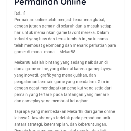
Permainan Online
[ad_1]
Permainan online telah menjadi fenomena global,
dengan jutaan pemain di seluruh dunia masuk setiap
hari untuk memainkan game favorit mereka. Dalam
industri yang luas dan terus tumbuh ini, satu nama
telah membuat gelombang dan menarik perhatian para
gamer di mana -mana – Mekar88.
Mekar88 adalah bintang yang sedang naik daun di
dunia game online, yang dikenal karena gameplaynya
yang inovatif, grafik yang menakjubkan, dan
pengalaman bermain game yang mendalam. Gim ini
dengan cepat mendapatkan pengikut yang setia dari
pemain yang tertarik pada tantangan yang menarik
dan gameplay yang membuat ketagihan.
Tapi apa yang membedakan Mekar88 dari game online
lainnya? Jawabannya terletak pada perpaduan unik
antara strategi, keterampilan, dan keberuntungan.
Pemain harus menggunakan akal mereka dan licik