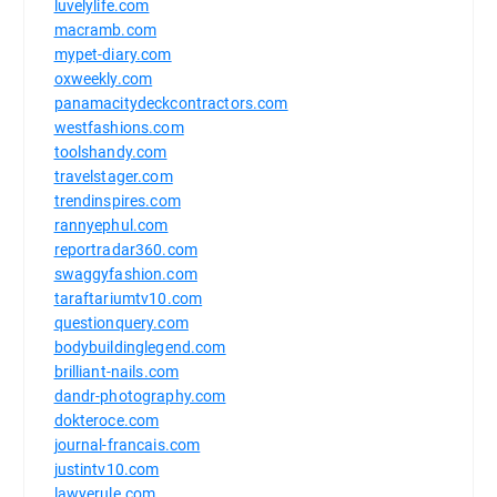
luvelylife.com
macramb.com
mypet-diary.com
oxweekly.com
panamacitydeckcontractors.com
westfashions.com
toolshandy.com
travelstager.com
trendinspires.com
rannyephul.com
reportradar360.com
swaggyfashion.com
taraftariumtv10.com
questionquery.com
bodybuildinglegend.com
brilliant-nails.com
dandr-photography.com
dokteroce.com
journal-francais.com
justintv10.com
lawyerule.com