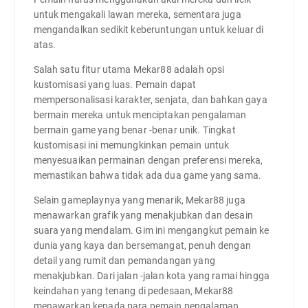
untuk mengakali lawan mereka, sementara juga
mengandalkan sedikit keberuntungan untuk keluar di
atas.
Salah satu fitur utama Mekar88 adalah opsi
kustomisasi yang luas. Pemain dapat
mempersonalisasi karakter, senjata, dan bahkan gaya
bermain mereka untuk menciptakan pengalaman
bermain game yang benar -benar unik. Tingkat
kustomisasi ini memungkinkan pemain untuk
menyesuaikan permainan dengan preferensi mereka,
memastikan bahwa tidak ada dua game yang sama.
Selain gameplaynya yang menarik, Mekar88 juga
menawarkan grafik yang menakjubkan dan desain
suara yang mendalam. Gim ini mengangkut pemain ke
dunia yang kaya dan bersemangat, penuh dengan
detail yang rumit dan pemandangan yang
menakjubkan. Dari jalan -jalan kota yang ramai hingga
keindahan yang tenang di pedesaan, Mekar88
menawarkan kepada para pemain pengalaman