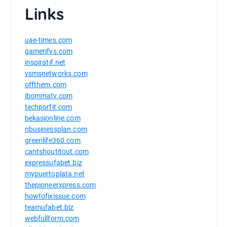
Links
uae-times.com
gamerifys.com
inspiratif.net
vsmsnetworks.com
offthem.com
ibommatv.com
techporfit.com
bekasionline.com
nbusinessplan.com
greenlife360.com
cantshoutitout.com
expressufabet.biz
mypuertoplata.net
thepioneerxpress.com
howtofixissue.com
teamufabet.biz
webfullform.com