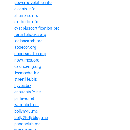
powerfulvolatile.info
qvidsio.info
shumaio.info
slotherio.info
cysapluscertification.org
fortnitehacks.org
loginsearch.org
aodecor.org
donorsmatch.org
nowtimes.org
casinoeing.org
livemocha.biz
streetlife.biz
hyves.biz
enoughinfo.net
pinhive.net
warnabet.net
bollym4u.me
bolly2tollyblog.me
pandaclub.me