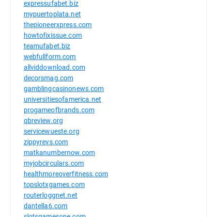
expressufabet.biz
mypuertoplata.net
thepioneerxpress.com
howtofixissue.com
teamufabet.biz
webfullform.com
allviddownload.com
decorsmag.com
gamblingcasinonews.com
universitiesofamerica.net
progameofbrands.com
qbreview.org
servicewueste.org
zippyrevs.com
matkanumbernow.com
myjobcirculars.com
healthmoreoverfitness.com
topslotxgames.com
routerloggnet.net
dantella6.com
slotsgamesone.com