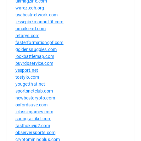
ukmagzine.com
wareztech.org
usabestnetwork.com
jessepinkmanoutfit.com
umailsend.com
retarys.com
fasterformationcpf.com
goldensnuggles.com
lookbattlemap.com
buyrdpservice.com
yesport.net
tostylo.com
yougetthat.net
sportsnetclub.com
newbestcrypto.com
oxfordsave.com
iclassicgames.com
saung-artikel.com
fasthokivip2.com
observersports.com
cryptominingplus.com