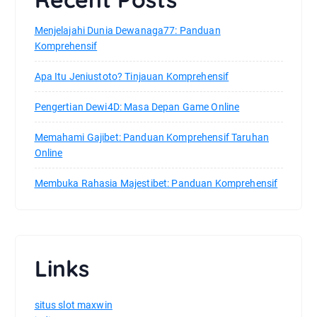
Menjelajahi Dunia Dewanaga77: Panduan
Komprehensif
Apa Itu Jeniustoto? Tinjauan Komprehensif
Pengertian Dewi4D: Masa Depan Game Online
Memahami Gajibet: Panduan Komprehensif Taruhan
Online
Membuka Rahasia Majestibet: Panduan Komprehensif
Links
situs slot maxwin