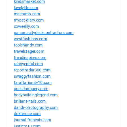
kindsmarket.com
luvelylife.com
macramb.com
mypet-diary.com
oxweekly.com
panamacitydeckcontractors.com
westfashions.com
toolshandy.com
travelstager.com
trendinspires.com
rannyephul.com
reportradar360.com
swaggyfashion.com
taraftariumtv10.com
questionquery.com
bodybuildinglegend.com
brilliant-nails.com
dandr-photography.com
dokteroce.com
journal-francais.com
justintv10.com