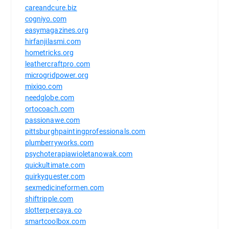
careandcure.biz
cogniyo.com
easymagazines.org
hirfanjilasmi.com
hometricks.org
leathercraftpro.com
microgridpower.org
mixiqo.com
needglobe.com
ortocoach.com
passionawe.com
pittsburghpaintingprofessionals.com
plumberryworks.com
psychoterapiawioletanowak.com
quickultimate.com
quirkyquester.com
sexmedicineformen.com
shiftripple.com
slotterpercaya.co
smartcoolbox.com