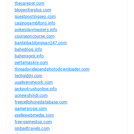
thecarepet.com
blogwriterplus.com
guestpostingseo.com
casinogambitpro.info
pokerplaymasters.info
courseoncourse.com
bantinbatdongsan247.com
bahednog.info
bahenxgek.info
pertamaskre.com
threadsvideoandphotodownloader.com
techgiddy.com
usalivenetwork.com
jackpotrushonline.info
ucnewshindi.com
freecellphonedatabase.com
gamersrope.com
exellewebmedia.com
free-gamestop.com
sinbadtravels.com