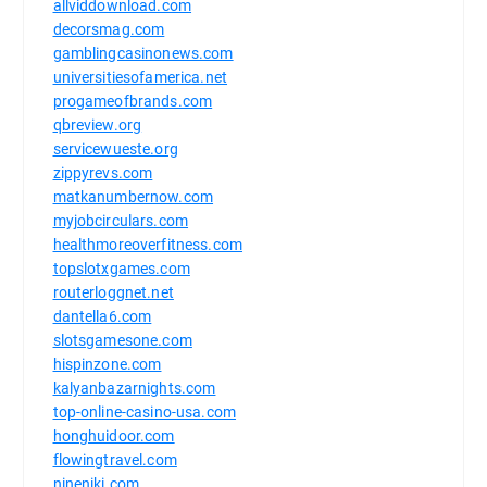
allviddownload.com
decorsmag.com
gamblingcasinonews.com
universitiesofamerica.net
progameofbrands.com
qbreview.org
servicewueste.org
zippyrevs.com
matkanumbernow.com
myjobcirculars.com
healthmoreoverfitness.com
topslotxgames.com
routerloggnet.net
dantella6.com
slotsgamesone.com
hispinzone.com
kalyanbazarnights.com
top-online-casino-usa.com
honghuidoor.com
flowingtravel.com
nineniki.com