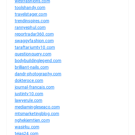
westfashions.com
toolshandy.com
travelstager.com
trendinspires.com
rannyephul.com
reportradar360.com
swaggyfashion.com
taraftariumtv10.com
questionquery.com
bodybuildinglegend.com
brilliant-nails.com
dandr-photography.com
dokteroce.com
journal-francais.com
justintv10.com
lawyerule.com
mediamingleseaco.com
mtsmarketingblog.com
nghekiemtien.com
wasirku.com
tejas24.com