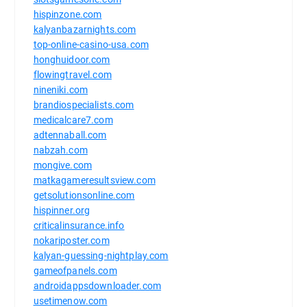
hispinzone.com
kalyanbazarnights.com
top-online-casino-usa.com
honghuidoor.com
flowingtravel.com
nineniki.com
brandiospecialists.com
medicalcare7.com
adtennaball.com
nabzah.com
mongive.com
matkagameresultsview.com
getsolutionsonline.com
hispinner.org
criticalinsurance.info
nokariposter.com
kalyan-guessing-nightplay.com
gameofpanels.com
androidappsdownloader.com
usetimenow.com