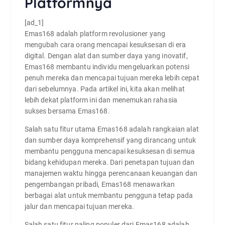
Platformnya
[ad_1]
Emas168 adalah platform revolusioner yang
mengubah cara orang mencapai kesuksesan di era
digital. Dengan alat dan sumber daya yang inovatif,
Emas168 membantu individu mengeluarkan potensi
penuh mereka dan mencapai tujuan mereka lebih cepat
dari sebelumnya. Pada artikel ini, kita akan melihat
lebih dekat platform ini dan menemukan rahasia
sukses bersama Emas168.
Salah satu fitur utama Emas168 adalah rangkaian alat
dan sumber daya komprehensif yang dirancang untuk
membantu pengguna mencapai kesuksesan di semua
bidang kehidupan mereka. Dari penetapan tujuan dan
manajemen waktu hingga perencanaan keuangan dan
pengembangan pribadi, Emas168 menawarkan
berbagai alat untuk membantu pengguna tetap pada
jalur dan mencapai tujuan mereka.
Salah satu fitur paling populer dari Emas168 adalah