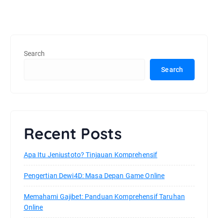
Search
Search
Recent Posts
Apa Itu Jeniustoto? Tinjauan Komprehensif
Pengertian Dewi4D: Masa Depan Game Online
Memahami Gajibet: Panduan Komprehensif Taruhan
Online