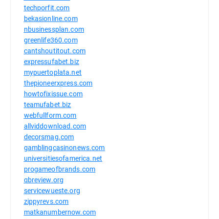
techporfit.com
bekasionline.com
nbusinessplan.com
greenlife360.com
cantshoutitout.com
expressufabet.biz
mypuertoplata.net
thepioneerxpress.com
howtofixissue.com
teamufabet.biz
webfullform.com
allviddownload.com
decorsmag.com
gamblingcasinonews.com
universitiesofamerica.net
progameofbrands.com
qbreview.org
servicewueste.org
zippyrevs.com
matkanumbernow.com