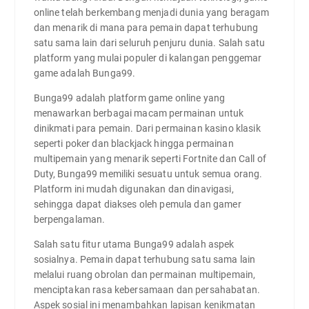
online telah berkembang menjadi dunia yang beragam
dan menarik di mana para pemain dapat terhubung
satu sama lain dari seluruh penjuru dunia. Salah satu
platform yang mulai populer di kalangan penggemar
game adalah Bunga99.
Bunga99 adalah platform game online yang
menawarkan berbagai macam permainan untuk
dinikmati para pemain. Dari permainan kasino klasik
seperti poker dan blackjack hingga permainan
multipemain yang menarik seperti Fortnite dan Call of
Duty, Bunga99 memiliki sesuatu untuk semua orang.
Platform ini mudah digunakan dan dinavigasi,
sehingga dapat diakses oleh pemula dan gamer
berpengalaman.
Salah satu fitur utama Bunga99 adalah aspek
sosialnya. Pemain dapat terhubung satu sama lain
melalui ruang obrolan dan permainan multipemain,
menciptakan rasa kebersamaan dan persahabatan.
Aspek sosial ini menambahkan lapisan kenikmatan