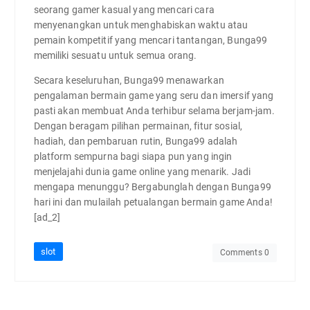
seorang gamer kasual yang mencari cara
menyenangkan untuk menghabiskan waktu atau
pemain kompetitif yang mencari tantangan, Bunga99
memiliki sesuatu untuk semua orang.
Secara keseluruhan, Bunga99 menawarkan
pengalaman bermain game yang seru dan imersif yang
pasti akan membuat Anda terhibur selama berjam-jam.
Dengan beragam pilihan permainan, fitur sosial,
hadiah, dan pembaruan rutin, Bunga99 adalah
platform sempurna bagi siapa pun yang ingin
menjelajahi dunia game online yang menarik. Jadi
mengapa menunggu? Bergabunglah dengan Bunga99
hari ini dan mulailah petualangan bermain game Anda!
[ad_2]
slot
Comments 0