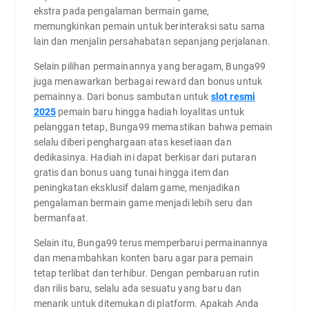
ekstra pada pengalaman bermain game,
memungkinkan pemain untuk berinteraksi satu sama
lain dan menjalin persahabatan sepanjang perjalanan.
Selain pilihan permainannya yang beragam, Bunga99
juga menawarkan berbagai reward dan bonus untuk
pemainnya. Dari bonus sambutan untuk
slot resmi
2025
pemain baru hingga hadiah loyalitas untuk
pelanggan tetap, Bunga99 memastikan bahwa pemain
selalu diberi penghargaan atas kesetiaan dan
dedikasinya. Hadiah ini dapat berkisar dari putaran
gratis dan bonus uang tunai hingga item dan
peningkatan eksklusif dalam game, menjadikan
pengalaman bermain game menjadi lebih seru dan
bermanfaat.
Selain itu, Bunga99 terus memperbarui permainannya
dan menambahkan konten baru agar para pemain
tetap terlibat dan terhibur. Dengan pembaruan rutin
dan rilis baru, selalu ada sesuatu yang baru dan
menarik untuk ditemukan di platform. Apakah Anda