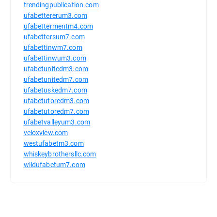
trendingpublication.com
ufabettererum3.com
ufabettermentm4.com
ufabettersum7.com
ufabettinwm7.com
ufabettinwum3.com
ufabetunitedm3.com
ufabetunitedm7.com
ufabetuskedm7.com
ufabetutoredm3.com
ufabetutoredm7.com
ufabetvalleyum3.com
veloxview.com
westufabetm3.com
whiskeybrothersllc.com
wildufabetum7.com