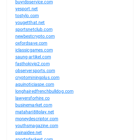
buyrdpservice.com
yesport.net
tostylo.com
yougetthat.net
sportsnetclub.com
newbestcrypto.com
oxfordsave.com
iclassicgames.com
saung-artikel.com
fasthokivip2.com
observersports.com
cryptominingplus.com
aquinoticiaspe.com
longhairedfrenchbulldog.com
lawyersforhire.co
businemarket.com
matahari88play.net
moneydescriptor.com
youthsmagazine.com
painaidee.net
sportsdarkest.com