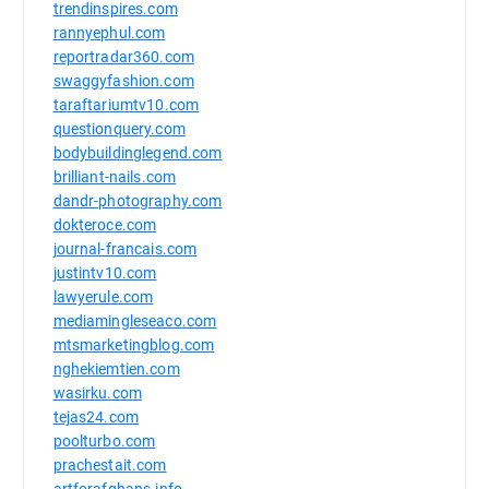
trendinspires.com
rannyephul.com
reportradar360.com
swaggyfashion.com
taraftariumtv10.com
questionquery.com
bodybuildinglegend.com
brilliant-nails.com
dandr-photography.com
dokteroce.com
journal-francais.com
justintv10.com
lawyerule.com
mediamingleseaco.com
mtsmarketingblog.com
nghekiemtien.com
wasirku.com
tejas24.com
poolturbo.com
prachestait.com
artforafghans.info