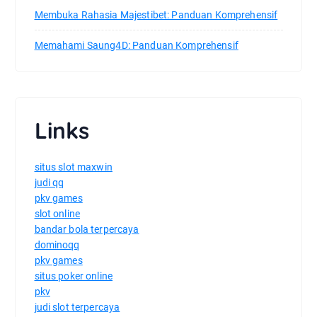
Membuka Rahasia Majestibet: Panduan Komprehensif
Memahami Saung4D: Panduan Komprehensif
Links
situs slot maxwin
judi qq
pkv games
slot online
bandar bola terpercaya
dominoqq
pkv games
situs poker online
pkv
judi slot terpercaya