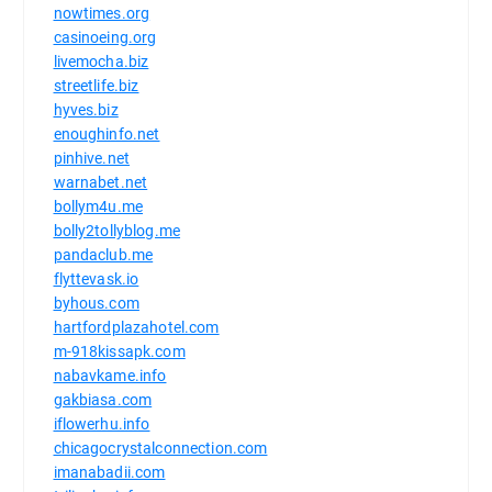
nowtimes.org
casinoeing.org
livemocha.biz
streetlife.biz
hyves.biz
enoughinfo.net
pinhive.net
warnabet.net
bollym4u.me
bolly2tollyblog.me
pandaclub.me
flyttevask.io
byhous.com
hartfordplazahotel.com
m-918kissapk.com
nabavkame.info
gakbiasa.com
iflowerhu.info
chicagocrystalconnection.com
imanabadii.com