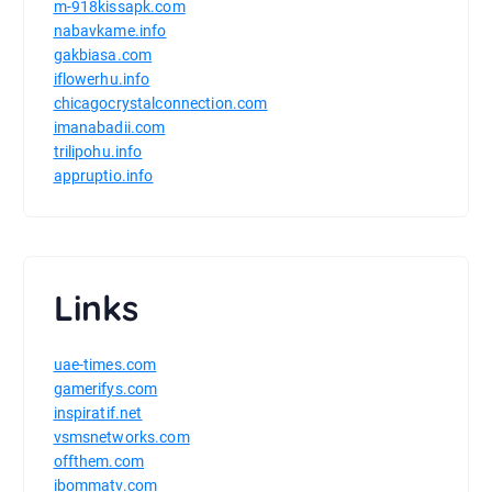
m-918kissapk.com
nabavkame.info
gakbiasa.com
iflowerhu.info
chicagocrystalconnection.com
imanabadii.com
trilipohu.info
appruptio.info
Links
uae-times.com
gamerifys.com
inspiratif.net
vsmsnetworks.com
offthem.com
ibommatv.com