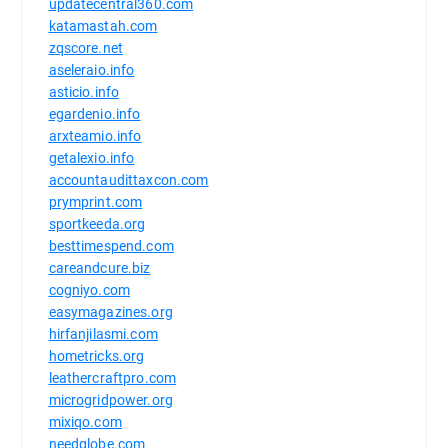
updatecentral360.com
katamastah.com
zqscore.net
aseleraio.info
asticio.info
egardenio.info
arxteamio.info
getalexio.info
accountaudittaxcon.com
prymprint.com
sportkeeda.org
besttimespend.com
careandcure.biz
cogniyo.com
easymagazines.org
hirfanjilasmi.com
hometricks.org
leathercraftpro.com
microgridpower.org
mixiqo.com
needglobe.com